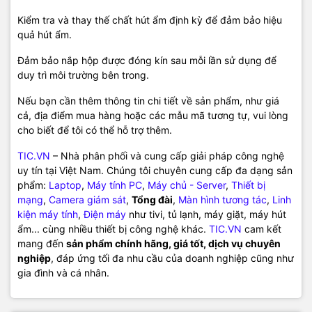
Kiểm tra và thay thế chất hút ẩm định kỳ để đảm bảo hiệu
quả hút ẩm.
Đảm bảo nắp hộp được đóng kín sau mỗi lần sử dụng để
duy trì môi trường bên trong.
Nếu bạn cần thêm thông tin chi tiết về sản phẩm, như giá
cả, địa điểm mua hàng hoặc các mẫu mã tương tự, vui lòng
cho biết để tôi có thể hỗ trợ thêm.
TIC.VN
– Nhà phân phối và cung cấp giải pháp công nghệ
uy tín tại Việt Nam. Chúng tôi chuyên cung cấp đa dạng sản
phẩm:
Laptop
,
Máy tính PC
,
Máy chủ - Server
,
Thiết bị
mạng
,
Camera giám sát
,
Tổng đài
,
Màn hình tương tác
,
Linh
kiện máy tính
,
Điện máy
như tivi, tủ lạnh, máy giặt, máy hút
ẩm... cùng nhiều thiết bị công nghệ khác.
TIC.VN
cam kết
mang đến
sản phẩm chính hãng, giá tốt, dịch vụ chuyên
nghiệp
, đáp ứng tối đa nhu cầu của doanh nghiệp cũng như
gia đình và cá nhân.