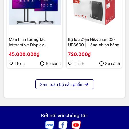
Màn hình tương tác
Bộ lưu điện Hikvision DS-
Interactive Display
UPS600 | Hàng chính hãng
Hikvision DS-D5B86RB/FL
45.000.000₫
720.000₫
86 | Cấu hình cao cấp |
Hàng chính hãng
Thích
So sánh
Thích
So sánh
Xem toàn bộ sản phẩm
Kết nối với chúng tôi: