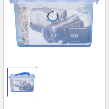
silica gel hoặc các chất hút ẩm khác, giúp duy trì độ ẩm lý tưởng
bên trong hộp.
Dễ sử dụng
: Không cần nguồn điện, chỉ cần thay thế hoặc sấy khô
chất hút ẩm định kỳ để duy trì hiệu quả.
Lưu ý khi sử dụng:
Đặt hộp ở nơi khô ráo, tránh ánh nắng trực tiếp và nguồn nhiệt
cao.
Kiểm tra và thay thế chất hút ẩm định kỳ để đảm bảo hiệu quả hút
ẩm.
Đảm bảo nắp hộp được đóng kín sau mỗi lần sử dụng để duy trì
môi trường bên trong.
Nếu bạn cần thêm thông tin chi tiết về sản phẩm, như giá cả, địa
điểm mua hàng hoặc các mẫu mã tương tự, vui lòng cho biết để tôi
có thể hỗ trợ thêm.
TIC.VN
– Nhà phân phối và cung cấp giải pháp công nghệ uy tín
tại Việt Nam. Chúng tôi chuyên cung cấp đa dạng sản phẩm: