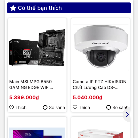
Có thể bạn thích
Main MSI MPG B550
Camera IP PTZ HIKVISION
GAMING EDGE WIFI
Chất Lượng Cao DS-
(Chipset AMD B550/
2DE2202-DE3
5.399.000₫
5.040.000₫
Socket AM4/ VGA
onboard)
Thích
So sánh
Thích
So sánh