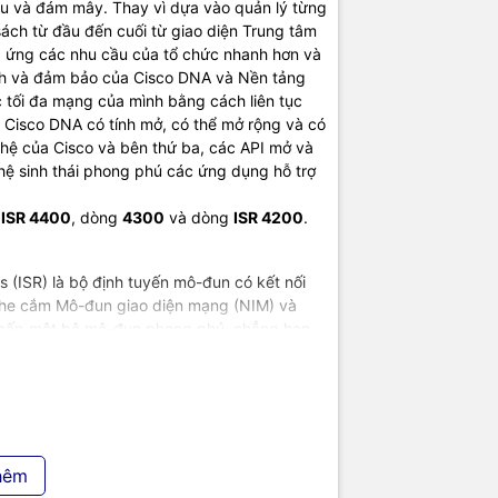
iệu và đám mây. Thay vì dựa vào quản lý từng
sách từ đầu đến cuối từ giao diện Trung tâm
 ứng các nhu cầu của tổ chức nhanh hơn và
ch và đảm bảo của Cisco DNA và Nền tảng
 tối đa mạng của mình bằng cách liên tục
. Cisco DNA có tính mở, có thể mở rộng và có
nghệ của Cisco và bên thứ ba, các API mở và
 hệ sinh thái phong phú các ứng dụng hỗ trợ
ISR 4400
, dòng
4300
và dòng
ISR 4200
.
s (ISR) là bộ định tuyến mô-đun có kết nối
he cắm Mô-đun giao diện mạng (NIM) và
 cấp một bộ mô-đun phong phú, chẳng hạn
ột loạt các công cụ Máy tính cho các dịch
ng nghệ uy tín tại Việt Nam. Chúng tôi
y tính PC
,
Máy chủ - Server
,
Thiết bị mạng
,
Linh kiện máy tính
,
Điện máy
như tivi, tủ
hêm
ị công nghệ khác.
TIC.VN
cam kết mang đến