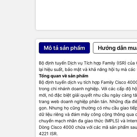
như ISR 400
mạng và ứn
quyền kiểm 
của dữ liệu
chi nhánh c
Cơ sở hạ t
Cisco 4000
Mô tả sản phẩm
Hướng dẫn mu
máy tính và
bao gồm mã
lượng dữ li
Bộ định tuyến Dịch vụ Tích hợp Family (ISR) củ
thay đổi cấ
lại hiệu suất, bảo mật và khả năng hội tụ mà cá
Kiến trúc 
Tổng quan về sản phẩm
Vài năm gầ
Bộ định tuyến dịch vụ tích hợp Family Cisco 40
thuật số. Đ
trong chi nhánh doanh nghiệp. Với các cấp độ hộ
đặc biệt là
mới, nó đặc biệt giải quyết nhu cầu ngày càng 
này. Ngoài
trang web doanh nghiệp phân tán. Những địa đi
mạng (NFV)
gọn. Nhưng họ cũng thường có nhu cầu giao tiếp
mạng IT của
dữ liệu riêng và đám mây công cộng thông qua 
nhóm IT.
chuyển mạch nhãn đa giao thức (MPLS) và Inter
Kiến trúc M
Dòng Cisco 4000 chứa với các mã sản phẩm sau:
hướng phần
4221 ISR.