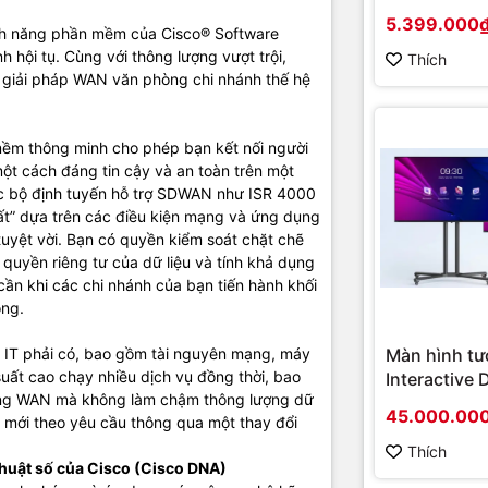
 trải nghiệm đặc biệt trên nhiều ứng dụng khác nhau. Cisco DNA dự
(Chipset A
5.399.000
cách tiếp cận mang tính cách mạng trong mạng giúp các tổ chức tự 
nh năng phần mềm của Cisco® Software
Socket AM4
óa và bảo mật mạng.
hội tụ. Cùng với thông lượng vượt trội,
onboard)
Thích
 giải pháp WAN văn phòng chi nhánh thế hệ
 DNA dựa trên mục đích là:
by Context: Diễn giải từng byte dữ liệu truyền qua nó, dẫn đến bảo 
ghiệm tùy chỉnh hơn và hoạt động nhanh hơn.
ềm thông minh cho phép bạn kết nối người
by Intent: Chuyển ý định của bạn thành cấu hình mạng phù hợp, gi
 một cách đáng tin cậy và an toàn trên một
 và cung cấp nhiều thiết bị trong vài phút.
ác bộ định tuyến hỗ trợ SDWAN như ISR 4000
 Intuition: Liên tục học hỏi từ lượng dữ liệu khổng lồ chạy qua đó và 
hất” dựa trên các điều kiện mạng và ứng dụng
ông tin chi tiết hữu ích. Giúp bạn giải quyết các vấn đề trước khi chú
uyệt vời. Bạn có quyền kiểm soát chặt chẽ
ề và học hỏi từ mọi sự cố.
 quyền riêng tư của dữ liệu và tính khả dụng
ần khi các chi nhánh của bạn tiến hành khối
DNA của Cisco cung cấp một bảng điều khiển quản lý tập trung trên
ọng.
n - chi nhánh, khuôn viên, trung tâm dữ liệu và đám mây. Thay vì 
g hộp, bạn có thể thiết kế, cung cấp và đặt chính sách từ đầu đến cu
Màn hình tư
 IT phải có, bao gồm tài nguyên mạng, máy
 tâm Cisco DNA duy nhất. Điều này cho phép bạn đáp ứng các nhu c
 suất cao chạy nhiều dịch vụ đồng thời, bao
Interactive 
 hơn và đơn giản hóa các hoạt động hàng ngày. Phân tích và đảm b
mạng WAN mà không làm chậm thông lượng dữ
Hikvision D
và Nền tảng dữ liệu mạng của Cisco (NDP) giúp bạn khai thác tối đ
45.000.00
ụ mới theo yêu cầu thông qua một thay đổi
D5B86RB/FL
ách liên tục thu thập và đưa thông tin chi tiết vào hành động. Cisc
hình cao cấ
Thích
 thể mở rộng và có thể lập trình được ở mọi lớp. Nó tích hợp công n
thuật số của Cisco (Cisco DNA)
chính hãng
n thứ ba, các API mở và nền tảng dành cho nhà phát triển, để hỗ tr