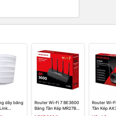
nghiệp
, đáp ứng tối đa nhu cầu của doanh
ng dây băng
Router Wi-Fi 7 BE3600
Router Wi-F
Link
Băng Tần Kép MR27BE |
Tần Kép AX
1200
Hàng chính hãng
MR80X | Hà