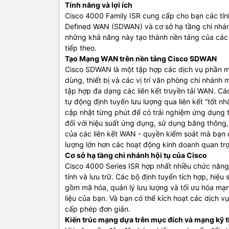
và mang lại
Tính năng và lợi ích
đích, một 
Cisco 4000 Family ISR cung cấp cho bạn các tí
đơn giản h
Defined WAN (SDWAN) và cơ sở hạ tầng chi nhánh 
những khả năng này tạo thành nền tảng của các
Mạng Cisco
tiếp theo.
● Informed 
Tạo Mạng WAN trên nền tảng Cisco SDWAN
hơn, trải n
Cisco SDWAN là một tập hợp các dịch vụ phần m
● Powered 
dùng, thiết bị và các vị trí văn phòng chi nhánh
thể quản lý
tập hợp đa dạng các liên kết truyền tải WAN. C
● Driven by
tự động định tuyến lưu lượng qua liên kết “tốt n
đó thành th
cập nhật từng phút để có trải nghiệm ứng dụng t
thành vấn đ
đối với hiệu suất ứng dụng, sử dụng băng thông,
của các liên kết WAN - quyền kiểm soát mà bạn c
Trung tâm 
lượng lớn hơn các hoạt động kinh doanh quan tr
mạng của bạ
Cơ sở hạ tầng chi nhánh hội tụ của Cisco
quản lý từn
Cisco 4000 Series ISR hợp nhất nhiều chức năng
diện Trung
tính và lưu trữ. Các bộ định tuyến tích hợp, hiệu
chức nhanh
gồm mã hóa, quản lý lưu lượng và tối ưu hóa 
Cisco DNA 
liệu của bạn. Và bạn có thể kích hoạt các dịch v
mình bằng c
cấp phép đơn giản.
tính mở, có
Kiến trúc mạng dựa trên mục đích và mạng kỹ 
Cisco và bê