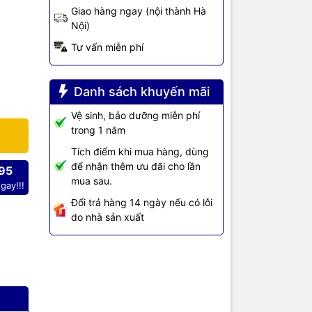
Giao hàng ngay (nội thành Hà
ng WAN,
Nội)
gày nay cần.
Tư vấn miễn phí
 thông WAN
inh tích
g dụng trong
Danh sách khuyến mãi
uồn lực
Vệ sinh, bảo dưỡng miễn phí
 tăng với
trong 1 năm
ng, bao
Tích điểm khi mua hàng, dùng
1, 4321 và
để nhận thêm ưu đãi cho lần
95
mua sau.
gay!!!
Đổi trả hàng 14 ngày nếu có lỗi
Software
do nhà sản xuất
ượt trội,
nhánh thế
ết nối
 an toàn
rợ SDWAN