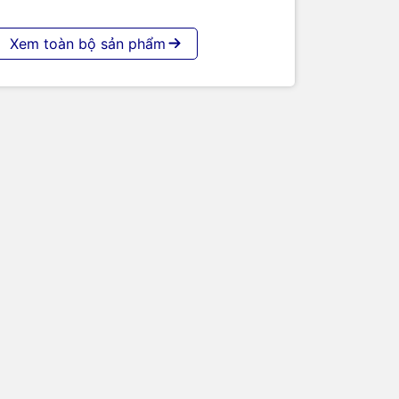
g
ISR 4200
.
Xem toàn bộ sản phẩm
 có kết nối
 (NIM) và
, chẳng hạn
 cho các
húng tôi
iết bị
 máy
như
cam kết
đa nhu cầu