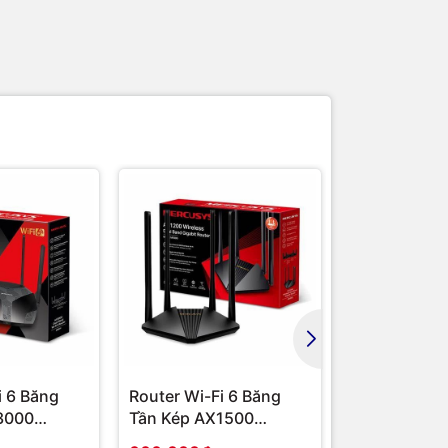
i 6 Băng
Router Wi-Fi 6 Băng
Router Wi-Fi
3000
Tần Kép AX1500
Tần Kép AX
ng chính
MR60X | Hàng chính
MR62X | Hàn