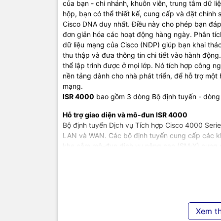
của bạn - chi nhánh, khuôn viên, trung tâm dữ l
hộp, bạn có thể thiết kế, cung cấp và đặt chính 
Cisco DNA duy nhất. Điều này cho phép bạn đáp
đơn giản hóa các hoạt động hàng ngày. Phân tí
dữ liệu mạng của Cisco (NDP) giúp bạn khai thác
thu thập và đưa thông tin chi tiết vào hành động
thể lập trình được ở mọi lớp. Nó tích hợp công 
nền tảng dành cho nhà phát triển, để hỗ trợ một
mạng.
ISR 4000
bao gồm 3 dòng Bộ định tuyến - dòng
Hỗ trợ giao diện và mô-đun ISR 4000
Bộ định tuyến Dịch vụ Tích hợp Cisco 4000 Serie
LAN và WAN. Các bộ định tuyến cung cấp các k
khe cắm mô-đun dịch vụ nâng cao (SM-X) cung
như LAN, WAN và Giao diện không dây cùng với m
vụ nhúng
TIC.VN
– Nhà phân phối và cung cấp giải pháp cô
chuyên cung cấp đa dạng sản phẩm:
Laptop
,
Má
Camera giám sát
,
Tổng đài
,
Màn hình tương tác
,
Xem t
lạnh, máy giặt, máy hút ẩm... cùng nhiều thiết b