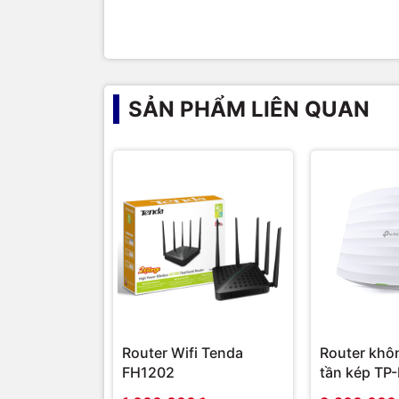
sản phẩm chính hãng, giá tốt, dịch vụ chuyên 
nghiệp cũng như gia đình và cá nhân.
SẢN PHẨM LIÊN QUAN
Router Wifi Tenda
Router khô
FH1202
tần kép TP-
EAP320 AC