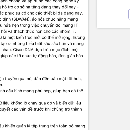
nhanh chóng và áp dụng các công nghệ kỹ
phong phú các ứng dụng hỗ trợ mạng.
 hỗ trợ cơ sở hạ tầng đang thay đổi này -
ao gồm 3 dòng Bộ định tuyến - dòng
ISR 4400
, dòng
4300
và dòn
hắc phục sự cố cho các thiết bị đa dạng này.
c định (SDWAN), ảo hóa chức năng mạng
o diện và mô-đun ISR 4000
u hứa hẹn trong việc chuyển đổi mạng IT
ến Dịch vụ Tích hợp Cisco 4000 Series (ISR) là bộ định tuyến mô-đun
 hỏi và thách thức hơn cho các nhóm IT.
. Các bộ định tuyến cung cấp các khe cắm Mô-đun giao diện mạng
) là một kiến trúc mở, có thể mở rộng, hướng
-đun dịch vụ nâng cao (SM-X) cung cấp một bộ mô-đun phong phú
tạo ra những hiểu biết sâu sắc hơn và mang
AN và Giao diện không dây cùng với một loạt các công cụ Máy tính
ác nhau. Cisco DNA dựa trên mục đích, một
úng
iúp các tổ chức tự động hóa, đơn giản hóa
à phân phối và cung cấp giải pháp công nghệ uy tín tại Việt Nam. C
g cấp đa dạng sản phẩm:
Laptop
,
Máy tính PC
,
Máy chủ - Server
,
Th
ra giám sát
,
Tổng đài
,
Màn hình tương tác
,
Linh kiện máy tính
,
Điện
iệu truyền qua nó, dẫn đến bảo mật tốt hơn,
nh, máy giặt, máy hút ẩm... cùng nhiều thiết bị công nghệ khác.
TIC.VN
n.
sản phẩm chính hãng, giá tốt, dịch vụ chuyên nghiệp
, đáp ứng tối 
nh cấu hình mạng phù hợp, giúp bạn có thể
nghiệp cũng như gia đình và cá nhân.
.
dữ liệu khổng lồ chạy qua đó và biến dữ liệu
i quyết các vấn đề trước khi chúng trở thành
u khiển quản lý tập trung trên toàn bộ mạng