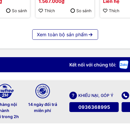
₫
1.567.000₫
Liên hệ
hãng
So sánh
Thích
So sánh
Thích
Xem toàn bộ sản phẩm
Kết nối với chúng tôi:
KHIẾU NẠI, GÓP Ý
 hàng nội
14 ngày đổi trả
0936368995
hành
miễn phí
i trong 2h