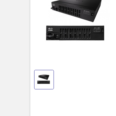
Bộ định tuy
mang lại hi
Tổng quan
Bộ định tu
trong chi n
hợp mới, nó
các trang 
CNTT tinh g
cả trung tâ
gồm cả VPN
Dòng Cisco
4221 ISR.
Tính năng v
Cisco 4000
Defined WAN
những khả 
hệ tiếp theo
Tạo Mạng 
Cisco SDWA
người dùng,
trên một tậ