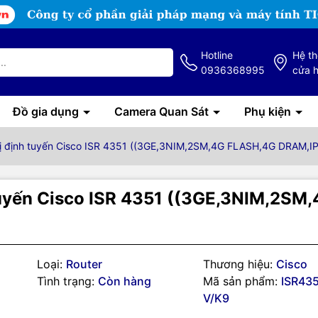
Hotline
Hệ t
0936368995
cửa 
Đồ gia dụng
Camera Quan Sát
Phụ kiện
ị định tuyến Cisco ISR 4351 ((3GE,3NIM,2SM,4G FLASH,4G DRAM,IP
tuyến Cisco ISR 4351 ((3GE,3NIM,2SM
Loại:
Router
Thương hiệu:
Cisco
Tình trạng:
Còn hàng
Mã sản phẩm:
ISR435
V/K9
g số kỹ thuật