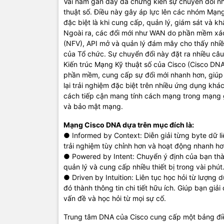
Vài năm gần đây đã chứng kiến sự chuyển đổi 
sinh thái 
thuật số. Điều này gây áp lực lên các nhóm Mạng
ISR 4000
b
đặc biệt là khi cung cấp, quản lý, giám sát và k
Ngoài ra, các đổi mới như WAN do phần mềm xá
Hỗ trợ gia
(NFV), API mở và quản lý đám mây cho thấy nhiề
Bộ định tuy
của Tổ chức. Sự chuyển đổi này đặt ra nhiều câu
LAN và WAN
Kiến trúc Mạng Kỹ thuật số của Cisco (Cisco DNA
khe cắm mô
phần mềm, cung cấp sự đổi mới nhanh hơn, giúp 
như LAN, W
lại trải nghiệm đặc biệt trên nhiều ứng dụng kh
dịch vụ nh
cách tiếp cận mang tính cách mạng trong mạng g
TIC.VN
– Nh
và bảo mật mạng.
chuyên cun
Mạng Cisco DNA dựa trên mục đích là:
mạng
,
Came
● Informed by Context: Diễn giải từng byte dữ l
tivi, tủ lạ
trải nghiệm tùy chỉnh hơn và hoạt động nhanh hơ
mang đến
● Powered by Intent: Chuyển ý định của bạn thà
của doanh 
quản lý và cung cấp nhiều thiết bị trong vài phút
● Driven by Intuition: Liên tục học hỏi từ lượng 
đó thành thông tin chi tiết hữu ích. Giúp bạn giả
vấn đề và học hỏi từ mọi sự cố.
Trung tâm DNA của Cisco cung cấp một bảng điề