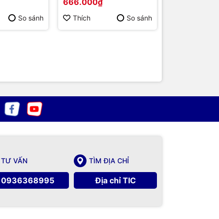
666.000₫
616.000₫
hãng
hãng
So sánh
Thích
So sánh
Thích
TƯ VẤN
TÌM ĐỊA CHỈ
0936368995
Địa chỉ TIC