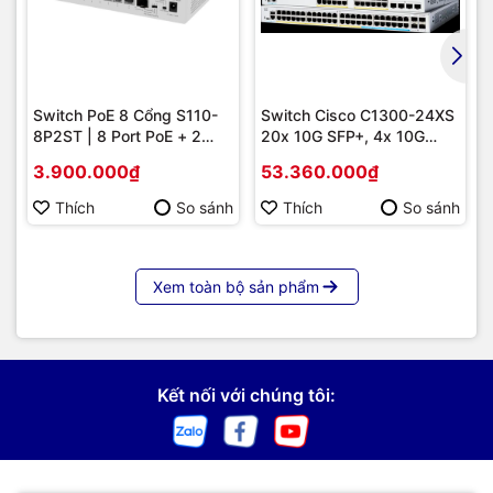
Switch PoE 8 Cổng S110-
Switch Cisco C1300-24XS
8P2ST | 8 Port PoE + 2
20x 10G SFP+, 4x 10G
Uplink SFP 1G, Giá Tốt
Copper/SFP+ combo |
3.900.000₫
53.360.000₫
Hàng chính hãng
Thích
So sánh
Thích
So sánh
Xem toàn bộ sản phẩm
Kết nối với chúng tôi: