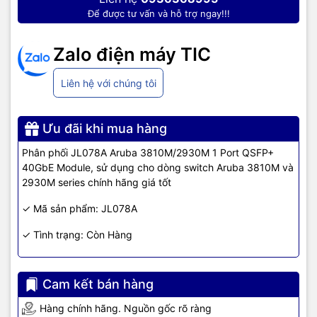
Friendly
Để được tư vấn và hỗ trợ ngay!!!
Environmental
REACH
Certification
Zalo điện máy TIC
TIC.VN
– Nhà phân phối và cung cấp giải pháp công nghệ uy tín
Liên hệ với chúng tôi
tại Việt Nam. Chúng tôi chuyên cung cấp đa dạng sản phẩm:
Laptop
,
Máy tính PC
,
Máy chủ - Server
,
Thiết bị mạng
,
Camera
giám sát
,
Tổng đài
,
Màn hình tương tác
,
Linh kiện máy tính
,
Điện
Ưu đãi khi mua hàng
máy
như tivi, tủ lạnh, máy giặt, máy hút ẩm... cùng nhiều thiết bị
Phân phối JL078A Aruba 3810M/2930M 1 Port QSFP+
công nghệ khác.
TIC.VN
cam kết mang đến
sản phẩm chính
40GbE Module, sử dụng cho dòng switch Aruba 3810M và
hãng, giá tốt, dịch vụ chuyên nghiệp
, đáp ứng tối đa nhu cầu của
2930M series chính hãng giá tốt
doanh nghiệp cũng như gia đình và cá nhân.
✓ Mã sản phẩm: JL078A
✓ Tình trạng: Còn Hàng
Cam kết bán hàng
Hàng chính hãng. Nguồn gốc rõ ràng