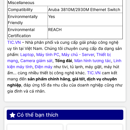
Miscellaneous
Compatibility
Aruba 3810M/2930M Ethernet Switch
Environmentally
Yes
Friendly
Environmental
REACH
Certification
TIC.VN
– Nhà phân phối và cung cấp giải pháp công nghệ
uy tín tại Việt Nam. Chúng tôi chuyên cung cấp đa dạng sản
phẩm:
Laptop
,
Máy tính PC
,
Máy chủ - Server
,
Thiết bị
mạng
,
Camera giám sát
,
Tổng đài
,
Màn hình tương tác
,
Linh
kiện máy tính
,
Điện máy
như tivi, tủ lạnh, máy giặt, máy hút
ẩm... cùng nhiều thiết bị công nghệ khác.
TIC.VN
cam kết
mang đến
sản phẩm chính hãng, giá tốt, dịch vụ chuyên
nghiệp
, đáp ứng tối đa nhu cầu của doanh nghiệp cũng như
gia đình và cá nhân.
Có thể bạn thích