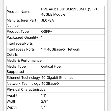
HPE Aruba 3810M/2930M 1QSFP+
Product Name
40GbE Module
Manufacturer Part
JL078A
Number
Product Type
QSFP+
Packaged Quantity
1
Interfaces/Ports
Interfaces / Ports
1 x 40GBase-X Network
Details
Media & Performance
Media Type
Optical Fiber
Supported
Ethernet Technology
40 Gigabit Ethernet
Network Technology
40GBase-X
Physical Characteristics
Height
1.1"
Width
2.9"
Depth
5.1"