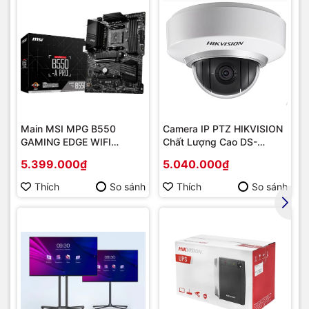
Main MSI MPG B550
Camera IP PTZ HIKVISION
GAMING EDGE WIFI
Chất Lượng Cao DS-
(Chipset AMD B550/
2DE2202-DE3
5.399.000₫
5.040.000₫
Socket AM4/ VGA
onboard)
Thích
So sánh
Thích
So sánh