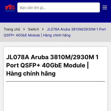
Thông số kỹ thuật
JL078A Aruba
Trang chủ
Switch
JL078A Aruba 3810M/2930M 1 Port
3810M/2930M 1 Port
QSFP+ 40GbE Module | Hàng chính hãng
QSFP+ 40GbE Module
JL078A Aruba 3810M/2930M 1
Port QSFP+ 40GbE Module |
HP Part Number : JL078A
Hàng chính hãng
Bảo hành : 12 tháng
Made In : Asia
Stock : Hàng có sẵn
Thông số kỹ thuật Module