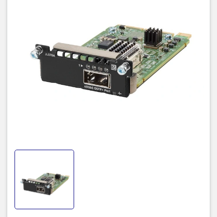
JL078A
HPE Aruba 3810M/2930M 1QSFP+
Product Name
40GbE Module
Manufacturer Part
JL078A
Number
Product Type
QSFP+
Packaged Quantity
1
Interfaces/Ports
Interfaces / Ports
1 x 40GBase-X Network
Details
Media & Performance