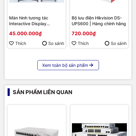
Màn hình tương tác
Bộ lưu điện Hikvision DS-
Interactive Display
UPS600 | Hàng chính hãng
Hikvision DS-D5B86RB/FL
45.000.000₫
720.000₫
86 | Cấu hình cao cấp |
Hàng chính hãng
Thích
So sánh
Thích
So sánh
Xem toàn bộ sản phẩm
SẢN PHẨM LIÊN QUAN