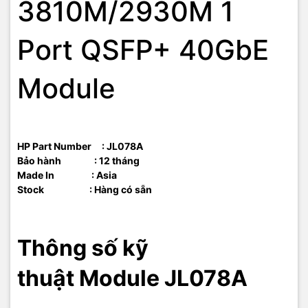
3810M/2930M 1
Port QSFP+ 40GbE
Module
HP Part Number : JL078A
Bảo hành : 12 tháng
Made In : Asia
Stock : Hàng có sẵn
Thông số kỹ
thuật Module JL078A