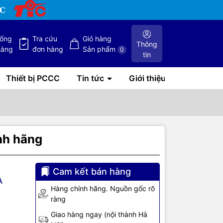
hống
Tra cứu
Giỏ hàng
Thông
hàng
đơn hàng
Sản phẩm
0
tin
Thiết bị PCCC
Tin tức
Giới thiệu
nh hãng
Cam kết bán hàng
A
Hàng chính hãng. Nguồn gốc rõ
ràng
E
Giao hàng ngay (nội thành Hà