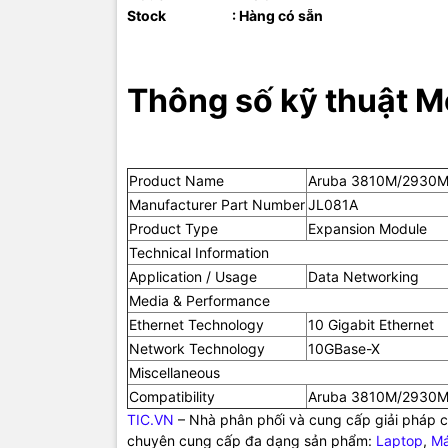
Stock : Hàng có sẵn
mang đến
của doanh 
Thông số kỹ thuật 
Product Name
Aruba 3810M/2930M 
Manufacturer Part Number
JL081A
Product Type
Expansion Module
Technical Information
Application / Usage
Data Networking
Media & Performance
Ethernet Technology
10 Gigabit Ethernet
Network Technology
10GBase-X
Miscellaneous
Compatibility
Aruba 3810M/2930M
TIC.VN
– Nhà phân phối và cung cấp giải pháp cô
chuyên cung cấp đa dạng sản phẩm:
Laptop
,
Má