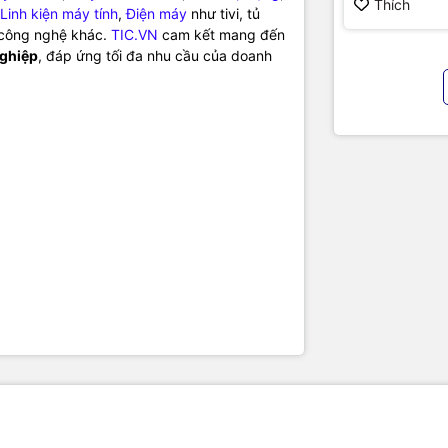
hình cao cấ
Thích
Linh kiện máy tính
,
Điện máy
như tivi, tủ
chính hãng
ị công nghệ khác.
TIC.VN
cam kết mang đến
nghiệp
, đáp ứng tối đa nhu cầu của doanh