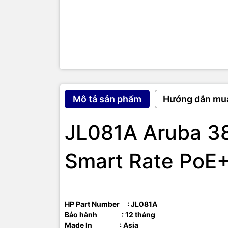
Product T
Technical 
Applicatio
Media & P
Mô tả sản phẩm
Hướng dẫn mu
Ethernet 
Network T
JL081A Aruba 3
Miscellan
Smart Rate PoE
Compatibil
TIC.VN
– Nh
HP Part Number : JL081A
chuyên cun
Bảo hành : 12 tháng
mạng
,
Came
Made In : Asia
tivi, tủ lạ