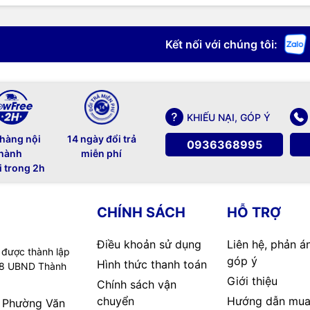
Kết nối với chúng tôi:
KHIẾU NẠI, GÓP Ý
 hàng nội
14 ngày đổi trả
0936368995
hành
miễn phí
i trong 2h
CHÍNH SÁCH
HỖ TRỢ
Điều khoản sử dụng
Liên hệ, phản á
 được thành lập
góp ý
Hình thức thanh toán
08 UBND Thành
Giới thiệu
Chính sách vận
chuyển
Hướng dẫn mua
, Phường Văn