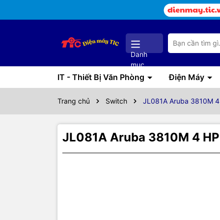
Danh
mục
IT - Thiết Bị Văn Phòng
Điện Máy
Trang chủ
Switch
JL081A Aruba 3810M 4 
JL081A Aruba 3810M 4 HPE
Thôn
JL0