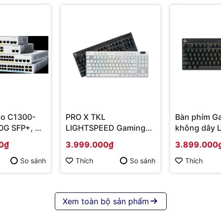
co C1300-
PRO X TKL
Bàn phím G
0G SFP+, 4x
LIGHTSPEED Gaming
không dây L
r/SFP+
Keyboard LIGHTSPEED
X TKL Ligh
0₫
3.999.000₫
3.899.000
ng chính
(Switch Tactile) | Hàng
đen Tactile 
chính hãng
920-012137
So sánh
Thích
So sánh
Thích
chính hãng
Xem toàn bộ sản phẩm