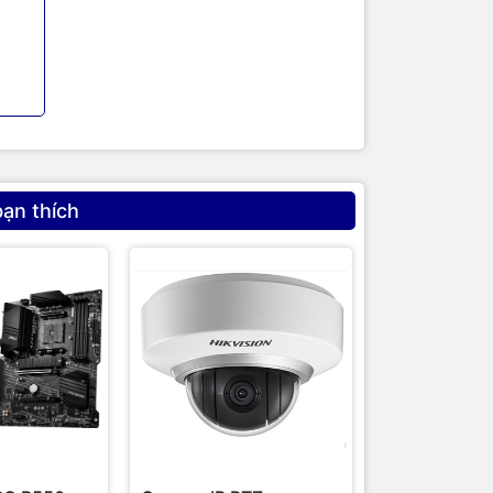
bạn thích
húng tôi
iết bị
 máy
như
cam kết