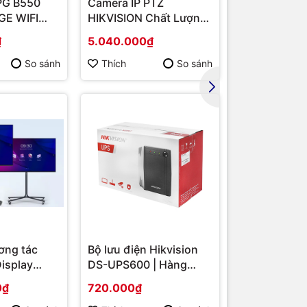
PG B550
Camera IP PTZ
Router Wi-F
đa nhu cầu
E WIFI
HIKVISION Chất Lượng
Băng Tần Ké
MD B550/
Cao DS-2DE2202-DE3
Hàng chính 
₫
5.040.000₫
1.567.000₫
/ VGA
So sánh
Thích
So sánh
Thích
ơng tác
Bộ lưu điện Hikvision
Display
DS-UPS600 | Hàng
S-
chính hãng
0₫
720.000₫
 86 | Cấu