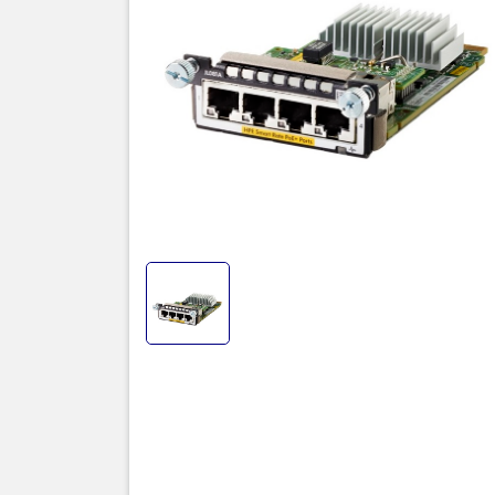
Sma
HP Part N
Bảo hành
Made In
Stock :
Thôn
Product 
Manufactu
Number