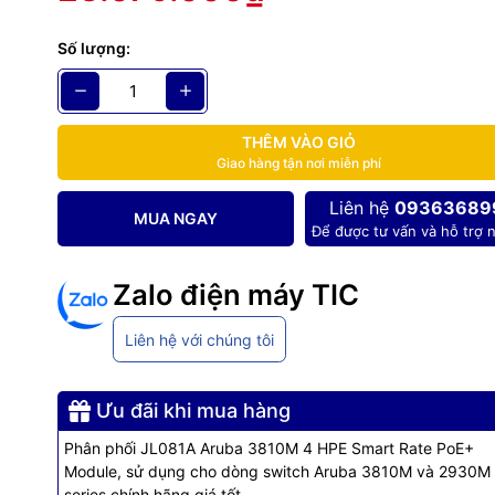
rt Rate PoE+ Module
Số lượng:
umber : JL081A
THÊM VÀO GIỎ
 : 12 tháng
Giao hàng tận nơi miễn phí
 : Asia
 Hàng có sẵn
Liên hệ
09363689
MUA NGAY
Để được tư vấn và hỗ trợ n
g số kỹ thuật Module JL081
Zalo điện máy TIC
Liên hệ với chúng tôi
Aruba 3810M/2930M 4 1/2.5/5/10 GbE HPE Smart R
Name
Ưu đãi khi mua hàng
Module
Phân phối JL081A Aruba 3810M 4 HPE Smart Rate PoE+
rer Part
JL081A
Module, sử dụng cho dòng switch Aruba 3810M và 2930M
series chính hãng giá tốt