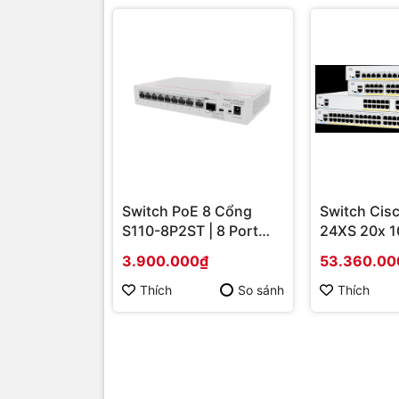
Switch PoE 8 Cổng
Switch Cis
S110-8P2ST | 8 Port
24XS 20x 1
PoE + 2 Uplink SFP 1G,
10G Coppe
3.900.000₫
53.360.00
Giá Tốt
combo | Hà
hãng
Thích
So sánh
Thích