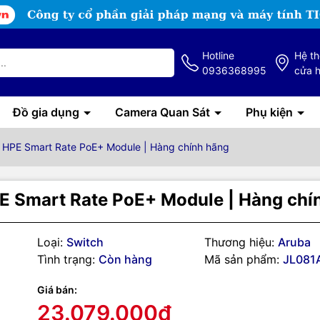
Hotline
Hệ t
0936368995
cửa 
Đồ gia dụng
Camera Quan Sát
Phụ kiện
HPE Smart Rate PoE+ Module | Hàng chính hãng
 Smart Rate PoE+ Module | Hàng chí
Loại:
Switch
Thương hiệu:
Aruba
Tình trạng:
Còn hàng
Mã sản phẩm:
JL081
g số kỹ thuật
Giá bán:
81A Aruba 3810M 4 HP
23.079.000₫