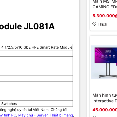
Main MSI M
sản phẩm chính hãng, giá tốt, dịch vụ chuyên nghiệp
, đáp ứng tối 
GAMING EDG
nghiệp cũng như gia đình và cá nhân.
(Chipset A
5.399.000
Socket AM4
Module JL081A
onboard)
Thích
4 1/2.5/5/10 GbE HPE Smart Rate Module
Màn hình tư
Interactive 
 Switches
Hikvision D
45.000.00
ng nghệ uy tín tại Việt Nam. Chúng tôi
D5B86RB/FL
y tính PC
,
Máy chủ - Server
,
Thiết bị mạng
,