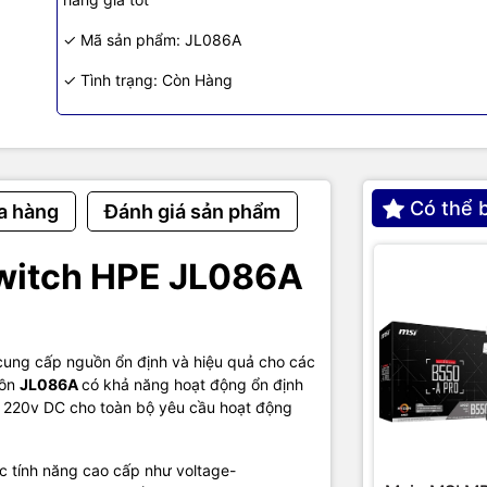
Quantity
1
✓ Mã sản phẩm: JL086A
ype
Redundant Power Supply
✓ Tình trạng: Còn Hàng
Information
Yes
Có thể 
a hàng
Đánh giá sản phẩm
cription
switch HPE JL086A
age
100-240VAC
ltage
54 V DC
ower
680 W
 cung cấp nguồn ổn định và hiệu quả cho các
uồn
JL086A
có khả năng hoạt động ổn định
haracteristics
 220v DC cho toàn bộ yêu cầu hoạt động
1.6"
c tính năng cao cấp như voltage-