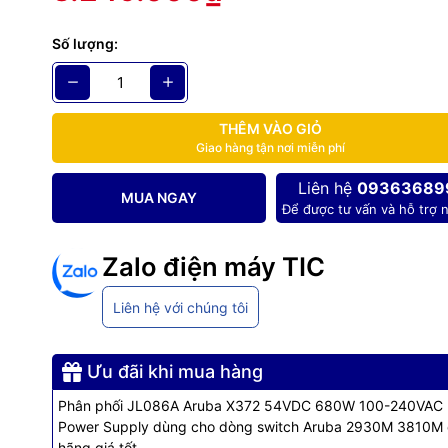
Số lượng:
switch HPE
JL086A
được thiết kế để cung cấp nguồn ổn định và hiệ
witch Aruba
2930M Switch Series. Bộ nguồn
JL086A
có khả năng h
cung cấp tổng công suất 680W với điệp áp 220v DC cho toàn bộ yêu
witch Aruba
2930M .
THÊM VÀO GIỎ
witch Aruba
JL086A
được trang bị các tính năng cao cấp như volta
Giao hàng tận nơi miễn phí
to restart, và
JL086A
được switch Aruba
2930M cung cấp thêm các
Liên hệ
09363689
supply monitoring, Temperature monitoring, Voltage monitoring, Pow
MUA NGAY
Để được tư vấn và hỗ trợ n
encing. Điều này giúp cho
JL086A
​
hoạt động tin cậy và ổn định hơn.
g số kỹ thuật:
Zalo điện máy TIC
Liên hệ với chúng tôi
Name
Aruba X372 54VDC 680W 100-240VAC Power Su
Ưu đãi khi mua hàng
rer Part Number
JL086A
Phân phối JL086A Aruba X372 54VDC 680W 100-240VAC
Power Supply dùng cho dòng switch Aruba 2930M 3810M 
odel
X372
hãng giá tốt