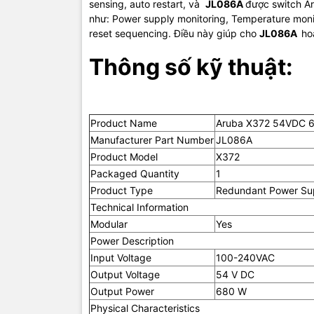
sensing, auto restart, và
JL086A
được switch A
Width
như: Power supply monitoring, Temperature monit
reset sequencing. Điều này giúp cho
JL086A
​
ho
Depth
Thông số kỹ thuật:
Miscellan
Compatibil
Product Name
Aruba X372 54VDC 
Environmen
Manufacturer Part Number
JL086A
Product Model
X372
Environmen
Packaged Quantity
1
Product Type
Redundant Power Su
TIC.VN
– Nh
Technical Information
chuyên cun
Modular
Yes
mạng
,
Came
tivi, tủ lạ
Power Description
mang đến
Input Voltage
100-240VAC
của doanh 
Output Voltage
54 V DC
Output Power
680 W
Physical Characteristics