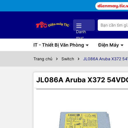
Danh
mục
IT - Thiết Bị Văn Phòng
Điện Máy
Trang chủ
Switch
JL086A Aruba X372 54
JL086A Aruba X372 54VDC
Thôn
Mô t