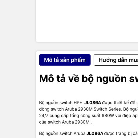
Packaged 
Product T
Technical 
Modular
Mô tả sản phẩm
Hướng dẫn mu
Power Des
Mô tả về bộ nguồn 
Input Volt
Output Vo
Output P
Bộ nguồn switch HPE
JL086A
được thiết kế để
dòng switch Aruba
2930M Switch Series. Bộ ng
Physical C
24/7 cung cấp tổng công suất 680W với điệp áp
của switch Aruba
2930M .
Height
Bộ nguồn switch Aruba
JL086A
được trang bị cá