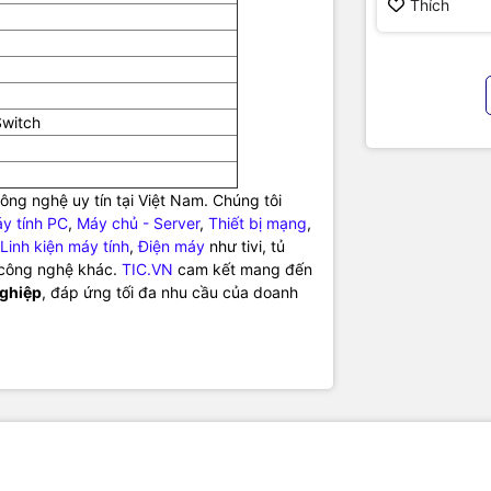
hình cao cấ
Thích
chính hãng
witch
ng nghệ uy tín tại Việt Nam. Chúng tôi
y tính PC
,
Máy chủ - Server
,
Thiết bị mạng
,
Linh kiện máy tính
,
Điện máy
như tivi, tủ
ị công nghệ khác.
TIC.VN
cam kết mang đến
nghiệp
, đáp ứng tối đa nhu cầu của doanh