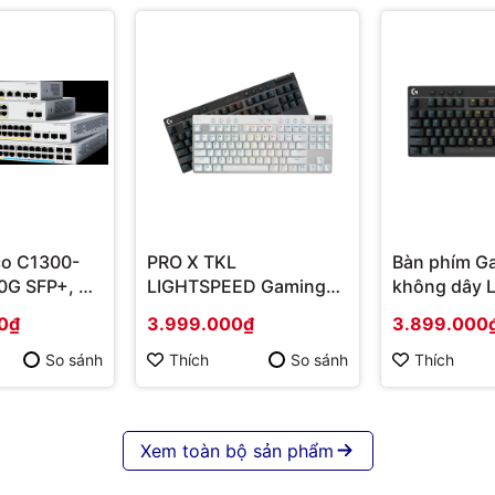
co C1300-
PRO X TKL
Bàn phím G
0G SFP+, 4x
LIGHTSPEED Gaming
không dây L
r/SFP+
Keyboard LIGHTSPEED
X TKL Ligh
0₫
3.999.000₫
3.899.000
ng chính
(Switch Tactile) | Hàng
đen Tactile 
chính hãng
920-012137
So sánh
Thích
So sánh
Thích
chính hãng
Xem toàn bộ sản phẩm