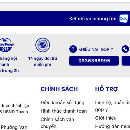
Kết nối với chúng tôi:
KHIẾU NẠI, GÓP Ý
 hàng nội
14 ngày đổi trả
0936368995
hành
miễn phí
i trong 2h
CHÍNH SÁCH
HỖ TRỢ
Điều khoản sử dụng
Liên hệ, phản á
 được thành lập
góp ý
Hình thức thanh toán
08 UBND Thành
Giới thiệu
Chính sách vận
chuyển
Hướng dẫn mua
, Phường Văn