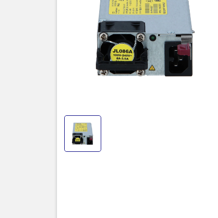
Bộ nguồn 
các dòng s
định 24/7 
động của s
Bộ nguồn s
sensing, au
như: Power 
reset sequ
Thôn
Product 
Manufactu
Product M