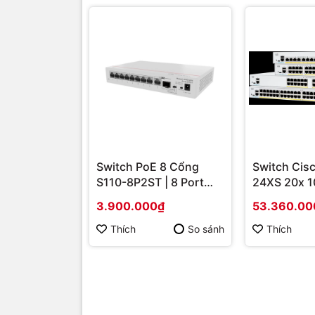
Switch PoE 8 Cổng
Switch Cis
S110-8P2ST | 8 Port
24XS 20x 1
PoE + 2 Uplink SFP 1G,
10G Coppe
3.900.000₫
53.360.00
Giá Tốt
combo | Hà
hãng
Thích
So sánh
Thích