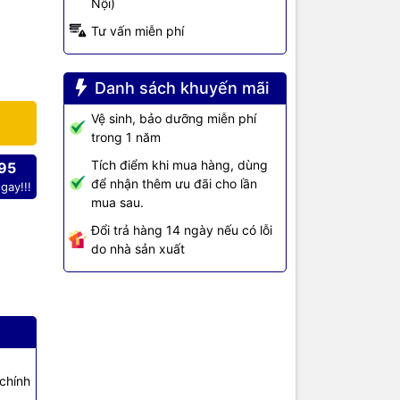
Nội)
Tư vấn miễn phí
u quả cho
oạt động ổn
 cầu hoạt
Danh sách khuyến mãi
Vệ sinh, bảo dưỡng miễn phí
ge-
trong 1 năm
 tính năng
Tích điểm khi mua hàng, dùng
95
er on/off,
để nhận thêm ưu đãi cho lần
gay!!!
mua sau.
Đổi trả hàng 14 ngày nếu có lỗi
do nhà sản xuất
pply
chính