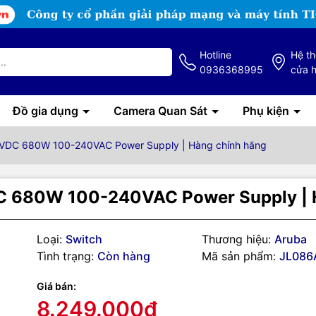
Hotline
Hệ t
0936368995
cửa 
Đồ gia dụng
Camera Quan Sát
Phụ kiện
VDC 680W 100-240VAC Power Supply | Hàng chính hãng
 680W 100-240VAC Power Supply | 
Loại:
Switch
Thương hiệu:
Aruba
Tình trạng:
Còn hàng
Mã sản phẩm:
JL086
g số kỹ thuật
Giá bán:
ả về bộ nguồn switch HPE J
8.249.000₫