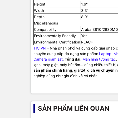
Height
1.6"
Width
3.3"
Depth
8.9"
Miscellaneous
Compatibility
Aruba 3810/2930M S
Environmentally Friendly
Yes
Environmental Certification
REACH
TIC.VN
– Nhà phân phối và cung cấp giải pháp cô
chuyên cung cấp đa dạng sản phẩm:
Laptop
,
Má
Camera giám sát
,
Tổng đài
,
Màn hình tương tác
,
lạnh, máy giặt, máy hút ẩm... cùng nhiều thiết b
sản phẩm chính hãng, giá tốt, dịch vụ chuyên 
nghiệp cũng như gia đình và cá nhân.
SẢN PHẨM LIÊN QUAN