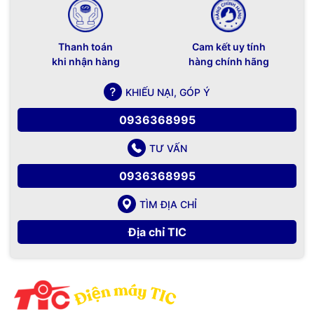
doanh nghiệp cũng như gia đình và cá nhân.
Primary airflow
Front and side-to-back
Electrical characteristics
50/60 Hz
Frequency
Thanh toán
Cam kết uy tính
khi nhận hàng
hàng chính hãng
AC voltage
JL085A PSU: 100V-240V
Current (for
KHIẾU NẠI, GÓP Ý
voltages listed
JL085A PSU: 3A/1.2A
above)
0936368995
Hibernation (0 rpm fan): 9W
TƯ VẤN
Power
Idle: 56W
consumption
0936368995
(230VAC)
100% traffic rate: 75W
TÌM ĐỊA CHỈ
Safety and Emissions
Địa chỉ TIC
Europe: EN 60950-1:2006 +A11:2009
+A1:2010 +A12:2011 + A2:2013
US: UL 60950-1 2nd Ed
Safety
Canada: CAN/CSA-C22.2 No. 60950-1-07