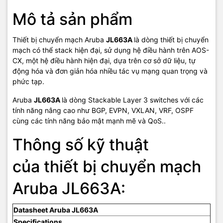
Stacking
200 Gbps
bandwidth
Mô tả sản phẩm
Switched
Thiết bị chuyển mạch Aruba
JL663A
là dòng thiết bị chuyển
virtual
1,000
mạch có thể stack hiện đại, sử dụng hệ điều hành trên AOS-
interfaces
(dual stack)
CX, một hệ điều hành hiện đại, dựa trên cơ sở dữ liệu, tự
động hóa và đơn giản hóa nhiều tác vụ mạng quan trọng và
IPv4 host
phức tạp.
28,800
table (ARP)
Aruba
JL663A
là dòng Stackable Layer 3 switches với các
tính năng nâng cao như BGP, EVPN, VXLAN, VRF, OSPF
IPv6 host
28,800
table (ND)
cùng các tính năng bảo mật mạnh mẽ và QoS..
Thông số kỹ thuật
IPv4 unicast
64,000
routes
của thiết bị chuyển mạch​
IPv6 unicast
32,000
routes
Aruba JL663A:
IPv4 multicast
8,000
Datasheet Aruba JL663A
routes
Specifications