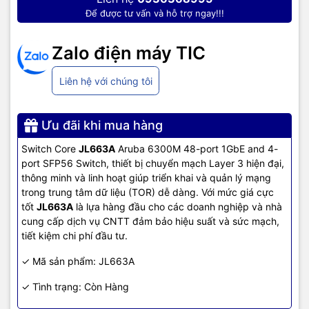
Processor
Quad Core ARM Cortex™ A72 @ 1.8GHz
Để được tư vấn và hỗ trợ ngay!!!
8 GBytes DDR4
Memory
Zalo điện máy TIC
Flash
32 GBytes eMMC
Liên hệ với chúng tôi
Mounting and
Rack Mount 1U
enclosure
Ưu đãi khi mua hàng
Switch Core
JL663A
Aruba 6300M 48-port 1GbE and 4-
Performance
port SFP56 Switch, thiết bị chuyển mạch Layer 3 hiện đại,
thông minh và linh hoạt giúp triển khai và quản lý mạng
8 MB packet buffer memory
Packet Buffer
trong trung tâm dữ liệu (TOR) dễ dàng. Với mức giá cực
tốt
JL663A
là lựa hàng đầu cho các doanh nghiệp và nhà
System
cung cấp dịch vụ CNTT đảm bảo hiệu suất và sức mạch,
switching
880 Gbps
tiết kiệm chi phí đầu tư.
capacity
✓ Mã sản phẩm: JL663A
System
✓ Tình trạng: Còn Hàng
throughput
660 Mpps
capacity