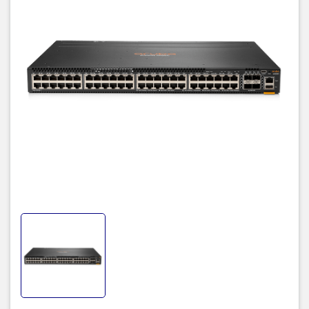
Datasheet Aruba JL663A
Specifications
48x ports 10/100/1000 BASE-T
I/O ports and
slots
4x 1/10/25/50G SFP ports
Additional
1x USB-C console port
1x OOBM
1x USB Type A host port
Ports And
Slots
1x Bluetooth dongle to be used with CX Mobile
App
2 field-replaceable, hot- swappable power
supply slots.
Power
1 minimum power supply required (ordered
supplies
separately)