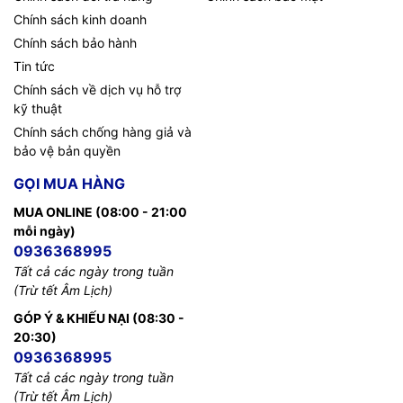
Chính sách kinh doanh
Generic: CISPR 24 / CISPR 35
Chính sách bảo hành
EN: EN 55024:2010 / EN 55035:2017
Tin tức
Chính sách về dịch vụ hỗ trợ
ESD: IEC 61000-4-2
kỹ thuật
Radiated: IEC 61000-4-3
Chính sách chống hàng giả và
bảo vệ bản quyền
EFT/Burst: IEC 61000-4-4
GỌI MUA HÀNG
Surge: IEC 61000-4-5
MUA ONLINE (08:00 - 21:00
Immunity
Conducted: IEC 61000-4-6
mỗi ngày)
0936368995
Power frequency magnetic field: IEC
Tất cả các ngày trong tuần
61000-4-8
(Trừ tết Âm Lịch)
Voltage dips and interruptions: IEC 61000-
GÓP Ý & KHIẾU NẠI (08:30 -
4-11
20:30)
0936368995
Harmonics: IEC 61000-3-2, EN 61000-3-2
Tất cả các ngày trong tuần
(Trừ tết Âm Lịch)
Flicker: IEC 61000-3-3, EN 61000-3-3