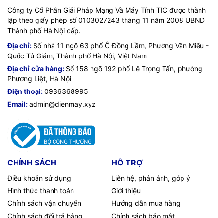
Công ty Cổ Phần Giải Pháp Mạng Và Máy Tính TIC được thành
Worldwide: IEC 60950-1:2005 w/all known
lập theo giấy phép số 0103027243 tháng 11 năm 2008 UBND
National Deviations
Thành phố Hà Nội cấp.
Europe: EN 55022:2010, Class A EN
Địa chỉ:
Số nhà 11 ngõ 63 phố Ô Đồng Lầm, Phường Văn Miếu -
55032:2012, Class A EN 55024:2010, EN
Quốc Tử Giám, Thành phố Hà Nội, Việt Nam
61000-3-2:2014,
Địa chỉ cửa hàng:
Số 158 ngõ 192 phố Lê Trọng Tấn, phường
Phương Liệt, Hà Nội
EN 61000-3-3:2013
Điện thoại:
0936368995
Emissions
US: FCC part 15 Class A
Email:
admin@dienmay.xyz
Canada: ICES-003 Class A
Worldwide: VCCI Class A, CISPR 22 Class A
CISPR 32 Class A CISPR 24:2010
CHÍNH SÁCH
HỖ TRỢ
EN 60825-1:2007 / IEC 60825-1:2007
Class 1
Điều khoản sử dụng
Liên hệ, phản ánh, góp ý
Hình thức thanh toán
Giới thiệu
Lasers
Class 1 Laser Products / Laser Klasse 1
(Applicable for accessories - Optical
Chính sách vận chuyển
Hướng dẫn mua hàng
Transceivers only)
Chính sách đổi trả hàng
Chính sách bảo mật