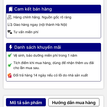
Model
Cam kết bán hàng
switching
496 Gbps
capacity
Hàng chính hãng. Nguồn gốc rõ ràng
Giao hàng ngay (nội thành Hà Nội)
Model
throughput
369 Mpps
Tư vấn miễn phí
capacity
1Gbps: 2.28µSec
Danh sách khuyến mãi
Average
latency
10Gbps: 1.46µSec
Vệ sinh, bảo dưỡng miễn phí trong 1 năm
(LIFO, 64-byte
25Gbps: 1.90µSec
Tích điểm khi mua hàng, dùng để nhận thêm ưu đãi
packets)
cho lần mua sau.
50Gbps: 3.49µSec
Đổi trả hàng 14 ngày nếu có lỗi do nhà sản xuất
Stack size
10 members
Max stacking
Up to 10 kms with long range transceivers
distance
Mô tả sản phẩm
Hướng dẫn mua hàng