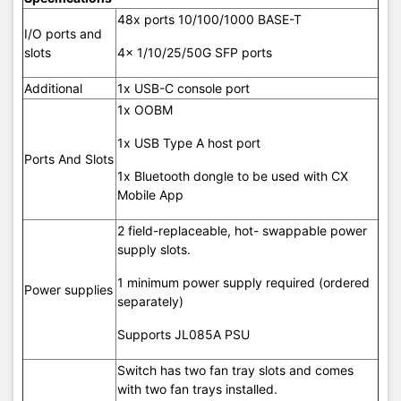
IPv6 multicast
48x ports 10/100/1000 BASE-T
8,000
routes
I/O ports and
slots
4x 1/10/25/50G SFP ports
MAC table
29,490
capacity
Additional
1x USB-C console port
1x OOBM
IGMP groups
8,000
1x USB Type A host port
Ports And Slots
MLD groups
4,000
1x Bluetooth dongle to be used with CX
Mobile App
IPv4/IPv6/MAC
ACL entries
5000/1250/5000
2 field-replaceable, hot- swappable power
(ingress)
supply slots.
IPv4/IPv6/MAC
1 minimum power supply required (ordered
Power supplies
ACL entries
2000/500/2000
separately)
(engress)
Supports JL085A PSU
Environment
Switch has two fan tray slots and comes
32°F to 113°F (0°C to 45°C), up to 5,000 feet
with two fan trays installed.