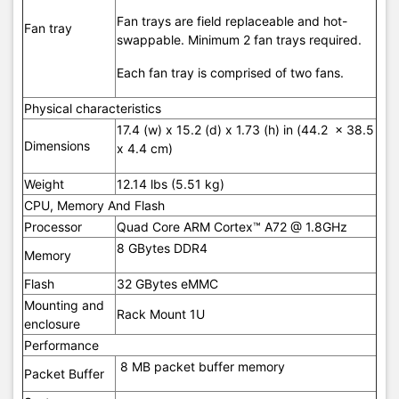
32°F to 104°F (0°C to 40°C), 5,001 to 10,000
Fan trays are field replaceable and hot-
Fan tray
feet
swappable. Minimum 2 fan trays required.
1°C de-rating per 1,000 feet above 5,000 feet
Operating
Each fan tray is comprised of two fans.
temperature
Can support excursion to 131°F (55°C) for short
periods1 of time. Operating temperature is
Physical characteristics
reduced to 32°F (0°C) to 104°F (40°C) up to
17.4 (w) x 15.2 (d) x 1.73 (h) in (44.2 x 38.5
5000ft when 10G SFP+ LR or ER Transceivers
Dimensions
x 4.4 cm)
are installed.
Weight
12.14 lbs (5.51 kg)
CPU, Memory And Flash
Operating
15% to 95% relative humidity at 104°F (40°C),
relative
Processor
Quad Core ARM Cortex™ A72 @ 1.8GHz
non-condensing
humidity
8 GBytes DDR4
Memory
Non-operating
Flash
32 GBytes eMMC
-40°F to 158°F ('-40°C to 70°C)
temperature
Mounting and
Rack Mount 1U
enclosure
Non-operating
15% to 95% relative humidity at 149°F(65°C),
Performance
humidity
non-condensing
8 MB packet buffer memory
Packet Buffer
Max operating
Up to 10,000ft (3.048 Km)