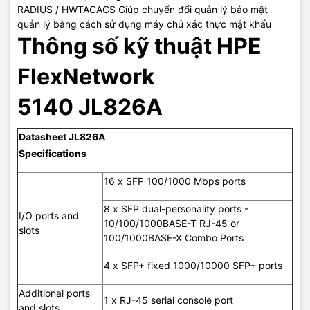
Idle power is the actual power consumption
RADIUS / HWTACACS Giúp chuyển đổi quản lý bảo mật
of the device with no ports connected.
quản lý bằng cách sử dụng máy chủ xác thực mật khẩu
Maximum power rating and maximum heat
Thông số kỹ thuật HPE
dissipation are the worst-case theoretical
maximum numbers provided for planning the
infrastructure with fully loaded PoE (if
FlexNetwork
equipped), 100% traffic, all ports plugged in,
and all modules populated.
Notes
5140 JL826A
Power Ratings for AC Power Supply
indicated above.
For DC input power, Idle Power is 38W and
Datasheet JL826A
Max is 68W.
DC Max input current is 8A. Units are
Specifications
supplied without a power supply. Customer
must buy 1 or 2 JD362B (AC) or JD366B (DC)
16 x SFP 100/1000 Mbps ports
power supply.
8 x SFP dual-personality ports -
I/O ports and
UL 60950-1; EN 60825-1 Safety of Laser
10/100/1000BASE-T RJ-45 or
slots
Products-Part 1; EN 60825-2 Safety of Laser
100/1000BASE-X Combo Ports
Products-Part 2; IEC 60950-1; IEC 62368-1;
Safety
CAN/CSA-C22.2 No. 60950-1; EN 62368-
4 x SFP+ fixed 1000/10000 SFP+ ports
1/A11; FDA 21 CFR Subchapter J; ROHS
Compliance
Additional ports
1 x RJ-45 serial console port
and slots