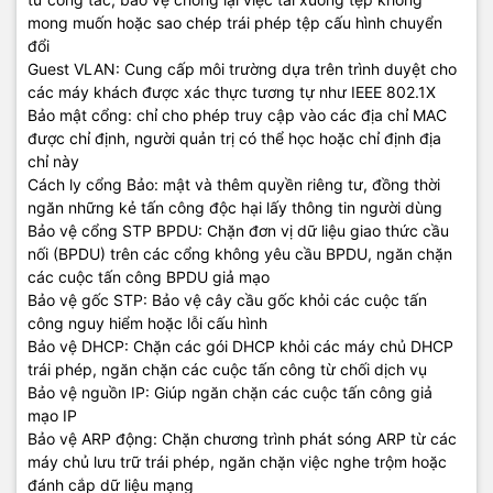
mong muốn hoặc sao chép trái phép tệp cấu hình chuyển
Electrical characteristics
đổi
Guest VLAN: Cung cấp môi trường dựa trên trình duyệt cho
Frequency
50/60 Hz
các máy khách được xác thực tương tự như IEEE 802.1X
Bảo mật cổng: chỉ cho phép truy cập vào các địa chỉ MAC
102/204 BTU/hr (107.61/215.22 kJ/hr), for AC
được chỉ định, người quản trị có thể học hoặc chỉ định địa
Maximum heat
Powered units. For DC powered units heat
chỉ này
dissipation
dissipation is 130 BTU/hr min, 232 BTU/hr
Cách ly cổng Bảo: mật và thêm quyền riêng tư, đồng thời
max.
ngăn những kẻ tấn công độc hại lấy thông tin người dùng
Bảo vệ cổng STP BPDU: Chặn đơn vị dữ liệu giao thức cầu
100 - 240 VAC
nối (BPDU) trên các cổng không yêu cầu BPDU, ngăn chặn
Voltage
-48 to -60 VDC
các cuộc tấn công BPDU giả mạo
Bảo vệ gốc STP: Bảo vệ cây cầu gốc khỏi các cuộc tấn
công nguy hiểm hoặc lỗi cấu hình
Current
5 A
Bảo vệ DHCP: Chặn các gói DHCP khỏi các máy chủ DHCP
trái phép, ngăn chặn các cuộc tấn công từ chối dịch vụ
Maximum power
60 W
Bảo vệ nguồn IP: Giúp ngăn chặn các cuộc tấn công giả
rating
mạo IP
Bảo vệ ARP động: Chặn chương trình phát sóng ARP từ các
Idle power
30 W
máy chủ lưu trữ trái phép, ngăn chặn việc nghe trộm hoặc
đánh cắp dữ liệu mạng