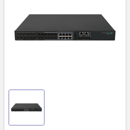
phương thức truy cập (CLI, GUI hoặc MIB) thông qua SSHv2, SSL,
HTTPS và / hoặc SNMPv3
Bảo mật FTP / SCP: Cho phép chuyển tệp an toàn đến và đi từ
công tắc; bảo vệ chống lại việc tải xuống tệp không mong muốn
hoặc sao chép trái phép tệp cấu hình chuyển đổi
Guest VLAN: Cung cấp môi trường dựa trên trình duyệt cho các
máy khách được xác thực tương tự như IEEE 802.1X
Bảo mật cổng: chỉ cho phép truy cập vào các địa chỉ MAC được
chỉ định, người quản trị có thể học hoặc chỉ định địa chỉ này
Cách ly cổng Bảo: mật và thêm quyền riêng tư, đồng thời ngăn
những kẻ tấn công độc hại lấy thông tin người dùng
Bảo vệ cổng STP BPDU: Chặn đơn vị dữ liệu giao thức cầu nối
(BPDU) trên các cổng không yêu cầu BPDU, ngăn chặn các cuộc
tấn công BPDU giả mạo
Bảo vệ gốc STP: Bảo vệ cây cầu gốc khỏi các cuộc tấn công nguy
hiểm hoặc lỗi cấu hình
Bảo vệ DHCP: Chặn các gói DHCP khỏi các máy chủ DHCP trái
phép, ngăn chặn các cuộc tấn công từ chối dịch vụ
Bảo vệ nguồn IP: Giúp ngăn chặn các cuộc tấn công giả mạo IP
Bảo vệ ARP động: Chặn chương trình phát sóng ARP từ các máy
chủ lưu trữ trái phép, ngăn chặn việc nghe trộm hoặc đánh cắp dữ
liệu mạng