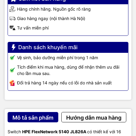
Hàng chính hãng. Nguồn gốc rõ ràng
Mounting and
Mounts in an EIA standard 19-inch telco rack
enclosure
or equipment cabinet (hardware included)
Giao hàng ngay (nội thành Hà Nội)
Tư vấn miễn phí
Performance
1000 Mb Latency
< 5 µs
Danh sách khuyến mãi
Vệ sinh, bảo dưỡng miễn phí trong 1 năm
< 3 µs
10 Gbps Latency
Tích điểm khi mua hàng, dùng để nhận thêm ưu đãi
cho lần mua sau.
96 Mpps
Đổi trả hàng 14 ngày nếu có lỗi do nhà sản xuất
Throughput
Routing/Switching
128 Gbps
capacity
Mô tả sản phẩm
Hướng dẫn mua hàng
512 entries (IPv4), 256 entries (IPv6)
Routing table size
Switch
HPE FlexNetwork 5140 JL826A
có thiết kế với 16
MAC address