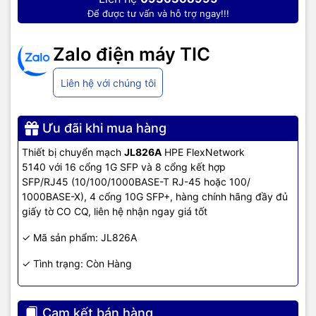
Để được tư vấn và hỗ trợ ngay!!!
Additional ports
1 x RJ-45 serial console port
and slots
Zalo điện máy TIC
2 x power supply slots
Liên hệ với chúng tôi
Power supplies
1 x minimum power supply required (ordered
separately)
Ưu đãi khi mua hàng
Thiết bị chuyển mạch
JL826A
HPE FlexNetwork
Physical characteristics
5140 với 16 cổng 1G SFP và 8 cổng kết hợp
SFP/RJ45 (10/100/1000BASE-T RJ-45 hoặc 100/
17.32(w) x 14.17(d) x 1.72(h) in (44 x 36 x
Dimensions
1000BASE-X), 4 cổng 10G SFP+, hàng chính hãng đầy đủ
4.36 cm) (1U height)
giấy tờ CO CQ, liên hệ nhận ngay giá tốt
✓ Mã sản phẩm: JL826A
13.23 lb (6kg)
Weight
✓ Tình trạng: Còn Hàng
Memory and
512 MB SDRAM, 256 MB flash;
processor
Cam kết bán hàng