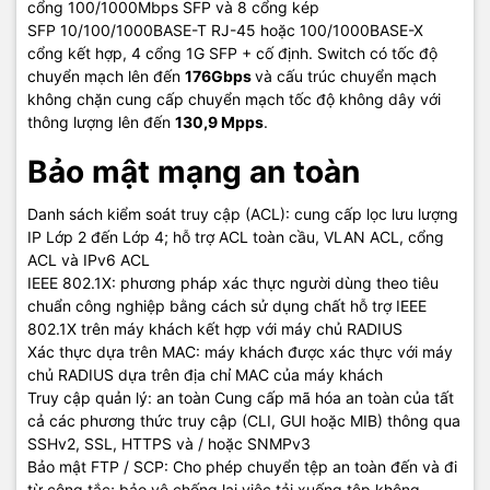
16384 entries
cổng 100/1000Mbps SFP và 8 cổng kép
table size
SFP 10/100/1000BASE-T RJ-45 hoặc 100/1000BASE-X
cổng kết hợp, 4 cổng 1G SFP + cố định. Switch có tốc độ
Environment
chuyển mạch lên đến
176Gbps
và cấu trúc chuyển mạch
không chặn cung cấp chuyển mạch tốc độ không dây với
Operating
thông lượng lên đến
130,9 Mpps
.
23°F to 113°F (-5°C to 45°C)
temperature
Bảo mật mạng an toàn
Operating relative
10% to 90%, noncondensing
Danh sách kiểm soát truy cập (ACL): cung cấp lọc lưu lượng
humidity
IP Lớp 2 đến Lớp 4; hỗ trợ ACL toàn cầu, VLAN ACL, cổng
ACL và IPv6 ACL
Non-
-40°F to 158°F (-40°C to 70°C)
IEEE 802.1X: phương pháp xác thực người dùng theo tiêu
operating/Storage
temperature
chuẩn công nghiệp bằng cách sử dụng chất hỗ trợ IEEE
802.1X trên máy khách kết hợp với máy chủ RADIUS
Non-
Xác thực dựa trên MAC: máy khách được xác thực với máy
5% to 95%, noncondensing
operating/Storage
chủ RADIUS dựa trên địa chỉ MAC của máy khách
relative humidity
Truy cập quản lý: an toàn Cung cấp mã hóa an toàn của tất
cả các phương thức truy cập (CLI, GUI hoặc MIB) thông qua
Low-speed fan: 41.4 dB, High-speed fan:
SSHv2, SSL, HTTPS và / hoặc SNMPv3
Acoustic
47.7 dB; ISO 7779
Bảo mật FTP / SCP: Cho phép chuyển tệp an toàn đến và đi
từ công tắc; bảo vệ chống lại việc tải xuống tệp không