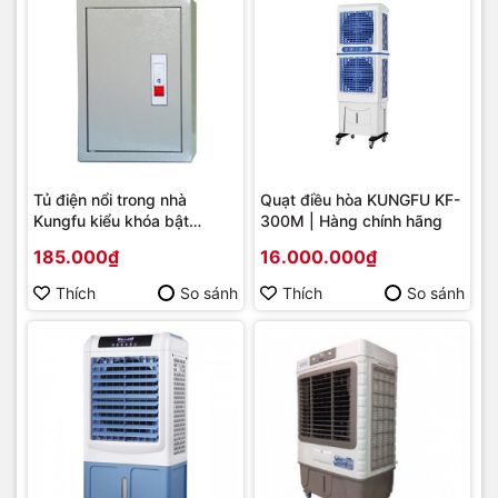
Tủ điện nổi trong nhà
Quạt điều hòa KUNGFU KF-
Kungfu kiểu khóa bật
300M | Hàng chính hãng
30X20X15CM | Hàng chính
185.000₫
16.000.000₫
hãng
Thích
So sánh
Thích
So sánh