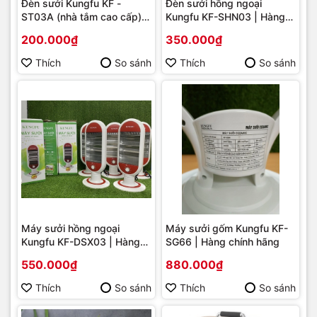
Đèn sưởi Kungfu KF -
Đèn sưởi hồng ngoại
ST03A (nhà tắm cao cấp) |
Kungfu KF-SHN03 | Hàng
Hàng chính hãng
chính hãng
200.000₫
350.000₫
Thích
So sánh
Thích
So sánh
Máy sưởi hồng ngoại
Máy sưởi gốm Kungfu KF-
Kungfu KF-DSX03 | Hàng
SG66 | Hàng chính hãng
chính hãng
550.000₫
880.000₫
Thích
So sánh
Thích
So sánh