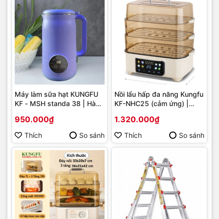
Máy làm sữa hạt KUNGFU
Nồi lẩu hấp đa năng Kungfu
KF - MSH standa 38 | Hàng
KF-NHC25 (cảm ứng) |
chính hãng
Hàng chính hãng
950.000₫
1.320.000₫
Thích
So sánh
Thích
So sánh