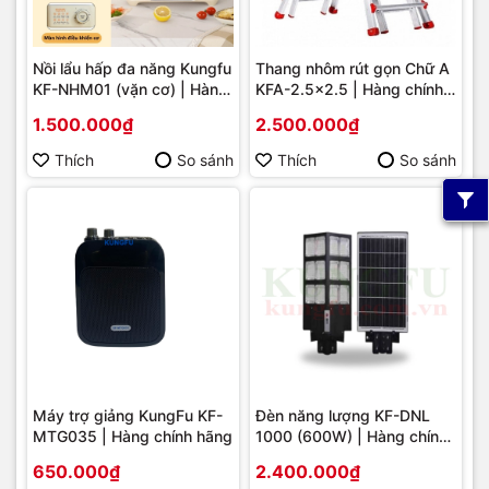
Nồi lẩu hấp đa năng Kungfu
Thang nhôm rút gọn Chữ A
KF-NHM01 (vặn cơ) | Hàng
KFA-2.5x2.5 | Hàng chính
chính hãng
hãng
1.500.000₫
2.500.000₫
Thích
So sánh
Thích
So sánh
Máy trợ giảng KungFu KF-
Đèn năng lượng KF-DNL
MTG035 | Hàng chính hãng
1000 (600W) | Hàng chính
hãng
650.000₫
2.400.000₫