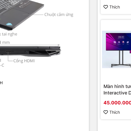
Socket AM4
i & tính năng mở rộng
onboard)
Thích
iếp: 1 x USB Type-C (hỗ trợ cổng Thunderbolt 4) - Jack tai nghe 3.
HDMI - LAN (RJ45) - USB Type-C
ng dây: Wi-Fi 6 (802.11ax)Bluetooth 5.1
HD webcam
khác: MUX Switch
ím: Đèn chuyển màu RGB - 4 vùng
 & khối lượng
0H
Màn hình tư
, khối lượng: Dài 360.4 mm - Rộng 271.09 mm - Dày 25.9 mm - Nặng
Interactive 
Vỏ nhựa
Hikvision D
45.000.00
D5B86RB/FL
khác
hình cao cấ
Thích
chính hãng
n: 4-cell Li-ion, 57.5 Wh
bộ sạc: 180 W