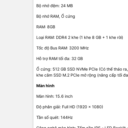
Bộ nhớ đệm: 24 MB
Hệ điều hà
Bộ nhớ RAM, Ổ cứng
Thời điểm r
RAM: 8GB
Đánh bật nh
Loại RAM: DDR4 2 khe (1 khe 8 GB + 1 khe rời)
Intel Gen 1
Tốc độ Bus RAM: 3200 MHz
(NH.QFKSV
Hỗ trợ RAM tối đa: 32 GB
chiến trườn
Ổ cứng: 512 GB SSD NVMe PCIe (Có thể tháo ra, l
khe cắm SSD M.2 PCIe mở rộng (nâng cấp tối đa
• Là một t
Alder Lake
Màn hình
trong mọi t
Màn hình: 15.6 inch
•
latop RTX
mạnh vô tậ
Độ phân giải: Full HD (1920 x 1080)
vụ của một
Tần số quét: 144Hz
• Vừa chiế
Công nghệ màn hình: Tấm nền IPS - LED Backlit