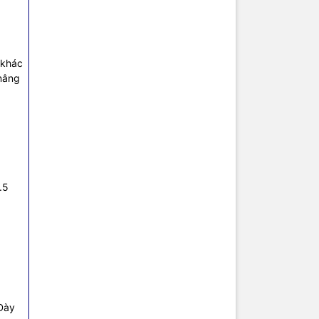
 khác
(nâng
.5
 Dày