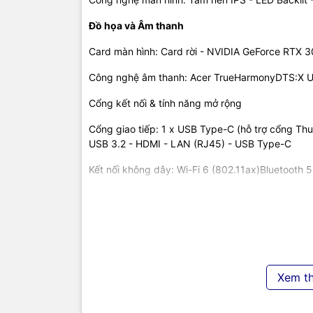
8 GB
.
Lapto
gian lưu tr
Đồ họa và Âm thanh
• Kích thư
Card màn hình: Card rời - NVIDIA GeForce RTX 3
Công nghệ
dùng.
Công nghệ âm thanh: Acer TrueHarmonyDTS:X 
• Tần số q
Cổng kết nối & tính năng mở rộng
từng chi ti
Cổng giao tiếp: 1 x USB Type-C (hỗ trợ cổng Thu
• Cho cảm 
USB 3.2 - HDMI - LAN (RJ45) - USB Type-C
to rõ, dải 
nhờ sự kết
Kết nối không dây: Wi-Fi 6 (802.11ax)Bluetooth 5
• Phong các
Webcam: HD webcam
mặt lưng m
Tính năng khác: MUX Switch
Khối lượng
Đèn bàn phím: Đèn chuyển màu RGB - 4 vùng
• Cổng USB
trên
laptop
Kích thước & khối lượng
Xem t
•
Laptop Ac
Kích thước, khối lượng: Dài 360.4 mm - Rộng 2
khích hơn m