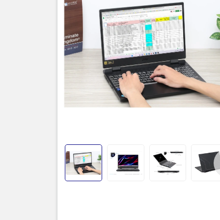
Thôn
Cấu hình G
RTX3050Ti