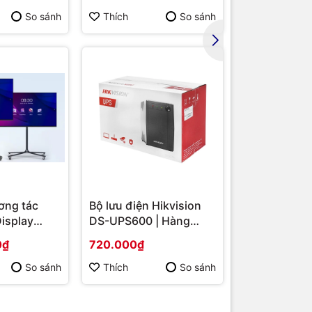
/ VGA
So sánh
Thích
So sánh
Thích
5 mm - 3 x
ơng tác
Bộ lưu điện Hikvision
 2.5 kg
Display
DS-UPS600 | Hàng
S-
chính hãng
0₫
720.000₫
 86 | Cấu
p | Hàng
So sánh
Thích
So sánh