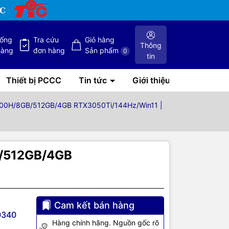
hống
Tra cứu
Giỏ hàng
Thông
hàng
đơn hàng
Sản phẩm
0
tin
Thiết bị PCCC
Tin tức
Giới thiệu
12700H/8GB/512GB/4GB RTX3050Ti/144Hz/Win11 |
B/512GB/4GB
Cam kết bán hàng
0340
Hàng chính hãng. Nguồn gốc rõ