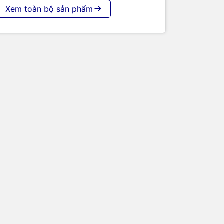
Xem toàn bộ sản phẩm
ủa
con chip
c trên mọi
tel Core i7
 tung hoành
 nguồn sức
t sắc nhiệm
bộ nhớ
RAM