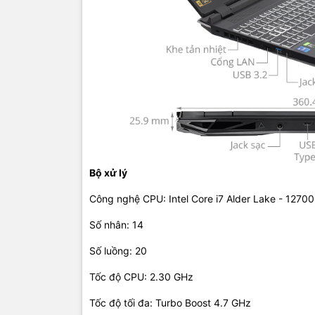
Cổng kết nố
Cổng giao t
USB 3.2 - 
Kết nối khô
Webcam: 
Tính năng 
Đèn bàn ph
Bộ xử lý
Kích thước
Công nghệ CPU: Intel Core i7 Alder Lake - 1270
Kích thước
Số nhân: 14
Chất liệu: 
Số luồng: 20
Thông tin 
Tốc độ CPU: 2.30 GHz
Thông tin Pi
Tốc độ tối đa: Turbo Boost 4.7 GHz
Công suất 