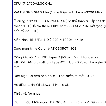
CPU: i712700H2.30 GHz
RAM: 8 GBDDR4 2 khe (1 khe 8 GB + 1 khe rời)3200 MHz
Ổ cứng: 512 GB SSD NVMe PCIe (Có thể tháo ra, lắp thanh
tối đa 1 TB)Hỗ trợ thêm 1 khe cắm SSD M.2 PCIe mở rộng 
cấp tối đa 2 TB)
PU: Intel Core i7 Alder Lake - 12700H
Màn hình: 15.6"Full HD (1920 x 1080) 144Hz
4
Card màn hình: Card rờiRTX 3050Ti 4GB
0
Cổng kết nối: 1 x USB Type-C (hỗ trợ cổng Thunderbolt
: 2.30 GHz
4)HDMILAN (RJ45)USB Type-C3 x USB 3.2Jack tai nghe 3
mm
đa: Turbo Boost 4.7 GHz
Đặc biệt: Có đèn bàn phím - Thời điểm ra mắt: 2022
: 24 MB
Hệ điều hành: Windows 11 Home SL
, Ổ cứng
Thiết kế: Vỏ nhựa
Kích thước, khối lượng: Dài 360.4 mm - Rộng 271.09 mm -
DR4 2 khe (1 khe 8 GB + 1 khe rời)