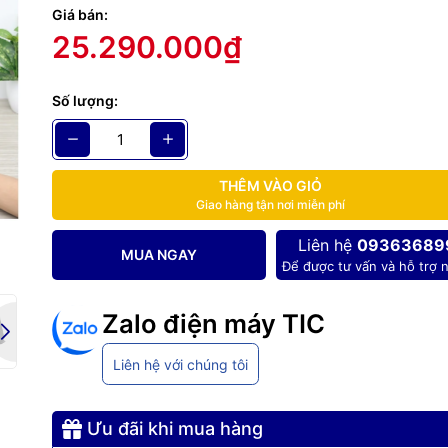
Giá bán:
g số kỹ thuật
25.290.000₫
aming Laptop Acer Nitro 5 Tiger AN515 58 773Y i7 12700H/8GB/
/144Hz/Win11 (NH.QFKSV.001)
Số lượng:
THÊM VÀO GIỎ
Giao hàng tận nơi miễn phí
Liên hệ
09363689
MUA NGAY
Để được tư vấn và hỗ trợ n
Zalo điện máy TIC
Liên hệ với chúng tôi
Ưu đãi khi mua hàng