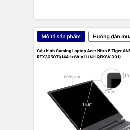
Tốc độ Bu
Hỗ trợ RAM 
Ổ cứng: 512
Mô tả sản phẩm
Hướng dẫn mu
khe cắm SS
Màn hình
Cấu hình Gaming Laptop Acer Nitro 5 Tiger 
RTX3050Ti/144Hz/Win11 (NH.QFKSV.001)
Màn hình: 1
Độ phân giả
Tần số qué
Công nghệ 
Đồ họa và 
Card màn h
Công nghệ 