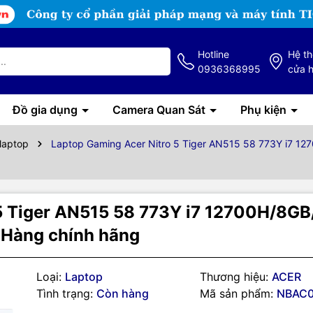
Hotline
Hệ t
0936368995
cửa 
Đồ gia dụng
Camera Quan Sát
Phụ kiện
 laptop
Laptop Gaming Acer Nitro 5 Tiger AN515 58 773Y i7 
 5 Tiger AN515 58 773Y i7 12700H/8G
Hàng chính hãng
Loại:
Laptop
Thương hiệu:
ACER
Tình trạng:
Còn hàng
Mã sản phẩm:
NBAC