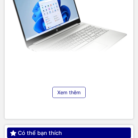
Xem thêm
Hiệu năng vượt trội
Laptop HP 15s-fq2712TU 7C0X2PA được trang bị bộ vi xử lý
Intel Core i3-1115G4 phục vụ tốt các tác vụ văn phòng. với
10 nhân (Trong đó có 2 nhân P-core và 8 nhân E-core) cùng
12 luồng, tiến trình 7nm cùng mức xung nhịp tối đa lên tới
4.70GHz. Bộ nhớ đệm 6MB Cache cùng bộ nhớ trong 8GB
Có thể bạn thích
RAM cho phép bạn thực hiện các tác vụ đa nhiệm cơ bản