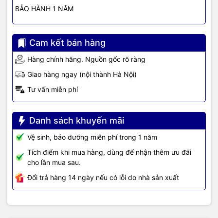
BẢO HÀNH 1 NĂM
đã được tích hợp để phục vụ hoàn hảo cho nhu cầu công việc của
bạn.
Ổ cứng 256GB PCIe NVMe M.2 SSD trên HP 15s-fq2712TU
Cam kết bán hàng
7C0X2PA được đánh giá là rất chất lượng, cho khả năng đọc và
ghi dữ liệu với một tốc độ vượt trội, rút ngắn thời gian khởi động
Hàng chính hãng. Nguồn gốc rõ ràng
máy và truy cập vào ứng dụng. Ổ cứng 512GB cung cấp cho bạn
Giao hàng ngay (nội thành Hà Nội)
một không gian lưu trữ rộng lớn để bạn lưu lại dữ liệu một cách
thoải mái và an toàn. Không những vậy, HP 15s-fq2712TU
Tư vấn miễn phí
7C0X2PA còn được trang bị card đồ họa tích hợp Intel UHD
Graphics, nâng tầm sức mạnh cho thiết bị để cung cấp chất lượng
hình ảnh lên tới 8K và 4K HDR, khả năng hiển thị tới 4 màn hình
Danh sách khuyến mãi
cùng lúc để bạn tận hưởng không gian làm việc hiệu quả, giải trí
Vệ sinh, bảo dưỡng miễn phí trong 1 năm
sống động tuyệt vời.
Tích điểm khi mua hàng, dùng để nhận thêm ưu đãi
cho lần mua sau.
Bàn phím tiêu chuẩn, touchpad mượt mà
Đổi trả hàng 14 ngày nếu có lỗi do nhà sản xuất
Bàn phím trên HP 15s-fq2712TU 7C0X2PA là bàn phím fullsize tiêu
chuẩn, độ nhạy phím bấm cao để bạn soạn thảo văn bản dễ dàng
và chính xác. Phím bấm được thiết kế vuông vắn, khoảng cách
giữa các phím hợp lý để bạn thao tác thuận tiện nhất. Bề mặt phím