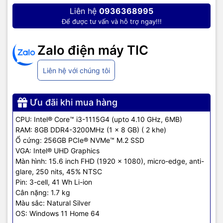
Liên hệ
0936368995
Để được tư vấn và hỗ trợ ngay!!!
Zalo điện máy TIC
Liên hệ với chúng tôi
Ưu đãi khi mua hàng
CPU: Intel® Core™ i3-1115G4 (upto 4.10 GHz, 6MB)
RAM: 8GB DDR4-3200MHz (1 x 8 GB) ( 2 khe)
Ổ cứng: 256GB PCIe® NVMe™ M.2 SSD
Hiệu năng vượt trội
VGA: Intel® UHD Graphics
Laptop HP 15s-fq2712TU 7C0X2PA được trang bị bộ vi xử lý Intel
Màn hình: 15.6 inch FHD (1920 x 1080), micro-edge, anti-
Core i3-1115G4 phục vụ tốt các tác vụ văn phòng. với 10 nhân
glare, 250 nits, 45% NTSC
(Trong đó có 2 nhân P-core và 8 nhân E-core) cùng 12 luồng, tiến
Pin: 3-cell, 41 Wh Li-ion
trình 7nm cùng mức xung nhịp tối đa lên tới 4.70GHz. Bộ nhớ đệm
Cân nặng: 1.7 kg
6MB Cache cùng bộ nhớ trong 8GB RAM cho phép bạn thực hiện
Màu sắc: Natural Silver
các tác vụ đa nhiệm cơ bản một cách mượt mà và nhanh chóng.
OS: Windows 11 Home 64
Ngoài ra bạn có thể nâng cấp bộ nhớ RAM nhờ một khe RAM trống