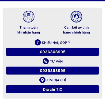
Thanh toán
Cam kết uy tính
khi nhận hàng
hàng chính hãng
KHIẾU NẠI, GÓP Ý
0936368995
TƯ VẤN
0936368995
TÌM ĐỊA CHỈ
Địa chỉ TIC