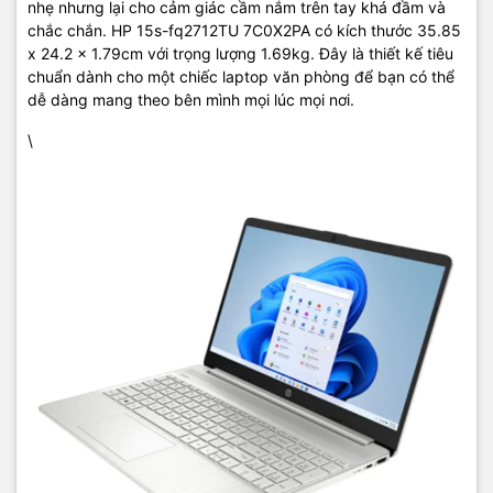
nhẹ nhưng lại cho cảm giác cầm nắm trên tay khá đầm và
chắc chắn. HP 15s-fq2712TU 7C0X2PA có kích thước 35.85
x 24.2 x 1.79cm với trọng lượng 1.69kg. Đây là thiết kế tiêu
chuẩn dành cho một chiếc laptop văn phòng để bạn có thể
dễ dàng mang theo bên mình mọi lúc mọi nơi.
\
TIC.VN
– Nhà phân phối và cung cấp giải pháp công nghệ uy tín
tại Việt Nam. Chúng tôi chuyên cung cấp đa dạng sản phẩm:
Laptop
,
Máy tính PC
,
Máy chủ - Server
,
Thiết bị mạng
,
Camera
giám sát
,
Tổng đài
,
Màn hình tương tác
,
Linh kiện máy tính
,
Điện
máy
như tivi, tủ lạnh, máy giặt, máy hút ẩm... cùng nhiều thiết bị
công nghệ khác.
TIC.VN
cam kết mang đến
sản phẩm chính
hãng, giá tốt, dịch vụ chuyên nghiệp
, đáp ứng tối đa nhu cầu của
doanh nghiệp cũng như gia đình và cá nhân.