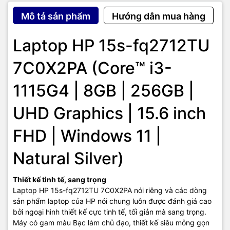
bấm còn được phủ một lớp nhám để hạn chế tình trạng bám bụi,
Mô tả sản phẩm
Hướng dẫn mua hàng
đảm bảo cho laptop của bạn luôn được sạch sẽ.
Laptop HP 15s-fq2712TU
Khả năng kết nối đa dạng
7C0X2PA (Core™ i3-
Dù sở hữu thiết kế nhỏ gọn nhưng laptop văn phòng HP 15s-
fq2712TU 7C0X2PA vẫn đảm bảo khả năng kết nối đa dạng để
1115G4 | 8GB | 256GB |
bạn thỏa sức kết nối với các thiết bị ngoại vi, bao gồm: Cổng USB
Type-A, cổng USB Type-C, cổng HDMI, Cổng Card Reader, jack
UHD Graphics | 15.6 inch
3.5mm cho mic và tai nghe…
FHD | Windows 11 |
Natural Silver)
Thiết kế tinh tế, sang trọng
Laptop HP 15s-fq2712TU 7C0X2PA nói riêng và các dòng
sản phẩm laptop của HP nói chung luôn được đánh giá cao
bởi ngoại hình thiết kế cực tinh tế, tối giản mà sang trọng.
Máy có gam màu Bạc làm chủ đạo, thiết kế siêu mỏng gọn