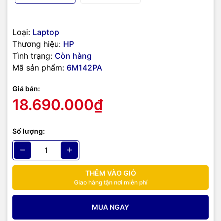
Loại:
Laptop
Thương hiệu:
HP
Tình trạng:
Còn hàng
Mã sản phẩm:
6M142PA
Giá bán:
18.690.000₫
Số lượng:
THÊM VÀO GIỎ
Giao hàng tận nơi miễn phí
HP EliteBook 630 G9 6M142PA trang bị CPU Intel Core i5-1235U
mang lại khả năng xử lý mượt mà các ứng dụng từ văn phòng cho
MUA NGAY
đến học tập phổ biến như Word, Excel, Zoom... RAM 8GB DDR4