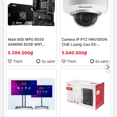
Main MSI MPG B550
Camera IP PTZ HIKVISION
GAMING EDGE WIFI
Chất Lượng Cao DS-
(Chipset AMD B550/
2DE2202-DE3
5.399.000₫
5.040.000₫
Socket AM4/ VGA
onboard)
Thích
So sánh
Thích
So sánh