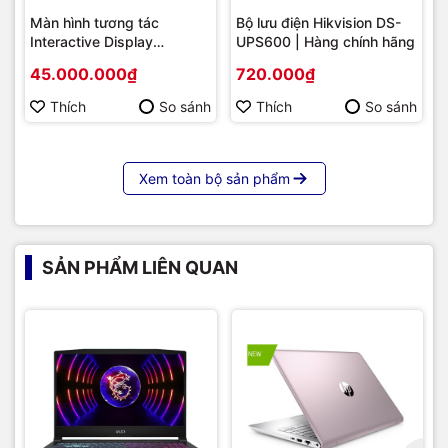
Màn hình tương tác
Bộ lưu điện Hikvision DS-
Interactive Display
UPS600 | Hàng chính hãng
Hikvision DS-D5B86RB/FL
45.000.000₫
720.000₫
86 | Cấu hình cao cấp |
Hàng chính hãng
Thích
So sánh
Thích
So sánh
Xem toàn bộ sản phẩm
SẢN PHẨM LIÊN QUAN