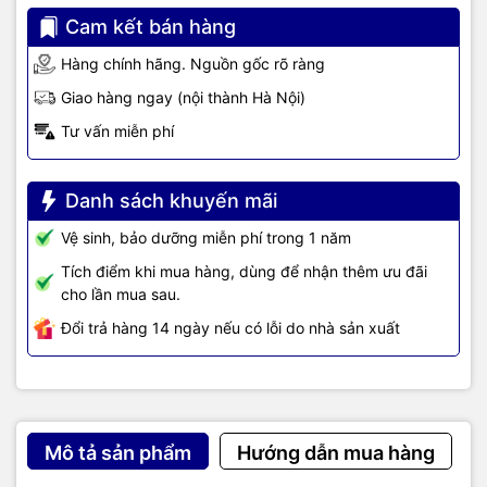
Cam kết bán hàng
Bàn phím của laptop HP EliteBook 630 G9 6M142PA được thiết kế
Hàng chính hãng. Nguồn gốc rõ ràng
với khoảng cách hợp lí, độ nhạy phím cao, gõ êm ái, ít tiếng ồn
Giao hàng ngay (nội thành Hà Nội)
giúp gõ phím thoải mái hơn.
Tư vấn miễn phí
TIC.VN
– Nhà phân phối và cung cấp giải pháp công nghệ uy tín
tại Việt Nam. Chúng tôi chuyên cung cấp đa dạng sản phẩm:
Laptop
,
Máy tính PC
,
Máy chủ - Server
,
Thiết bị mạng
,
Camera
Danh sách khuyến mãi
giám sát
,
Tổng đài
,
Màn hình tương tác
,
Linh kiện máy tính
,
Điện
máy
như tivi, tủ lạnh, máy giặt, máy hút ẩm... cùng nhiều thiết bị
Vệ sinh, bảo dưỡng miễn phí trong 1 năm
công nghệ khác.
TIC.VN
cam kết mang đến
sản phẩm chính
Tích điểm khi mua hàng, dùng để nhận thêm ưu đãi
hãng, giá tốt, dịch vụ chuyên nghiệp
, đáp ứng tối đa nhu cầu của
cho lần mua sau.
doanh nghiệp cũng như gia đình và cá nhân.
Đổi trả hàng 14 ngày nếu có lỗi do nhà sản xuất
Mô tả sản phẩm
Hướng dẫn mua hàng