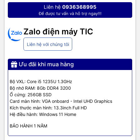
3200MHz giúp tăng độ mượt mà khi chuyển đổi qua lại giữa các
Liên hệ
0936368995
ứng dụng. Bên cạnh đó, ổ cứng SSD 256GB cung cấp cho bạn
Để được tư vấn và hỗ trợ ngay!!!
không gian lưu trữ dữ liệu thoải mái.
Zalo điện máy TIC
Liên hệ với chúng tôi
Ưu đãi khi mua hàng
Bộ VXL: Core i5 1235U 1.3GHz
Bộ nhớ RAM: 8Gb DDR4 3200
Ổ cứng: 256GB SSD
Card màn hình: VGA onboard - Intel UHD Graphics
Kích thước màn hình: 13.3inch Full HD
Hệ điều hành: Windows 11 Home
BẢO HÀNH 1 NĂM