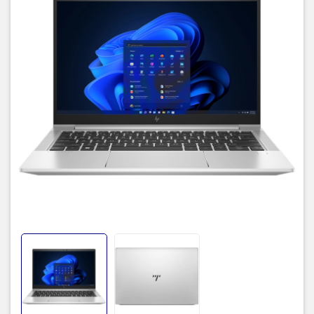
Màn hình laptop có kích thước 13.3” với độ phân giải Full HD đem
đến hình ảnh sống động và màu sắc tươi mới. HP EliteBook 630 G9
6M142PA, còn trang bị cảm biến vân tay giúp người dùng mở khóa
máy nhanh hơn, tiện lợi hơn và bảo mật an toàn hơn cho dữ liệu
của bạn trên laptop.