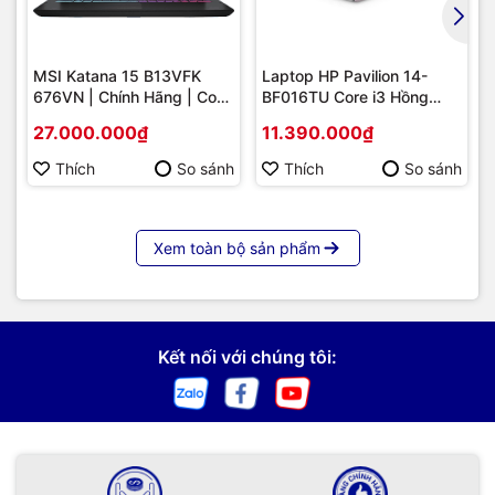
MSI Katana 15 B13VFK
Laptop HP Pavilion 14-
676VN | Chính Hãng | Core
BF016TU Core i3 Hồng
i7-13620H | RTX 4060 |
Nhạt
27.000.000₫
11.390.000₫
Giá Tốt
Thích
So sánh
Thích
So sánh
Xem toàn bộ sản phẩm
Kết nối với chúng tôi: