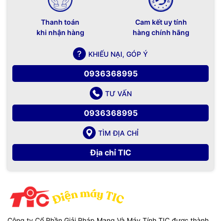
Thanh toán
Cam kết uy tính
khi nhận hàng
hàng chính hãng
KHIẾU NẠI, GÓP Ý
0936368995
TƯ VẤN
0936368995
TÌM ĐỊA CHỈ
Địa chỉ TIC
Công ty Cổ Phần Giải Pháp Mạng Và Máy Tính TIC được thành