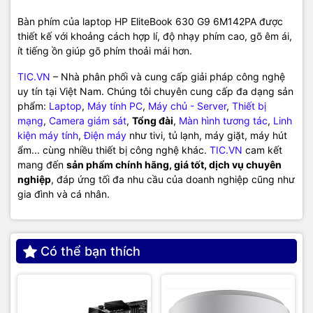
Bàn phím của laptop HP EliteBook 630 G9 6M142PA được
thiết kế với khoảng cách hợp lí, độ nhạy phím cao, gõ êm ái,
ít tiếng ồn giúp gõ phím thoải mái hơn.
TIC.VN
– Nhà phân phối và cung cấp giải pháp công nghệ
uy tín tại Việt Nam. Chúng tôi chuyên cung cấp đa dạng sản
phẩm:
Laptop
,
Máy tính PC
,
Máy chủ - Server
,
Thiết bị
mạng
,
Camera giám sát
,
Tổng đài
,
Màn hình tương tác
,
Linh
kiện máy tính
,
Điện máy
như tivi, tủ lạnh, máy giặt, máy hút
ẩm... cùng nhiều thiết bị công nghệ khác.
TIC.VN
cam kết
mang đến
sản phẩm chính hãng, giá tốt, dịch vụ chuyên
nghiệp
, đáp ứng tối đa nhu cầu của doanh nghiệp cũng như
gia đình và cá nhân.
Có thể bạn thích