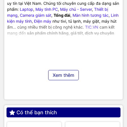
uy tín tại Việt Nam. Chúng tôi chuyên cung cấp đa dạng sản
phẩm:
Laptop
,
Máy tính PC
,
Máy chủ - Server
,
Thiết bị
mạng
,
Camera giám sát
,
Tổng đài
,
Màn hình tương tác
,
Linh
kiện máy tính
,
Điện máy
như tivi, tủ lạnh, máy giặt, máy hút
ẩm... cùng nhiều thiết bị công nghệ khác.
TIC.VN
cam kết
mang đến
sản phẩm chính hãng, giá tốt, dịch vụ chuyên
nghiệp
, đáp ứng tối đa nhu cầu của doanh nghiệp cũng như
gia đình và cá nhân.
Xem thêm
Có thể bạn thích