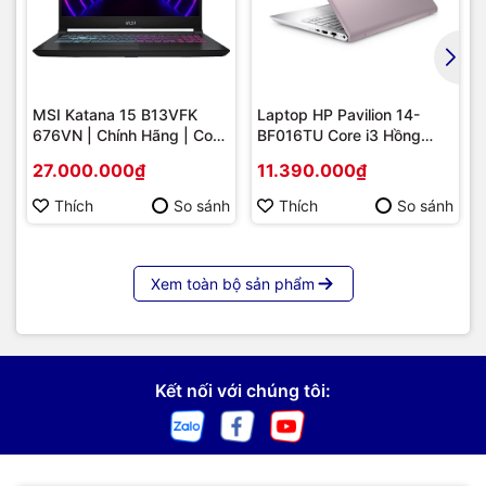
MSI Katana 15 B13VFK
Laptop HP Pavilion 14-
676VN | Chính Hãng | Core
BF016TU Core i3 Hồng
i7-13620H | RTX 4060 |
Nhạt
27.000.000₫
11.390.000₫
Giá Tốt
Thích
So sánh
Thích
So sánh
Xem toàn bộ sản phẩm
Kết nối với chúng tôi: