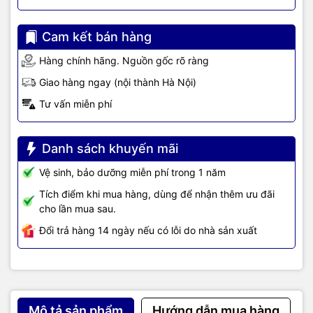
giám sát
,
Tổng đài
,
Màn hình tương tác
,
Linh kiện máy tính
,
Điện
máy
như tivi, tủ lạnh, máy giặt, máy hút ẩm... cùng nhiều thiết bị
Cam kết bán hàng
công nghệ khác.
TIC.VN
cam kết mang đến
sản phẩm chính
hãng, giá tốt, dịch vụ chuyên nghiệp
, đáp ứng tối đa nhu cầu của
Hàng chính hãng. Nguồn gốc rõ ràng
doanh nghiệp cũng như gia đình và cá nhân.
Giao hàng ngay (nội thành Hà Nội)
Tư vấn miễn phí
Danh sách khuyến mãi
Vệ sinh, bảo dưỡng miễn phí trong 1 năm
Tích điểm khi mua hàng, dùng để nhận thêm ưu đãi
cho lần mua sau.
Đổi trả hàng 14 ngày nếu có lỗi do nhà sản xuất
Mô tả sản phẩm
Hướng dẫn mua hàng