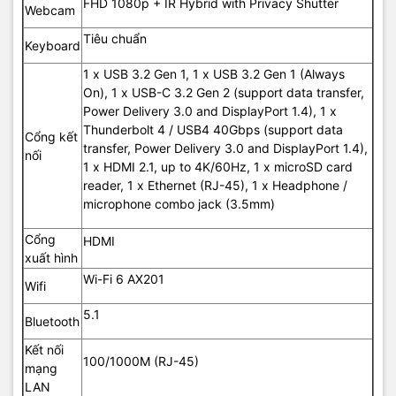
FHD 1080p + IR Hybrid with Privacy Shutter
Webcam
Tiêu chuẩn
Keyboard
1 x USB 3.2 Gen 1, 1 x USB 3.2 Gen 1 (Always
On), 1 x USB-C 3.2 Gen 2 (support data transfer,
Power Delivery 3.0 and DisplayPort 1.4), 1 x
Thunderbolt 4 / USB4 40Gbps (support data
Cổng kết
transfer, Power Delivery 3.0 and DisplayPort 1.4),
nối
1 x HDMI 2.1, up to 4K/60Hz, 1 x microSD card
reader, 1 x Ethernet (RJ-45), 1 x Headphone /
microphone combo jack (3.5mm)
Cổng
HDMI
xuất hình
Wi-Fi 6 AX201
Wifi
5.1
Bluetooth
Kết nối
100/1000M (RJ-45)
mạng
LAN