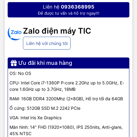
Liên hệ
0936368995
Stereo speakers, 2W x2, Dolby Audio
Âm thanh
Để được tư vấn và hỗ trợ ngay!!!
Aluminium (Top), PC-ABS (Bottom)
Zalo điện máy TIC
Chất liệu
Liên hệ với chúng tôi
325.4mm x 217mm x 18.93mm (WxDxH)
Kích thước
Ưu đãi khi mua hàng
1.4 kg
Khối lượng
OS: No OS
24 tháng
CPU: Intel Core i7-1360P P-core 2.2Ghz up to 5.0GHz, E-
Bảo hành
core 1.6GHz up to 3.7GHz, 18MB
RAM: 16GB DDR4 3200Mhz (2x8GB), Hỗ trợ tối đa 64GB
Thương
Lenovo
hiệu
Ổ cứng: 512GB SSD M.2 2242 PCIe
VGA: Intel Iris Xe Graphics
TIC.VN
– Nhà phân phối và cung cấp giải pháp công nghệ uy tín
Màn hình: 14" FHD (1920x1080), IPS 250nits, Anti-glare,
tại Việt Nam. Chúng tôi chuyên cung cấp đa dạng sản phẩm:
45% NTSC
Laptop
,
Máy tính PC
,
Máy chủ - Server
,
Thiết bị mạng
,
Camera