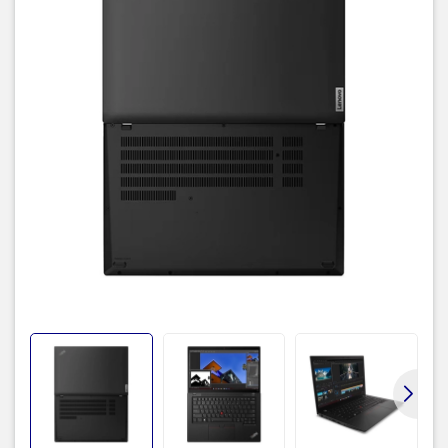
Intel Iris Xe Graphics
VGA
Ổ đĩa
Không DVD
quang
(DVD)
FHD 1080p + IR Hybrid with Privacy Shutter
Webcam
Tiêu chuẩn
Keyboard
1 x USB 3.2 Gen 1, 1 x USB 3.2 Gen 1 (Always On),
1 x USB-C 3.2 Gen 2 (support data transfer, Power
Delivery 3.0 and DisplayPort 1.4), 1 x Thunderbolt 4
/ USB4 40Gbps (support data transfer, Power
Cổng kết
Delivery 3.0 and DisplayPort 1.4), 1 x HDMI 2.1, up
nối
to 4K/60Hz, 1 x microSD card reader, 1 x Ethernet
(RJ-45), 1 x Headphone / microphone combo jack
(3.5mm)
Cổng xuất
HDMI