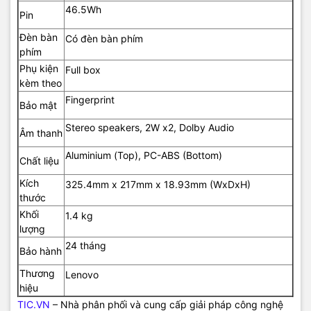
46.5Wh
Pin
Đèn bàn
Có đèn bàn phím
phím
Phụ kiện
Full box
kèm theo
Fingerprint
Bảo mật
Stereo speakers, 2W x2, Dolby Audio
Âm thanh
Aluminium (Top), PC-ABS (Bottom)
Chất liệu
Kích
325.4mm x 217mm x 18.93mm (WxDxH)
thước
Khối
1.4 kg
lượng
24 tháng
Bảo hành
Thương
Lenovo
hiệu
TIC.VN
– Nhà phân phối và cung cấp giải pháp công nghệ