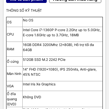
THÔNG SỐ KỸ THUẬT
No OS
OS
Intel Core i7-1360P P-core 2.2Ghz up to 5.0GHz,
CPU
E-core 1.6GHz up to 3.7GHz, 18MB
16GB DDR4 3200Mhz (2x8GB), Hỗ trợ tối đa
RAM
64GB
512GB SSD M.2 2242 PCIe
Ổ cứng
14" FHD (1920x1080), IPS 250nits, Anti-glare,
Màn hình
45% NTSC
Intel Iris Xe Graphics
VGA
Ổ đĩa
Không DVD
quang
(DVD)