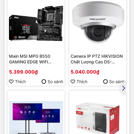
Main MSI MPG B550
Camera IP PTZ HIKVISION
GAMING EDGE WIFI
Chất Lượng Cao DS-
(Chipset AMD B550/
2DE2202-DE3
5.399.000₫
5.040.000₫
Socket AM4/ VGA
onboard)
Thích
So sánh
Thích
So sánh