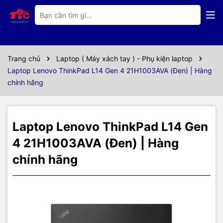
Thông số kỹ thuật
THÔNG SỐ KỸ THUẬT
Trang chủ
Laptop ( Máy xách tay ) - Phụ kiện laptop
No OS
OS
Laptop Lenovo ThinkPad L14 Gen 4 21H1003AVA (Đen) | Hàng
chính hãng
Intel Core i7-1360P P-core 2.2Ghz up to 5.0GHz,
CPU
E-core 1.6GHz up to 3.7GHz, 18MB
Laptop Lenovo ThinkPad L14 Gen
16GB DDR4 3200Mhz (2x8GB), Hỗ trợ tối đa 64GB
RAM
4 21H1003AVA (Đen) | Hàng
chính hãng
512GB SSD M.2 2242 PCIe
Ổ cứng
14" FHD (1920x1080), IPS 250nits, Anti-glare, 45%
Màn hình
NTSC