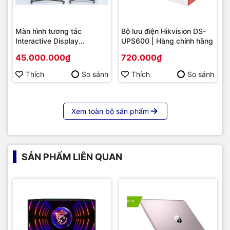
Màn hình tương tác
Bộ lưu điện Hikvision DS-
Interactive Display
UPS600 | Hàng chính hãng
Hikvision DS-D5B86RB/FL
45.000.000₫
720.000₫
86 | Cấu hình cao cấp |
Hàng chính hãng
Thích
So sánh
Thích
So sánh
Xem toàn bộ sản phẩm
SẢN PHẨM LIÊN QUAN