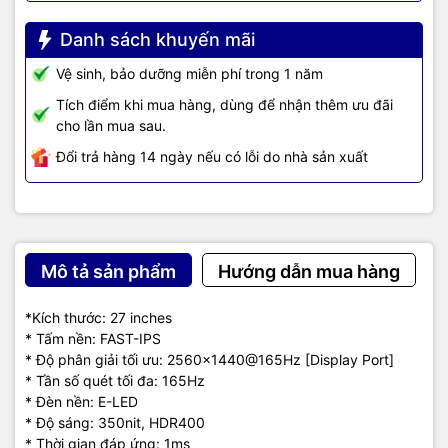
Danh sách khuyến mãi
Vệ sinh, bảo dưỡng miễn phí trong 1 năm
Tích điểm khi mua hàng, dùng để nhận thêm ưu đãi
cho lần mua sau.
Đổi trả hàng 14 ngày nếu có lỗi do nhà sản xuất
Mô tả sản phẩm
Hướng dẫn mua hàng
*Kích thước: 27 inches
* Tấm nền: FAST-IPS
* Độ phân giải tối ưu: 2560×1440@165Hz [Display Port]
* Tần số quét tối đa: 165Hz
* Đèn nền: E-LED
* Độ sáng: 350nit, HDR400
* Thời gian đáp ứng: 1ms