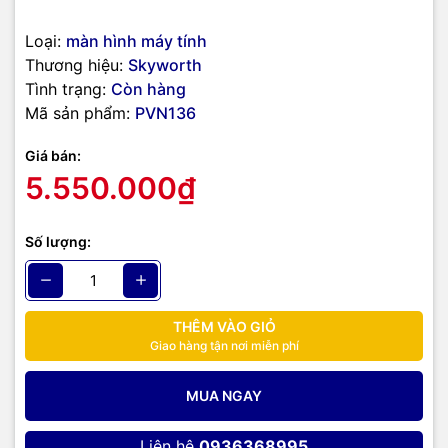
hãng, giá tốt, dịch vụ chuyên nghiệp
, đáp ứng tối đa nhu cầu của
doanh nghiệp cũng như gia đình và cá nhân.
Loại:
màn hình máy tính
Thương hiệu:
Skyworth
Tình trạng:
Còn hàng
Mã sản phẩm:
PVN136
Giá bán:
5.550.000₫
Số lượng:
THÊM VÀO GIỎ
Giao hàng tận nơi miễn phí
MUA NGAY
Liên hệ
0936368995