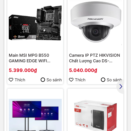
Main MSI MPG B550
Camera IP PTZ HIKVISION
GAMING EDGE WIFI
Chất Lượng Cao DS-
(Chipset AMD B550/
2DE2202-DE3
5.399.000₫
5.040.000₫
Socket AM4/ VGA
onboard)
Thích
So sánh
Thích
So sánh