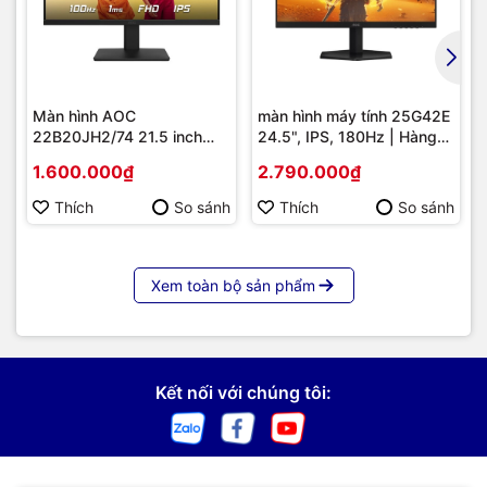
Màn hình AOC
màn hình máy tính 25G42E
22B20JH2/74 21.5 inch
24.5", IPS, 180Hz | Hàng
Full HD IPS 100Hz 1ms –
chính hãng
1.600.000₫
2.790.000₫
Hình ảnh Sắc Nét, Chuyển
Động Mượt Mà
Thích
So sánh
Thích
So sánh
Xem toàn bộ sản phẩm
Kết nối với chúng tôi: