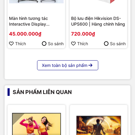
Màn hình tương tác
Bộ lưu điện Hikvision DS-
Interactive Display
UPS600 | Hàng chính hãng
Hikvision DS-D5B86RB/FL
45.000.000₫
720.000₫
86 | Cấu hình cao cấp |
Hàng chính hãng
Thích
So sánh
Thích
So sánh
Xem toàn bộ sản phẩm
SẢN PHẨM LIÊN QUAN