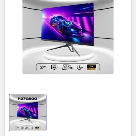
TIC.VN
– Nhà phân phối và cung cấp giải pháp công nghệ uy tín
tại Việt Nam. Chúng tôi chuyên cung cấp đa dạng sản phẩm:
Laptop
,
Máy tính PC
,
Máy chủ - Server
,
Thiết bị mạng
,
Camera
giám sát
,
Tổng đài
,
Màn hình tương tác
,
Linh kiện máy tính
,
Điện
máy
như tivi, tủ lạnh, máy giặt, máy hút ẩm... cùng nhiều thiết bị
công nghệ khác.
TIC.VN
cam kết mang đến
sản phẩm chính