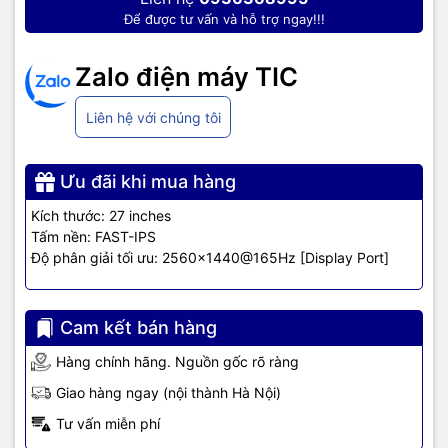
Để được tư vấn và hỗ trợ ngay!!!
Zalo điện máy TIC
Liên hệ với chúng tôi
Ưu đãi khi mua hàng
Kích thước: 27 inches
Tấm nền: FAST-IPS
Độ phân giải tối ưu: 2560×1440@165Hz [Display Port]
Cam kết bán hàng
Hàng chính hãng. Nguồn gốc rõ ràng
Giao hàng ngay (nội thành Hà Nội)
Tư vấn miễn phí