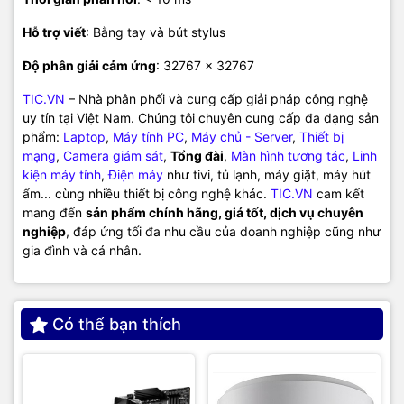
Hỗ trợ viết
: Bằng tay và bút stylus
Độ phân giải cảm ứng
: 32767 × 32767
TIC.VN
– Nhà phân phối và cung cấp giải pháp công nghệ
uy tín tại Việt Nam. Chúng tôi chuyên cung cấp đa dạng sản
phẩm:
Laptop
,
Máy tính PC
,
Máy chủ - Server
,
Thiết bị
mạng
,
Camera giám sát
,
Tổng đài
,
Màn hình tương tác
,
Linh
kiện máy tính
,
Điện máy
như tivi, tủ lạnh, máy giặt, máy hút
ẩm... cùng nhiều thiết bị công nghệ khác.
TIC.VN
cam kết
mang đến
sản phẩm chính hãng, giá tốt, dịch vụ chuyên
nghiệp
, đáp ứng tối đa nhu cầu của doanh nghiệp cũng như
gia đình và cá nhân.
Có thể bạn thích