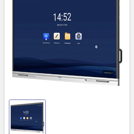
Công nghệ cảm ứng
: Hồng ngoại (IR) với 20 điểm chạm đồng thời
Thời gian phản hồi
: < 10 ms
Hỗ trợ viết
: Bằng tay và bút stylus
Độ phân giải cảm ứng
: 32767 × 32767
TIC.VN
– Nhà phân phối và cung cấp giải pháp công nghệ uy tín
tại Việt Nam. Chúng tôi chuyên cung cấp đa dạng sản phẩm:
Laptop
,
Máy tính PC
,
Máy chủ - Server
,
Thiết bị mạng
,
Camera
giám sát
,
Tổng đài
,
Màn hình tương tác
,
Linh kiện máy tính
,
Điện
máy
như tivi, tủ lạnh, máy giặt, máy hút ẩm... cùng nhiều thiết bị
công nghệ khác.
TIC.VN
cam kết mang đến
sản phẩm chính
hãng, giá tốt, dịch vụ chuyên nghiệp
, đáp ứng tối đa nhu cầu của
doanh nghiệp cũng như gia đình và cá nhân.