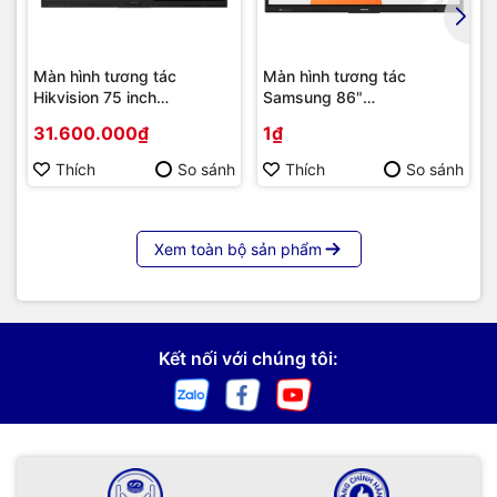
Màn hình tương tác
Màn hình tương tác
Hikvision 75 inch
Samsung 86"
Interactive Display DS-
LH86WAFWLGCXXS
31.600.000₫
1₫
D5B75RB/EL
Thích
So sánh
Thích
So sánh
Xem toàn bộ sản phẩm
Kết nối với chúng tôi: