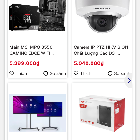
Main MSI MPG B550
Camera IP PTZ HIKVISION
GAMING EDGE WIFI
Chất Lượng Cao DS-
(Chipset AMD B550/
2DE2202-DE3
5.399.000₫
5.040.000₫
Socket AM4/ VGA
onboard)
Thích
So sánh
Thích
So sánh