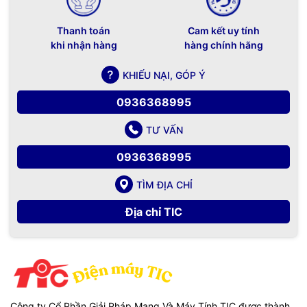
Thanh toán
Cam kết uy tính
khi nhận hàng
hàng chính hãng
KHIẾU NẠI, GÓP Ý
0936368995
TƯ VẤN
0936368995
TÌM ĐỊA CHỈ
Địa chỉ TIC
Công ty Cổ Phần Giải Pháp Mạng Và Máy Tính TIC được thành