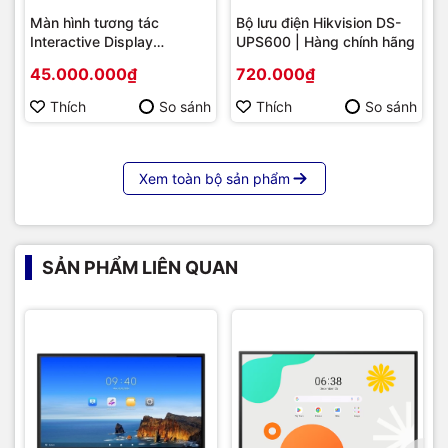
Màn hình tương tác
Bộ lưu điện Hikvision DS-
Interactive Display
UPS600 | Hàng chính hãng
Hikvision DS-D5B86RB/FL
45.000.000₫
720.000₫
86 | Cấu hình cao cấp |
Hàng chính hãng
Thích
So sánh
Thích
So sánh
Xem toàn bộ sản phẩm
SẢN PHẨM LIÊN QUAN