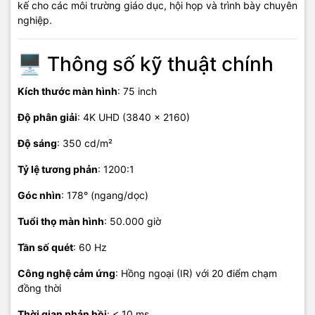
kế cho các môi trường giáo dục, hội họp và trình bày chuyên
nghiệp.​
🖥️ Thông số kỹ thuật chính
Kích thước màn hình
: 75 inch
Độ phân giải
: 4K UHD (3840 × 2160)
Độ sáng
: 350 cd/m²
Tỷ lệ tương phản
: 1200:1
Góc nhìn
: 178° (ngang/dọc)
Tuổi thọ màn hình
: 50.000 giờ
Tần số quét
: 60 Hz
Công nghệ cảm ứng
: Hồng ngoại (IR) với 20 điểm chạm
đồng thời
Thời gian phản hồi
: < 10 ms