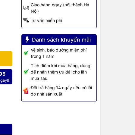
Giao hàng ngay (nội thành Hà
Nội)
hức năng
 từ USB)
Tư vấn miễn phí
Danh sách khuyến mãi
Vệ sinh, bảo dưỡng miễn phí
trong 1 năm
Tích điểm khi mua hàng, dùng
để nhận thêm ưu đãi cho lần
95
er MFC-
mua sau.
gay!!!
 văn
Đổi trả hàng 14 ngày nếu có lỗi
do nhà sản xuất