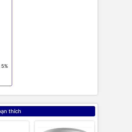
0
ủ 5%
bạn thích
 Từ in,
ều dễ