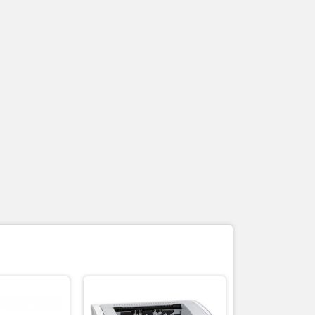
 đến
chuẩn in