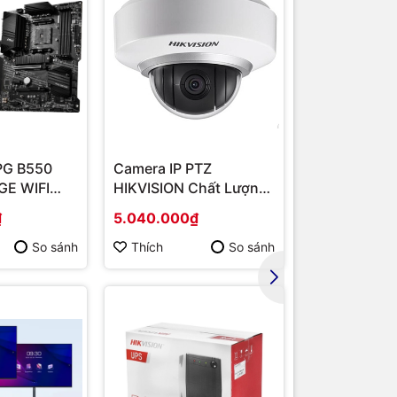
PG B550
Camera IP PTZ
Router Wi-F
E WIFI
HIKVISION Chất Lượng
Băng Tần Ké
MD B550/
Cao DS-2DE2202-DE3
Hàng chính 
₫
5.040.000₫
1.567.000₫
/ VGA
So sánh
Thích
So sánh
Thích