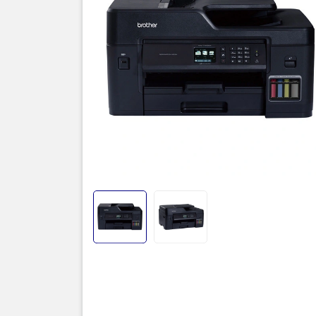
Thôn
Máy in p
(Flatbed) 
Đặc điểm 
Thiết kế 
Chức năn
Điều khiể
Tốc độ in
Bình mực 
Thiết kế 
Sở hữu th
T4500DW c
phòng khá