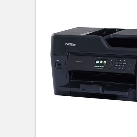
Bình mực
Máy in Br
không phả
thay thế 
THÔNG 
Loại má
in
Chức
năng
Khổ giấy