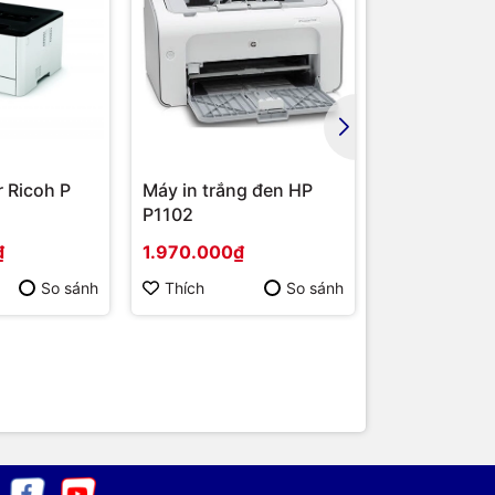
n 250
ng lên
r Ricoh P
Máy in trắng đen HP
Máy in đa c
P1102
Fuji Xerox D
P265 DW
₫
1.970.000₫
3.420.000₫
So sánh
Thích
So sánh
Thích
húng tôi
iết bị
 máy
như
cam kết
đa nhu cầu