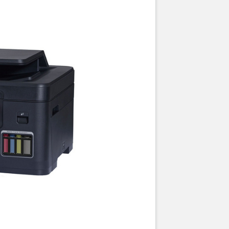
 lớn
other in sử dụng bình mực lớn có thể in được nhiều trang 
i lo hết mực. Hệ thống bình mực nạp độc lập cho phép ng
từng màu mực khi cần thiết.
TIN CHUNG
y
Máy in phun màu
In/ Copy/ Scan/ Fax
A3/A4