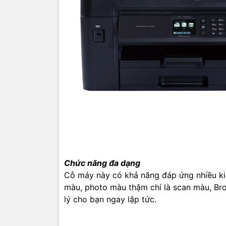
Điều khiể
Bảng điều
Ngoài ra,
ấn từ các 
tiếp tài l
Tốc độ in
Máy đạt t
(màu) đáp
lượng bản 
phẩm này
Chức năng đa dạng
Cỗ máy này có khả năng đáp ứng nhiều kiể
màu, photo màu thậm chí là scan màu, B
lý cho bạn ngay lập tức.