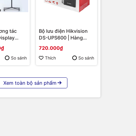
ơng tác
Bộ lưu điện Hikvision
in ấn.
Display
DS-UPS600 | Hàng
ễ dàng in
S-
chính hãng
ay in trực
0₫
720.000₫
 86 | Cấu
p | Hàng
So sánh
Thích
So sánh
g/phút
n. Chất
Xem toàn bộ sản phẩm
g sản