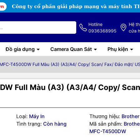
Hotline
Hệ t
0936368995
cửa 
Đồ gia dụng
Camera Quan Sát
Phụ kiện
 MFC-T4500DW Full Màu (A3) (A3/A4/ Copy/ Scan/ Fax/ Đảo mặt/ US
W Full Màu (A3) (A3/A4/ Copy/ Scan/
Loại:
Máy In
Thương hiệu:
Brother
Tình trạng:
Còn hàng
Mã sản phẩm:
Brothe
MFC-T4500DW