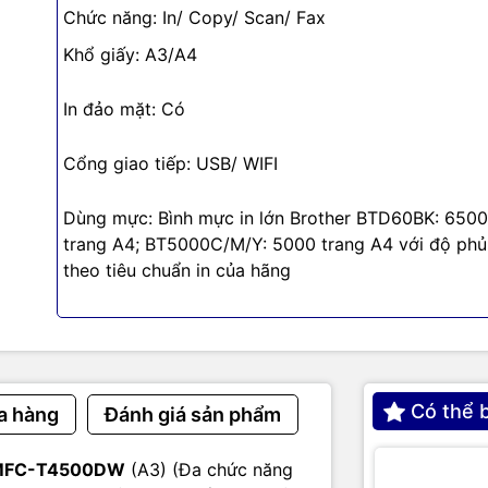
Chức năng: In/ Copy/ Scan/ Fax
Khổ giấy: A3/A4
In đảo mặt: Có
Cổng giao tiếp: USB/ WIFI
Dùng mực: Bình mực in lớn Brother BTD60BK: 650
trang A4; BT5000C/M/Y: 5000 trang A4 với độ ph
theo tiêu chuẩn in của hãng
Có thể 
a hàng
Đánh giá sản phẩm
g đa dạng
y có khả năng đáp ứng nhiều kiểu nhu cầu in ấn khác nhau.
photo màu thậm chí là scan màu, Brother MFC-T4500DW đ
g MFC-T4500DW
(A3) (Đa chức năng