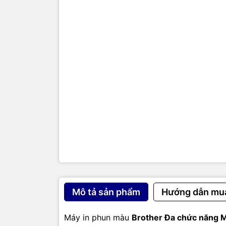
Mô tả sản phẩm
Hướng dẫn mu
Chức năn
Cỗ máy nà
fax màu, 
Máy in phun màu
Brother Đa chức năn