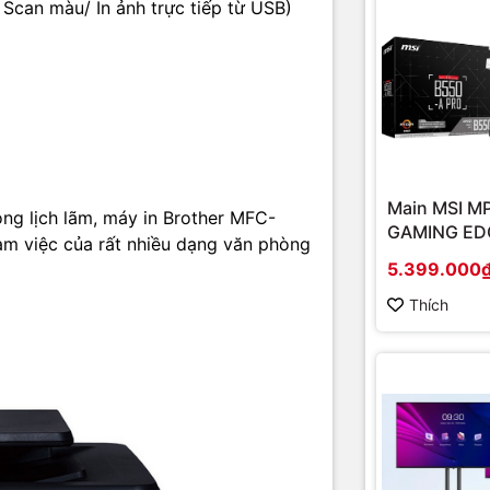
ý cho bạn ngay lập tức.
an màu/ In ảnh trực tiếp từ USB)
Main MSI M
ọng lịch lãm, máy in Brother MFC-
GAMING EDG
m việc của rất nhiều dạng văn phòng
(Chipset A
5.399.000
Socket AM4
onboard)
Thích