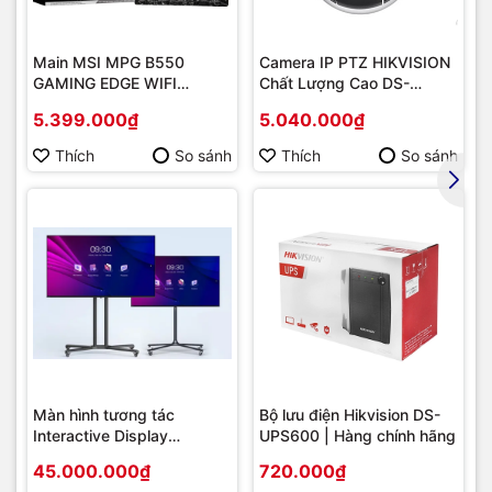
Main MSI MPG B550
Camera IP PTZ HIKVISION
GAMING EDGE WIFI
Chất Lượng Cao DS-
(Chipset AMD B550/
2DE2202-DE3
5.399.000₫
5.040.000₫
Socket AM4/ VGA
onboard)
Thích
So sánh
Thích
So sánh
Màn hình tương tác
Bộ lưu điện Hikvision DS-
Interactive Display
UPS600 | Hàng chính hãng
Hikvision DS-D5B86RB/FL
45.000.000₫
720.000₫
86 | Cấu hình cao cấp |