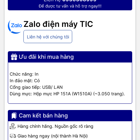
Để được tư vấn và hỗ trợ ngay!!!
Zalo điện máy TIC
Liên hệ với chúng tôi
Ưu đãi khi mua hàng
Chức năng: In
Kết nối dễ dàng, in wifi thuận
In đảo mặt: Có
tiện
Cổng giao tiếp: USB/ LAN
Dùng mực: Hộp mực HP 151A (W1510A) (~3.050 trang).
Với
giải pháp in di động doanh nghiệp
mới nhất của máy in
HP, người dùng có thể in tài liệu, hình ảnh, trang web và email chỉ
qua 1
USB
hoặc các
ứng dụng
đơn giản mà không cần dây nối với
Cam kết bán hàng
các thao tác phức tạp.
Hàng chính hãng. Nguồn gốc rõ ràng
Tận hưởng sự tiện lợi của việc
in ấn trực tiếp và quét trực tiếp từ
Giao hàng ngay (nội thành Hà Nội)
các thiết bị lưu trữ dữ liệu di động USB ở nhiều định dạng PDF,