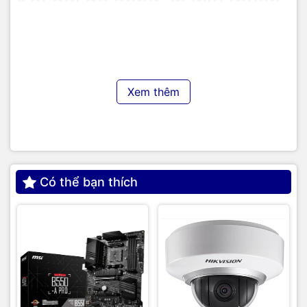
Kết nối dễ dàng, in wifi thuận
tiện
Với
giải pháp in di động doanh nghiệp
mới nhất của máy in
HP, người dùng có thể in tài liệu, hình ảnh, trang web và
email chỉ qua 1
USB
hoặc các
ứng dụng
đơn giản mà không
Xem thêm
cần dây nối với các thao tác phức tạp.
Tận hưởng sự tiện lợi của việc
in ấn trực tiếp và quét trực
tiếp từ các thiết bị lưu trữ dữ liệu di động USB ở nhiều định
dạng PDF, JPEG và TIFF.
TIC.VN
– Nhà phân phối và cung cấp giải pháp công nghệ
Có thể bạn thích
uy tín tại Việt Nam. Chúng tôi chuyên cung cấp đa dạng sản
phẩm:
Laptop
,
Máy tính PC
,
Máy chủ - Server
,
Thiết bị
mạng
,
Camera giám sát
,
Tổng đài
,
Màn hình tương tác
,
Linh
kiện máy tính
,
Điện máy
như tivi, tủ lạnh, máy giặt, máy hút
ẩm... cùng nhiều thiết bị công nghệ khác.
TIC.VN
cam kết
mang đến
sản phẩm chính hãng, giá tốt, dịch vụ chuyên
nghiệp
, đáp ứng tối đa nhu cầu của doanh nghiệp cũng như
gia đình và cá nhân.