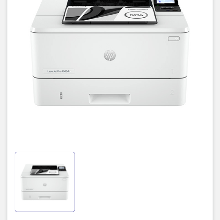
Nhỏ gọn nhưng là trợ thủ đắc lực
với mọi văn phòng
HP LaserJet Pro 4003dn (2Z609A) là dòng
máy in
nhỏ gọn có