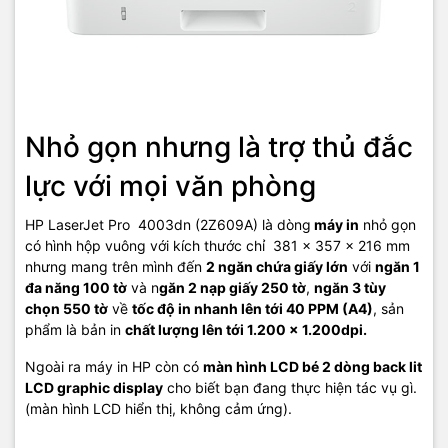
Nhỏ gọn nhưng là trợ thủ đắc
lực với mọi văn phòng
HP LaserJet Pro 4003dn (2Z609A) là dòng
máy in
nhỏ gọn
có hình hộp vuông với kích thước chỉ 381 x 357 x 216 mm
nhưng mang trên mình đến
2 ngăn chứa giấy lớn
với
ngăn 1
đa năng 100 tờ
và n
găn 2 nạp giấy 250 tờ
,
ngăn 3 tùy
chọn 550 tờ
về
tốc độ in nhanh lên tới 40 PPM (A4)
, sản
phẩm là bản in
chất lượng lên tới 1.200 x 1.200dpi.
Ngoài ra máy in HP còn có
màn hình LCD bé 2 dòng back lit
LCD graphic display
cho biết bạn đang thực hiện tác vụ gì.
(màn hình LCD hiển thị, không cảm ứng).