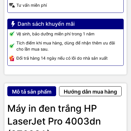
Tư vấn miễn phí
JPEG và TIFF.
TIC.VN
– Nhà phân phối và cung cấp giải pháp công nghệ uy tín
tại Việt Nam. Chúng tôi chuyên cung cấp đa dạng sản phẩm:
Danh sách khuyến mãi
Laptop
,
Máy tính PC
,
Máy chủ - Server
,
Thiết bị mạng
,
Camera
Vệ sinh, bảo dưỡng miễn phí trong 1 năm
giám sát
,
Tổng đài
,
Màn hình tương tác
,
Linh kiện máy tính
,
Điện
máy
như tivi, tủ lạnh, máy giặt, máy hút ẩm... cùng nhiều thiết bị
Tích điểm khi mua hàng, dùng để nhận thêm ưu đãi
công nghệ khác.
TIC.VN
cam kết mang đến
sản phẩm chính
cho lần mua sau.
hãng, giá tốt, dịch vụ chuyên nghiệp
, đáp ứng tối đa nhu cầu của
Đổi trả hàng 14 ngày nếu có lỗi do nhà sản xuất
doanh nghiệp cũng như gia đình và cá nhân.
Mô tả sản phẩm
Hướng dẫn mua hàng
Máy in đen trắng HP
LaserJet Pro 4003dn