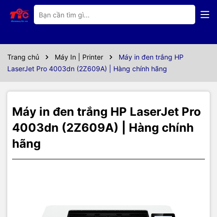
Thông số kỹ thuật
Máy in đen trắng HP
LaserJet Pro 4003dn
Trang chủ
Máy In | Printer
Máy in đen trắng HP
LaserJet Pro 4003dn (2Z609A) | Hàng chính hãng
(2Z609A)
Sở hữu kho tính năng đa dạng cùng mức giá phải chăng, HP
Máy in đen trắng HP LaserJet Pro
LaserJet Pro 4003dn (2Z609A) sẽ phù hợp với bất kỳ không gian
làm việc nào với kích thước nhỏ gọn, tốc độ in nhanh và ít phải bảo
4003dn (2Z609A) | Hàng chính
dưỡng.
hãng