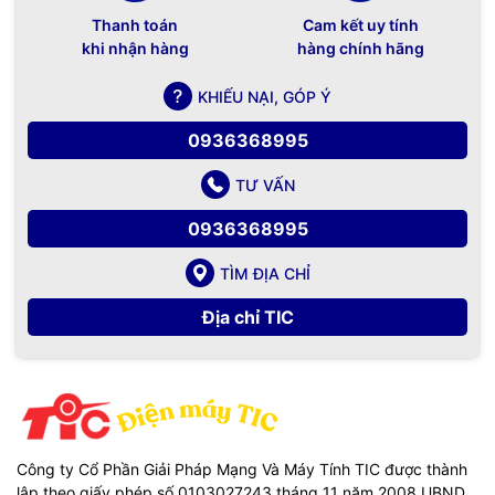
Thanh toán
Cam kết uy tính
khi nhận hàng
hàng chính hãng
KHIẾU NẠI, GÓP Ý
0936368995
TƯ VẤN
0936368995
TÌM ĐỊA CHỈ
Địa chỉ TIC
Công ty Cổ Phần Giải Pháp Mạng Và Máy Tính TIC được thành
lập theo giấy phép số 0103027243 tháng 11 năm 2008 UBND