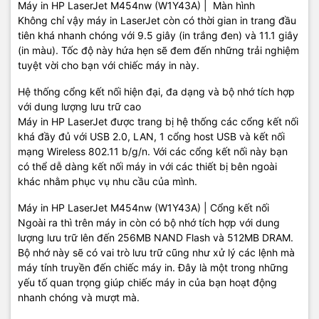
Máy in HP LaserJet M454nw (W1Y43A) | Màn hình
Không chỉ vậy máy in LaserJet còn có thời gian in trang đầu
tiên khá nhanh chóng với 9.5 giây (in trắng đen) và 11.1 giây
(in màu). Tốc độ này hứa hẹn sẽ đem đến những trải nghiệm
tuyệt vời cho bạn với chiếc máy in này.
Hệ thống cổng kết nối hiện đại, đa dạng và bộ nhớ tích hợp
với dung lượng lưu trữ cao
Máy in HP LaserJet được trang bị hệ thống các cổng kết nối
khá đầy đủ với USB 2.0, LAN, 1 cổng host USB và kết nối
mạng Wireless 802.11 b/g/n. Với các cổng kết nối này bạn
có thể dễ dàng kết nối máy in với các thiết bị bên ngoài
khác nhằm phục vụ nhu cầu của mình.
Máy in HP LaserJet M454nw (W1Y43A) | Cổng kết nối
Ngoài ra thì trên máy in còn có bộ nhớ tích hợp với dung
lượng lưu trữ lên đến 256MB NAND Flash và 512MB DRAM.
Bộ nhớ này sẽ có vai trò lưu trữ cũng như xử lý các lệnh mà
máy tính truyền đến chiếc máy in. Đây là một trong những
yếu tố quan trọng giúp chiếc máy in của bạn hoạt động
nhanh chóng và mượt mà.