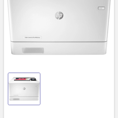
Máy in HP LaserJet M454nw (W1Y43A) | Tốc độ in
Công nghệ in 2 mặt hiện đại và phù hợp với nhiều loại khổ giấy in
khác nhau
Máy in HP LaserJet W1Y43A sở hữu công nghệ in 2 mặt hiện đại.
Với công nghệ in 2 mặt này bạn có thể tiết kiệm được chi phí tiền
giấy in cũng như tiết kiệm thời gian một cách đáng kể.
Máy in HP LaserJet M454nw (W1Y43A) | Đa dạng khổ giấy in
Bên cạnh đó thì chiếc máy in này còn phù hợp với nhiều loại khổ
giấy in khác nhau như: A4, A5, A6, B5 (JIS), B6 (JIS), 16K (195 x
270 mm, 184 x 260 mm, 197 x 273 mm), 10 x 15 cm, Oficio (216 x
340 mm), postcards (JIS single, JIS double), envelopes (DL, C5,
B5) đem đến sự linh hoạt trong quá trình sử dụng của bạn.
Màn hình hiển thị in hiện đại cùng thời gian in trang đầu tiên nhanh
chóng
Máy in HP M454nw được trang bị chiếc màn hình hiển thị in 2-line
backlit LCD graphic display hiện đại. Với màn hình này bạn có thể
dễ dàng quản lý cũng như thực hiện thao tác in nhanh chóng, tiện
lợi hơn bao giờ hết.
Máy in HP LaserJet M454nw (W1Y43A) | Màn hình