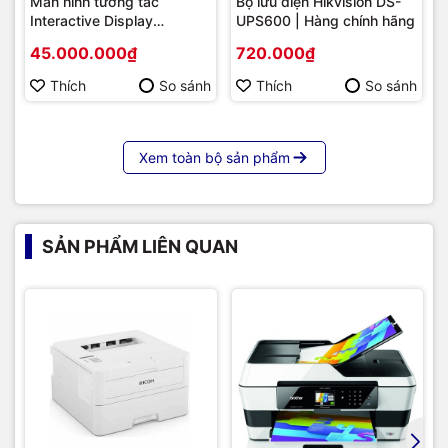
Màn hình tương tác
Bộ lưu điện Hikvision DS-
Interactive Display
UPS600 | Hàng chính hãng
Hikvision DS-D5B86RB/FL
45.000.000₫
720.000₫
86 | Cấu hình cao cấp |
Hàng chính hãng
Thích
So sánh
Thích
So sánh
Xem toàn bộ sản phẩm
SẢN PHẨM LIÊN QUAN