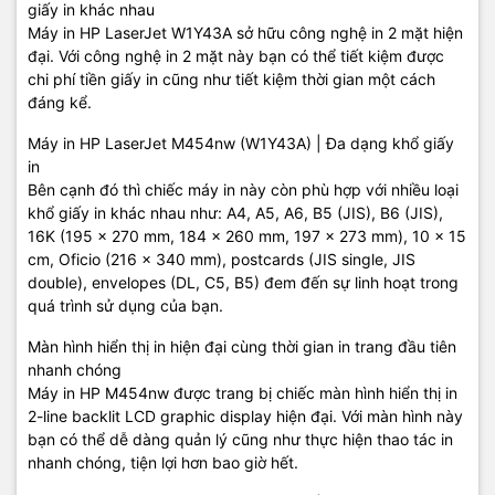
giấy in khác nhau
Máy in HP LaserJet W1Y43A sở hữu công nghệ in 2 mặt hiện
đại. Với công nghệ in 2 mặt này bạn có thể tiết kiệm được
chi phí tiền giấy in cũng như tiết kiệm thời gian một cách
đáng kể.
Máy in HP LaserJet M454nw (W1Y43A) | Đa dạng khổ giấy
in
Bên cạnh đó thì chiếc máy in này còn phù hợp với nhiều loại
khổ giấy in khác nhau như: A4, A5, A6, B5 (JIS), B6 (JIS),
16K (195 x 270 mm, 184 x 260 mm, 197 x 273 mm), 10 x 15
cm, Oficio (216 x 340 mm), postcards (JIS single, JIS
double), envelopes (DL, C5, B5) đem đến sự linh hoạt trong
quá trình sử dụng của bạn.
Màn hình hiển thị in hiện đại cùng thời gian in trang đầu tiên
nhanh chóng
Máy in HP M454nw được trang bị chiếc màn hình hiển thị in
2-line backlit LCD graphic display hiện đại. Với màn hình này
bạn có thể dễ dàng quản lý cũng như thực hiện thao tác in
nhanh chóng, tiện lợi hơn bao giờ hết.