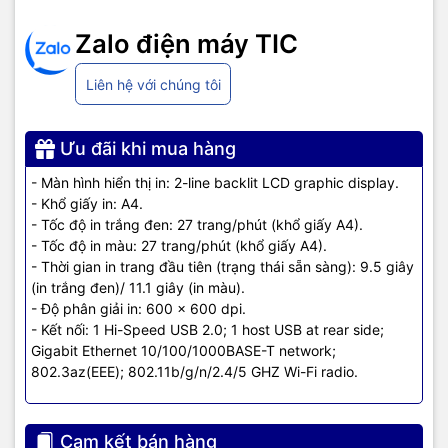
bởi được hỗ trợ hệ điều hành đa dạng như: Windows 11, 10, 8, 7,
Windows Vista, macOS 10.12 Sierra, macOS 10.13 High Sierra,
Zalo điện máy TIC
macOS 10.14 Mojave, macOS 10.15 Catalina.
Liên hệ với chúng tôi
Máy in HP LaserJet M454nw (W1Y43A) | Đa dạng hệ điều hành
Bên cạnh đó, máy in này còn sở hữu catridge mực cao cấp với 4
hộp mực (1 black, 1 cyan, 1 magenta, 1 yellow). 4 hộp mực này
Ưu đãi khi mua hàng
không chỉ giúp bạn in trắng đen mà còn giúp bạn in màu một cách
rõ nét và chân thực hơn bao giờ hết.
- Màn hình hiển thị in: 2-line backlit LCD graphic display.
- Khổ giấy in: A4.
TIC.VN
– Nhà phân phối và cung cấp giải pháp công nghệ uy tín
- Tốc độ in trắng đen: 27 trang/phút (khổ giấy A4).
tại Việt Nam. Chúng tôi chuyên cung cấp đa dạng sản phẩm:
- Tốc độ in màu: 27 trang/phút (khổ giấy A4).
Laptop
,
Máy tính PC
,
Máy chủ - Server
,
Thiết bị mạng
,
Camera
- Thời gian in trang đầu tiên (trạng thái sẵn sàng): 9.5 giây
giám sát
,
Tổng đài
,
Màn hình tương tác
,
Linh kiện máy tính
,
Điện
(in trắng đen)/ 11.1 giây (in màu).
máy
như tivi, tủ lạnh, máy giặt, máy hút ẩm... cùng nhiều thiết bị
- Độ phân giải in: 600 x 600 dpi.
công nghệ khác.
TIC.VN
cam kết mang đến
sản phẩm chính
- Kết nối: 1 Hi-Speed USB 2.0; 1 host USB at rear side;
hãng, giá tốt, dịch vụ chuyên nghiệp
, đáp ứng tối đa nhu cầu của
Gigabit Ethernet 10/100/1000BASE-T network;
doanh nghiệp cũng như gia đình và cá nhân.
802.3az(EEE); 802.11b/g/n/2.4/5 GHZ Wi-Fi radio.
Cam kết bán hàng