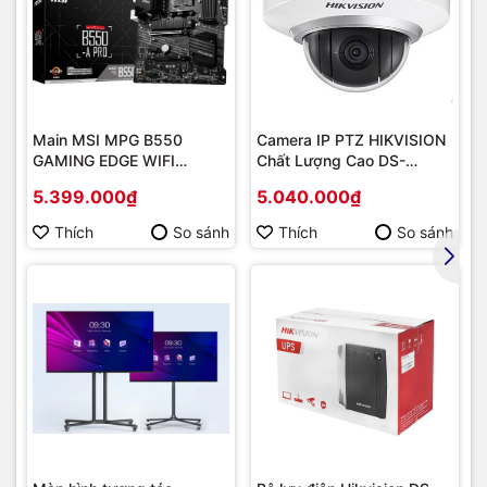
Main MSI MPG B550
Camera IP PTZ HIKVISION
GAMING EDGE WIFI
Chất Lượng Cao DS-
(Chipset AMD B550/
2DE2202-DE3
5.399.000₫
5.040.000₫
Socket AM4/ VGA
onboard)
Thích
So sánh
Thích
So sánh