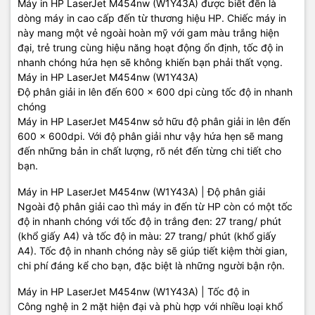
Máy in HP LaserJet M454nw (W1Y43A) được biết đến là
dòng máy in cao cấp đến từ thương hiệu HP. Chiếc máy in
này mang một vẻ ngoài hoàn mỹ với gam màu trắng hiện
đại, trẻ trung cùng hiệu năng hoạt động ổn định, tốc độ in
nhanh chóng hứa hẹn sẽ không khiến bạn phải thất vọng.
Máy in HP LaserJet M454nw (W1Y43A)
Độ phân giải in lên đến 600 x 600 dpi cùng tốc độ in nhanh
chóng
Máy in HP LaserJet M454nw sở hữu độ phân giải in lên đến
600 x 600dpi. Với độ phân giải như vậy hứa hẹn sẽ mang
đến những bản in chất lượng, rõ nét đến từng chi tiết cho
bạn.
Máy in HP LaserJet M454nw (W1Y43A) | Độ phân giải
Ngoài độ phân giải cao thì máy in đến từ HP còn có một tốc
độ in nhanh chóng với tốc độ in trắng đen: 27 trang/ phút
(khổ giấy A4) và tốc độ in màu: 27 trang/ phút (khổ giấy
A4). Tốc độ in nhanh chóng này sẽ giúp tiết kiệm thời gian,
chi phí đáng kể cho bạn, đặc biệt là những người bận rộn.
Máy in HP LaserJet M454nw (W1Y43A) | Tốc độ in
Công nghệ in 2 mặt hiện đại và phù hợp với nhiều loại khổ