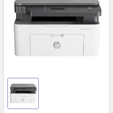
Thiết kế hiện đại, nhỏ gọn tiện lợi
HP 135W - 4ZB83A
có kiểu dáng hiện đại, đồng thời thiết kế rất
nhỏ gọn, để có thể đặt gọn gàng ở bất cứ đâu trong văn phòng,
góc làm việc của bạn. Thể hiện hiệu năng tốt nhất nhưng vẫn gọn