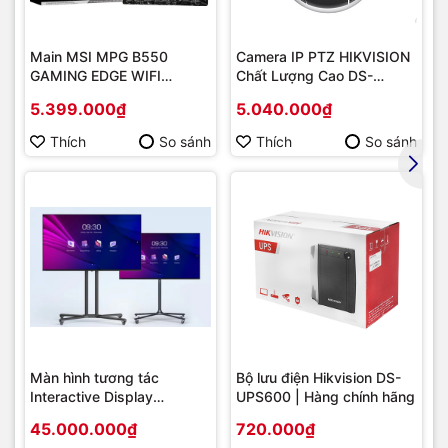
Main MSI MPG B550
Camera IP PTZ HIKVISION
GAMING EDGE WIFI
Chất Lượng Cao DS-
(Chipset AMD B550/
2DE2202-DE3
5.399.000₫
5.040.000₫
Socket AM4/ VGA
onboard)
Thích
So sánh
Thích
So sánh
Chất lượng in sắc nét, hoạt
động ổn định
HP 135W - 4ZB83A
với chất lượng in laser danh tiếng từ HP,
cho bạn khả năng in ổn định và sắc nét. Những trang giấy in
đều đặn, màu đen đậm, văn bản và đồ họa sắc nét, giúp
bạn hoàn toàn yên tâm về quá trình in ấn trong công việc.
Màn hình tương tác
Bộ lưu điện Hikvision DS-
Interactive Display
UPS600 | Hàng chính hãng
Hikvision DS-D5B86RB/FL
45.000.000₫
720.000₫
86 | Cấu hình cao cấp |