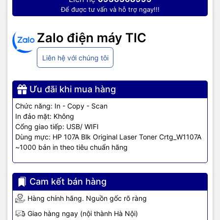
Để được tư vấn và hỗ trợ ngay!!!
Hoạt động đa chức năng, tối ưu
Zalo điện máy TIC
cho công việc
Liên hệ với chúng tôi
Không chỉ in đơn thuần,
HP 135W - 4ZB83A
còn có khả năng sao
chép và scan văn bản hiệu quả. Nhờ vậy công việc của bạn sẽ
diễn ra linh hoạt và trôi chảy hơn.
Ưu đãi khi mua hàng
Tốc độ in nhanh chóng
Chức năng: In - Copy - Scan
In đảo mặt: Không
Cổng giao tiếp: USB/ WIFI
Dù nhỏ gọn nhưng
HP LaserJet Pro M135w
vẫn có tốc độ in đáng
Dùng mực: HP 107A Blk Original Laser Toner Crtg_W1107A
nể với 20 trang A4 trên phút và khối lượng in hàng tháng khoảng
~1000 bản in theo tiêu chuẩn hãng
2.000 trang, đáp ứng nhu cầu từ 1 -5 người in.
Máy in HP LaserJet
Pro M135w
là lựa chọn kinh tế tối ưu cho doanh nghiệp nhỏ với giá
thành rẻ và chất lượng tuyệt vời.
Cam kết bán hàng
Hàng chính hãng. Nguồn gốc rõ ràng
Giao hàng ngay (nội thành Hà Nội)