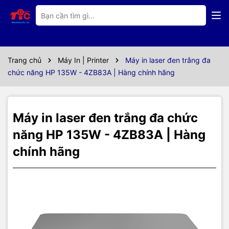
Thông số kỹ thuật
Máy in laser đen trắng đa
chức năng HP 135W -
Trang chủ
Máy In | Printer
Máy in laser đen trắng đa
chức năng HP 135W - 4ZB83A | Hàng chính hãng
4ZB83A
Máy in laser đen trắng đa chức năng HP 135W - 4ZB83A
có kiểu
Máy in laser đen trắng đa chức
dáng hiện đại, tính bảo mật cao và khả năng in đa chức năng với
việc in, scan, photocopy chất lượng cao, thích hợp cho văn phòng
năng HP 135W - 4ZB83A | Hàng
của bạn.
HP 135W - 4ZB83A
có được khả năng in hiệu suất cao
chính hãng
của máy in đa chức năng với mức giá phải chăng.