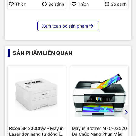
Hàng chính hãng
Thích
So sánh
Thích
So sánh
Xem toàn bộ sản phẩm
SẢN PHẨM LIÊN QUAN
Dễ dàng in và scan bằng
smartphone
Ricoh SP 230DNw - Máy in
Máy in Brother MFC-J3520
Laser đơn năng tự động in
Đa Chức Năng Phun Màu
Nhờ kết nối không dây, bạn có thể dễ dàng chia sẻ tài