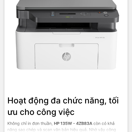
hãng, giá tốt, dịch vụ chuyên nghiệp
, đáp ứng tối đa nhu cầu của
doanh nghiệp cũng như gia đình và cá nhân.
Hoạt động đa chức năng, tối
ưu cho công việc
Không chỉ in đơn thuần,
HP 135W - 4ZB83A
còn có khả
năng sao chép và scan văn bản hiệu quả. Nhờ vậy công