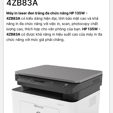
4ZB83A
HP 135W - 4ZB83A
với chất lượng in laser danh tiếng từ HP, cho
bạn khả năng in ổn định và sắc nét. Những trang giấy in đều đặn,
Máy in laser đen trắng đa chức năng HP 135W -
màu đen đậm, văn bản và đồ họa sắc nét, giúp bạn hoàn toàn yên
4ZB83A
có kiểu dáng hiện đại, tính bảo mật cao và khả
tâm về quá trình in ấn trong công việc.
năng in đa chức năng với việc in, scan, photocopy chất
lượng cao, thích hợp cho văn phòng của bạn.
HP 135W -
4ZB83A
có được khả năng in hiệu suất cao của máy in đa
chức năng với mức giá phải chăng.