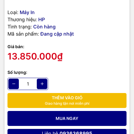
Loại:
Máy In
Thương hiệu:
HP
Tình trạng:
Còn hàng
Mã sản phẩm:
Đang cập nhật
Giá bán:
13.850.000₫
Số lượng:
THÊM VÀO GIỎ
Giao hàng tận nơi miễn phí
MUA NGAY
Liên hệ
0936368995