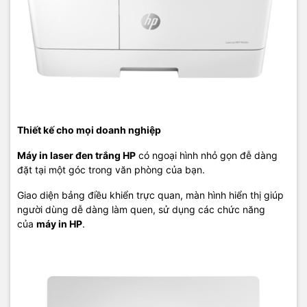
- Chức năng in/scan qua mạng Lan.
- Chức năng sao chụp thẻ Card ID
- Khả năng phóng to thu nhỏ: 25% - 400%.
- Sao chụp liên tục: 999 tờ.
- Cổng kết nối: USB 2.0 High Speed, 10 Base-T/100 Base-TX.
Thiết kế cho mọi doanh nghiệp
-Sử dụng hộp mực in chính hãng HP đi kèm máy cho năng suất
Máy in laser đen trắng HP
có ngoại hình nhỏ gọn đễ dàng
4000 trang với
độ phủ 5%
theo tiêu chuẩn in của hãng.
đặt tại một góc trong văn phòng của bạn.
TIC.VN
– Nhà phân phối và cung cấp giải pháp công nghệ uy tín
Giao diện bảng điều khiển trực quan, màn hình hiển thị giúp
tại Việt Nam. Chúng tôi chuyên cung cấp đa dạng sản phẩm:
người dùng dễ dàng làm quen, sử dụng các chức năng
Laptop
,
Máy tính PC
,
Máy chủ - Server
,
Thiết bị mạng
,
Camera
của
máy in HP
.
giám sát
,
Tổng đài
,
Màn hình tương tác
,
Linh kiện máy tính
,
Điện
máy
như tivi, tủ lạnh, máy giặt, máy hút ẩm... cùng nhiều thiết bị
công nghệ khác.
TIC.VN
cam kết mang đến
sản phẩm chính
hãng, giá tốt, dịch vụ chuyên nghiệp
, đáp ứng tối đa nhu cầu của
doanh nghiệp cũng như gia đình và cá nhân.