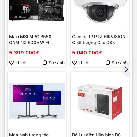
Main MSI MPG B550
Camera IP PTZ HIKVISION
GAMING EDGE WIFI
Chất Lượng Cao DS-
(Chipset AMD B550/
2DE2202-DE3
5.399.000₫
5.040.000₫
Socket AM4/ VGA
onboard)
Thích
So sánh
Thích
So sánh
- Màn hình LCD 4 dòng.
- Chức năng: Sao chụp(copy) - In (Print) - Quét màu(Scan).
- Tốc độ: 24 trang / phút khổ A4.
Màn hình tương tác
Bộ lưu điện Hikvision DS-