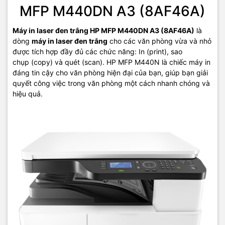
MFP M440DN A3 (8AF46A)
- Màn hình LCD 4 dòng.
Máy in laser đen trắng HP MFP M440DN A3 (8AF46A)
là
- Chức năng: Sao chụp(copy) - In (Print) - Quét màu(Scan).
dòng
máy in laser đen trắng
cho các văn phòng vừa và nhỏ
được tích hợp đầy đủ các chức năng: In (print), sao
- Tốc độ: 24 trang / phút khổ A4.
chụp (copy) và quét (scan). HP MFP M440N là chiếc máy in
đáng tin cậy cho văn phòng hiện đại của bạn, giúp bạn giải
- Độ phân giải: 600 dpi x 600 dpi, 1200 dpi x 1200 dpi.
quyết công việc trong văn phòng một cách nhanh chóng và
- Bộ nhớ tiêu chuẩn: 256MB.
hiệu quả.
- Bộ xử lý CPU 600Mhz.
- Khổ giấy tối đa: A3.
- Ngôn ngữ in: PS, PLC6.
- In trang đầu tiên (ở chế độ sẵn sàng): 7.7 giây.
- In trang đầu tiên (ở chế độ ngủ): 21.6 giây.
- Khay giấy số 1 khay tay: 100 tờ.
- Khay giấy số 2 khay tự động: 01 x 250 tờ.