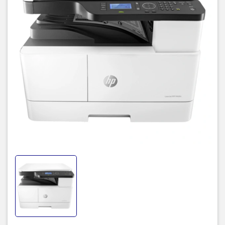
Thiết kế cho mọi doanh nghiệp
Máy in laser đen trắng HP
có ngoại hình nhỏ gọn đễ dàng đặt tại
một góc trong văn phòng của bạn.
Giao diện bảng điều khiển trực quan, màn hình hiển thị giúp người
dùng dễ dàng làm quen, sử dụng các chức năng của
máy in HP
.