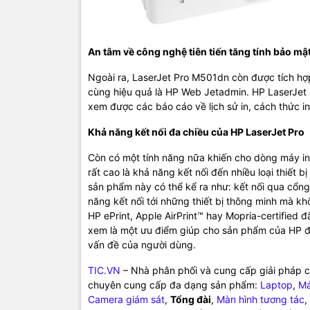
An tâm về công nghệ tiên tiến tăng tính bảo mậ
Ngoài ra, LaserJet Pro M501dn còn được tích hợp
cùng hiệu quả là HP Web Jetadmin. HP LaserJe
xem được các báo cáo về lịch sử in, cách thức in 
Khả năng kết nối đa chiều của HP LaserJet Pro
Còn có một tính năng nữa khiến cho dòng máy i
rất cao là khả năng kết nối đến nhiều loại thiết 
sản phẩm này có thể kể ra như: kết nối qua cổng 
năng kết nối tới những thiết bị thông minh mà k
HP ePrint, Apple AirPrint™ hay Mopria-certified
xem là một ưu điểm giúp cho sản phẩm của HP đ
vấn đề của người dùng.
TIC.VN
– Nhà phân phối và cung cấp giải pháp cô
chuyên cung cấp đa dạng sản phẩm:
Laptop
,
Má
Camera giám sát
,
Tổng đài
,
Màn hình tương tác
,