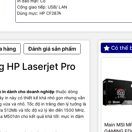
In đảo mặt: Có
Cổng giao tiếp: USB/ LAN
Dùng mực: HP CF287A
Có thể 
a hàng
Đánh giá sản phẩm
ng HP Laserjet Pro
ông nghệ tiên tiến tăng tính bảo mật của HP LaserJet
 in dành cho doanh nghiệp
thuộc dòng
aserJet Pro M501dn còn được tích hợp một tính năng giúp quản lý cô
áy in này có thiết kế khá nhỏ gọn nhưng vẫn
ệu quả là HP Web Jetadmin. HP LaserJet Pro M501dncòn cho phép 
 vừa và nhỏ. Tốc độ in trắng đen lý tưởng là
được các báo cáo về lịch sử in, cách thức in và các lệnh in đến từ IP
 đa 512Mb và tốc độ xử lý lên đến 1500 MHz.
của M501dn cho kết quả khá tốt: mực in đậm
ết nối đa chiều của HP LaserJet Pro
Main MSI M
 tính năng nữa khiến cho dòng máy in mới của HP được giới chuyên
GAMING EDG