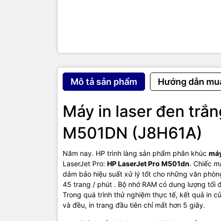
Mô tả sản phẩm
Hướng dẫn mu
Máy in laser đen trắ
M501DN (J8H61A)
An tâm về c
Năm nay. HP trình làng sản phẩm phân khúc
máy
Ngoài ra, L
LaserJet Pro:
HP LaserJet Pro M501dn
. Chiếc m
vô cùng hi
dảm bảo hiệu suất xử lý tốt cho những văn phòng
có thể xem 
45 trang / phút . Bộ nhớ RAM có dung lượng tối
Trong quá trình thử nghiệm thực tế, kết quả in 
Khả năng k
và đều, in trang đầu tiên chỉ mất hơn 5 giây.
Còn có một