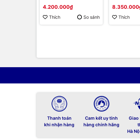
tự động in 2 mặt
Phun Màu
4.200.000₫
8.350.000
Thích
So sánh
Thích
Thanh toán
Cam kết uy tính
Giao
khi nhận hàng
hàng chính hãng
t
Hà Nộ