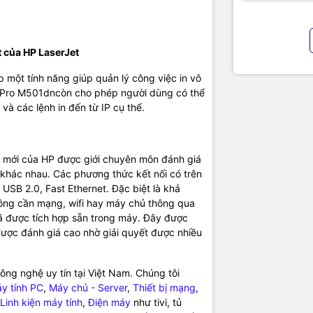
t của HP LaserJet
 một tính năng giúp quản lý công việc in vô
t Pro M501dncòn cho phép người dùng có thể
và các lệnh in đến từ IP cụ thể.
n mới của HP được giới chuyên môn đánh giá
bị khác nhau. Các phương thức kết nối có trên
USB 2.0, Fast Ethernet. Đặc biệt là khả
hông cần mạng, wifi hay máy chủ thông qua
 đã được tích hợp sẵn trong máy. Đây được
ược đánh giá cao nhờ giải quyết được nhiều
ng nghệ uy tín tại Việt Nam. Chúng tôi
y tính PC
,
Máy chủ - Server
,
Thiết bị mạng
,
Linh kiện máy tính
,
Điện máy
như tivi, tủ