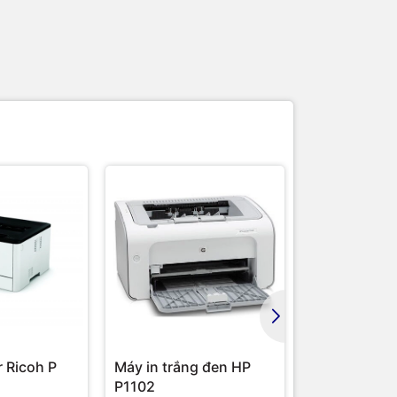
r Ricoh P
Máy in trắng đen HP
Máy in đa c
P1102
Fuji Xerox D