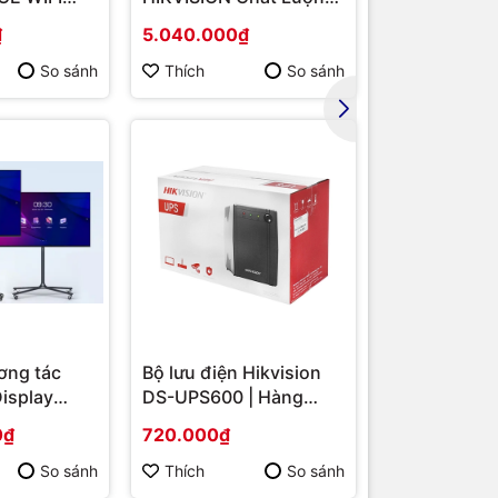
ức kết nối
MD B550/
Cao DS-2DE2202-DE3
Hàng chính 
₫
5.040.000₫
1.567.000₫
. Đặc biệt
/ VGA
 máy chủ
So sánh
Thích
So sánh
Thích
 trong máy.
 giải
húng tôi
iết bị
 máy
như
cam kết
đa nhu cầu
ơng tác
Bộ lưu điện Hikvision
Display
DS-UPS600 | Hàng
S-
chính hãng
0₫
720.000₫
 86 | Cấu
p | Hàng
So sánh
Thích
So sánh