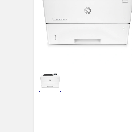
M501
Năm nay. H
LaserJet P
vẫn dảm bảo
tưởng là 45
1500 MHz. T
mực in đậm 
Ngoại hình
Máy in
được
hộp mực HO 
cao, thời g