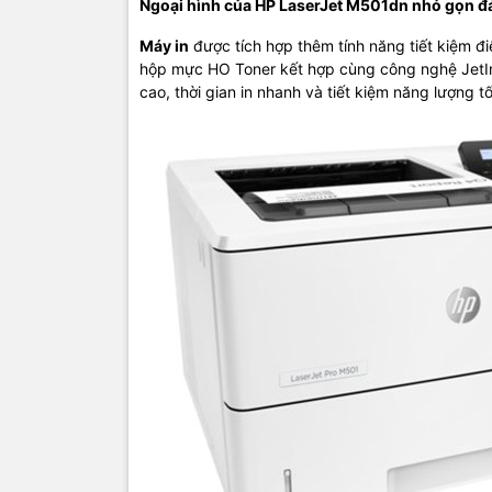
Ngoại hình của HP LaserJet M501dn nhỏ gọn đ
giá rất cao
có trên sản
Máy in
được tích hợp thêm tính năng tiết kiệm đi
là khả năng
hộp mực HO Toner kết hợp cùng công nghệ JetInte
thông qua H
cao, thời gian in nhanh và tiết kiệm năng lượng tố
Đây được x
quyết được
TIC.VN
– Nh
chuyên cun
mạng
,
Came
tivi, tủ lạ
mang đến
của doanh 