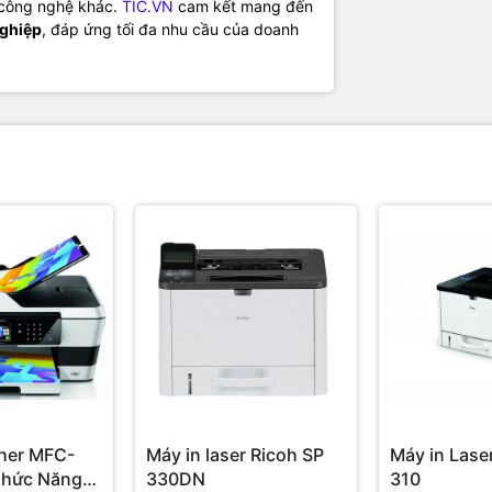
ị công nghệ khác.
TIC.VN
cam kết mang đến
nghiệp
, đáp ứng tối đa nhu cầu của doanh
ther MFC-
Máy in laser Ricoh SP
Máy in Lase
Chức Năng
330DN
310