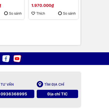
P265 DW
₫
1.970.000₫
3.420.000₫
So sánh
Thích
So sánh
Thích
TƯ VẤN
TÌM ĐỊA CHỈ
0936368995
Địa chỉ TIC