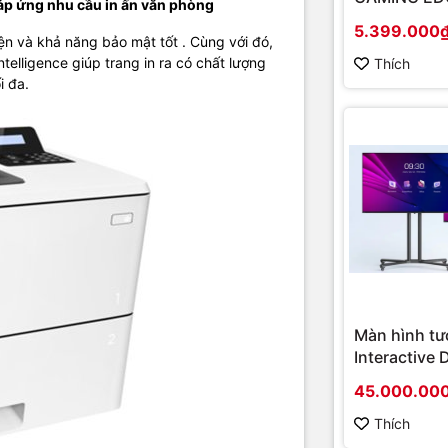
áp ứng nhu cầu in ấn văn phòng
 là khả năng kết nối đến nhiều loại thiết bị khác nhau. Các phương th
(Chipset A
5.399.000
 phẩm này có thể kể ra như: kết nối qua cổng USB 2.0, Fast Ethernet
Socket AM4
ện và khả năng bảo mật tốt . Cùng với đó,
 kết nối tới những thiết bị thông minh mà không cần mạng, wifi hay
onboard)
lligence giúp trang in ra có chất lượng
Thích
P ePrint, Apple AirPrint™ hay Mopria-certified đã được tích hợp sẵn
i đa.
em là một ưu điểm giúp cho sản phẩm của HP được đánh giá cao nhờ
 nhiều vấn đề của người dùng.
à phân phối và cung cấp giải pháp công nghệ uy tín tại Việt Nam. C
g cấp đa dạng sản phẩm:
Laptop
,
Máy tính PC
,
Máy chủ - Server
,
Th
ra giám sát
,
Tổng đài
,
Màn hình tương tác
,
Linh kiện máy tính
,
Điện
nh, máy giặt, máy hút ẩm... cùng nhiều thiết bị công nghệ khác.
TIC.VN
sản phẩm chính hãng, giá tốt, dịch vụ chuyên nghiệp
, đáp ứng tối 
nghiệp cũng như gia đình và cá nhân.
Màn hình tư
Interactive 
Hikvision D
45.000.00
D5B86RB/FL
hình cao cấ
Thích
chính hãng