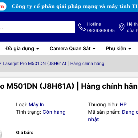
Hotline
Hệ t
0936368995
cửa 
Đồ gia dụng
Camera Quan Sát
Phụ kiện
P Laserjet Pro M501DN (J8H61A) | Hàng chính hãng
Pro M501DN (J8H61A) | Hàng chính hã
Loại:
Máy In
Thương hiệu:
HP
Tình trạng:
Còn hàng
Mã sản phẩm:
Đang 
nhật
g số kỹ thuật
in laser đen trắng HP Laserjet
Giá bán: