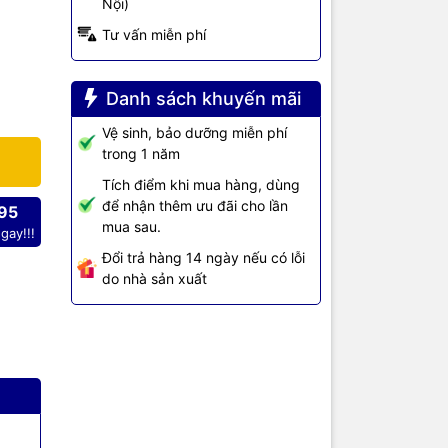
Nội)
Tư vấn miễn phí
uộc dòng
gọn nhưng
Danh sách khuyến mãi
ng đen lý
Vệ sinh, bảo dưỡng miễn phí
 lý lên đến
trong 1 năm
quả khá tốt:
Tích điểm khi mua hàng, dùng
để nhận thêm ưu đãi cho lần
95
ng
mua sau.
gay!!!
ùng với đó,
Đổi trả hàng 14 ngày nếu có lỗi
chất lượng
do nhà sản xuất