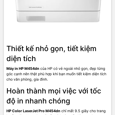
Thiết kế nhỏ gọn, tiết kiệm
diện tích
Máy in HP M454dn
của HP có vẻ ngoài nhỏ gọn, đẹp từng
Kết nối dễ dàng, bảo mật thông
góc cạnh nên thật phù hợp khi bạn muốn tiết kiệm diện tích
tin tối đa
cho văn phòng, gia đình.
Hoàn thành mọi việc với tốc
HP Color LaserJet Pro M454dn (W1Y44A)
có tính bảo mật cao,
ngăn chặn triệt để các mối đe dọa an ninh mạng cũng như có thể
độ in nhanh chóng
bảo vệ máy từ thao tác khởi động đến khi tắt máy. Tính năng này
cung cấp một giải pháp in ấn an toàn trong công việc, nhất là đối
HP Color LaserJet Pro M454dn
chỉ mất 9.5 giây cho trang
với những tài liệu mật. Ngoài ra, dòng máy in này còn có khả năng