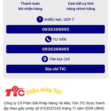
Thanh toán
Cam kết uy tính
khi nhận hàng
hàng chính hãng
KHIẾU NẠI, GÓP Ý
0936368995
TƯ VẤN
0936368995
TÌM ĐỊA CHỈ
TIC.VN
– Nhà phân phối và cung cấp giải pháp công nghệ
uy tín tại Việt Nam. Chúng tôi chuyên cung cấp đa dạng sản
Địa chỉ TIC
phẩm:
Laptop
,
Máy tính PC
,
Máy chủ - Server
,
Thiết bị
mạng
,
Camera giám sát
,
Tổng đài
,
Màn hình tương tác
,
Linh
kiện máy tính
,
Điện máy
như tivi, tủ lạnh, máy giặt, máy hút
ẩm... cùng nhiều thiết bị công nghệ khác.
TIC.VN
cam kết
mang đến
sản phẩm chính hãng, giá tốt, dịch vụ chuyên
nghiệp
, đáp ứng tối đa nhu cầu của doanh nghiệp cũng như
gia đình và cá nhân.
Công ty Cổ Phần Giải Pháp Mạng Và Máy Tính TIC được thành
lập theo giấy phép số 0103027243 tháng 11 năm 2008 UBND