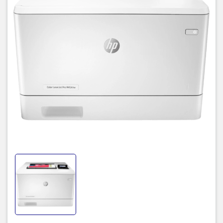
Thiết kế nhỏ gọn, tiết kiệm diện
tích
Máy in HP M454dn
của HP có vẻ ngoài nhỏ gọn, đẹp từng góc
cạnh nên thật phù hợp khi bạn muốn tiết kiệm diện tích cho văn