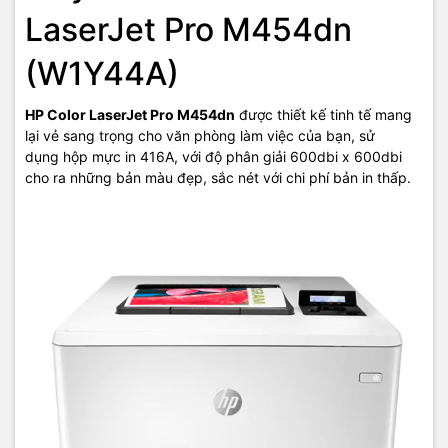
LaserJet Pro M454dn
(W1Y44A)
Chất lượng bản in sắc nét
HP Color LaserJet Pro M454dn
được thiết kế tinh tế mang
lại vẻ sang trọng cho văn phòng làm việc của bạn, sử
dụng hộp mực in 416A, với độ phân giải 600dbi x 600dbi
Độ phân giải màu 600 x 600 dpi giúp tài liệu, hình ảnh được sáng
cho ra những bản màu đẹp, sắc nét với chi phí bản in thấp.
rõ, không bị mờ nhòe. Mang lại bản in đẹp, màu sắc rực rỡ và đồ
họa sắc nét, độ chính xác cao với
máy in HP Laserjet Pro
M454dn
.