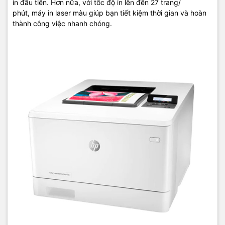
in đầu tiên. Hơn nữa, với tốc độ in lên đến 27 trang/
mở rộng phạm vi in ấn, chia sẻ tài nguyên thông qua kết nối với
phút, máy in laser màu giúp bạn tiết kiệm thời gian và hoàn
Ethernet.
thành công việc nhanh chóng.