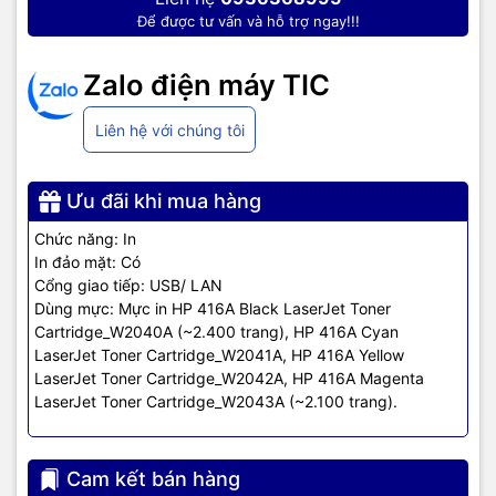
Để được tư vấn và hỗ trợ ngay!!!
Zalo điện máy TIC
Liên hệ với chúng tôi
Ưu đãi khi mua hàng
Chức năng: In
Máy in HP M454DN
trang bị khay nạp giấy tự động: 250 tờ, khay
In đảo mặt: Có
đa năng 50 tờ, khay giấy ra 150 tờ giúp thực hiện công việc liên
Cổng giao tiếp: USB/ LAN
tục, không bị gián đoạn. Công suất in hàng tháng của máy là
Dùng mực: Mực in HP 416A Black LaserJet Toner
50.000 trang, đáp ứng nhu cầu sử dụng của mọi doanh nghiệp.
Cartridge_W2040A (~2.400 trang), HP 416A Cyan
LaserJet Toner Cartridge_W2041A, HP 416A Yellow
In đảo mặt tự động, tiết kiệm
LaserJet Toner Cartridge_W2042A, HP 416A Magenta
LaserJet Toner Cartridge_W2043A (~2.100 trang).
nhiên liệu
Máy in Laser màu HP rất tiện dụng nhờ cơ chế in đảo mặt tự động
Cam kết bán hàng
tích hợp. Bạn có thể tiết kiệm thời gian, tiết kiệm giấy và bảo vệ