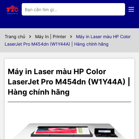
Thông số kỹ thuật
Máy in laser màu HP Color
LaserJet Pro M454dn
Trang chủ
Máy In | Printer
Máy in Laser màu HP Color
LaserJet Pro M454dn (W1Y44A) | Hàng chính hãng
(W1Y44A)
HP Color LaserJet Pro M454dn
được thiết kế tinh tế mang lại vẻ
Máy in Laser màu HP Color
sang trọng cho văn phòng làm việc của bạn, sử dụng hộp mực in
416A, với độ phân giải 600dbi x 600dbi cho ra những bản màu
LaserJet Pro M454dn (W1Y44A) |
đẹp, sắc nét với chi phí bản in thấp.
Hàng chính hãng