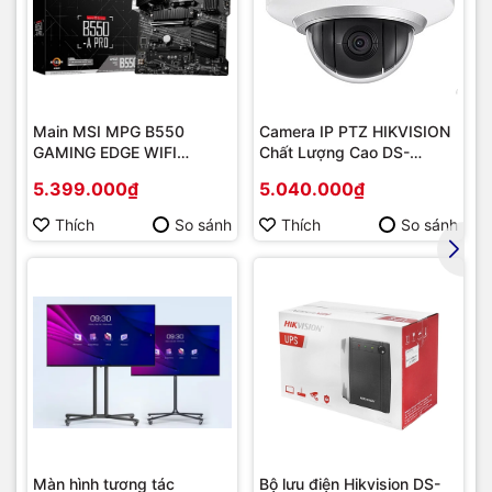
Main MSI MPG B550
Camera IP PTZ HIKVISION
GAMING EDGE WIFI
Chất Lượng Cao DS-
(Chipset AMD B550/
2DE2202-DE3
5.399.000₫
5.040.000₫
Socket AM4/ VGA
onboard)
Thích
So sánh
Thích
So sánh
Chất lượng bản in sắc nét
Độ phân giải màu 600 x 600 dpi giúp tài liệu, hình ảnh được
sáng rõ, không bị mờ nhòe. Mang lại bản in đẹp, màu sắc
Màn hình tương tác
Bộ lưu điện Hikvision DS-