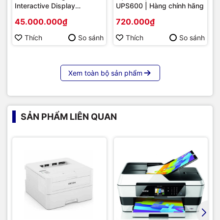
rực rỡ và đồ họa sắc nét, độ chính xác cao với
máy in HP
Interactive Display
UPS600 | Hàng chính hãng
Laserjet Pro M454dn
.
Hikvision DS-D5B86RB/FL
45.000.000₫
720.000₫
86 | Cấu hình cao cấp |
Hàng chính hãng
Thích
So sánh
Thích
So sánh
Xem toàn bộ sản phẩm
SẢN PHẨM LIÊN QUAN