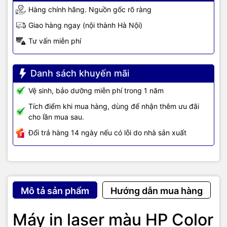
môi trường với những bản in hai mặt tự động.
Hàng chính hãng. Nguồn gốc rõ ràng
Ngoài ra, màn hình 2-line backlit LCD graphic display giúp dễ
Giao hàng ngay (nội thành Hà Nội)
dàng quan sát và điều chỉnh chức năng của máy.
Tư vấn miễn phí
Danh sách khuyến mãi
Vệ sinh, bảo dưỡng miễn phí trong 1 năm
Tích điểm khi mua hàng, dùng để nhận thêm ưu đãi
cho lần mua sau.
Đổi trả hàng 14 ngày nếu có lỗi do nhà sản xuất
Mô tả sản phẩm
Hướng dẫn mua hàng
Máy in laser màu HP Color