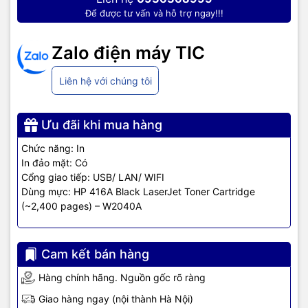
Để được tư vấn và hỗ trợ ngay!!!
Trang bị màn hình cảm ứng. Mực
Zalo điện máy TIC
in đa dạng, dễ kiếm, dễ mua luôn
Liên hệ với chúng tôi
có tại Phúc Anh.
Ưu đãi khi mua hàng
HP LaserJet Pro M454dw trang bị màn hình cảm ứng màu có thể
tùy chỉnh 2,7 inch (6,9cm) dễ thao tác, không lo hỏng nút bấm.
Chức năng: In
In đảo mặt: Có
Mực hộp máy in laser HP 416A Black (W2040A) (~2,400 pages)
Cổng giao tiếp: USB/ LAN/ WIFI
Dùng mực: HP 416A Black LaserJet Toner Cartridge
Mực hộp máy in laser HP 416A Black (W2040A) (~2,100 pages)
(~2,400 pages) – W2040A
HP 416x Black Original LaserJet Toner Cartridge (~7,500 pages) –
HP 416x Cyan Original LaserJet Toner Cartridge (~6,000 pages) –
Cam kết bán hàng
W2041x
Hàng chính hãng. Nguồn gốc rõ ràng
HP 416A Yellow LaserJet Toner Cartridge (~2,100 pages) –
W2042A;
Giao hàng ngay (nội thành Hà Nội)