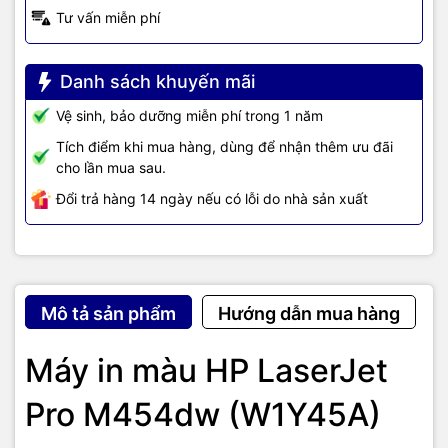
Tư vấn miễn phí
HP 416x Yellow Original LaserJet Toner Cartridge (~6,000 pages)
– W2042x
Danh sách khuyến mãi
HP 416A Magenta LaserJet Toner Cartridge (~2,100 pages) –
W2043A;
Vệ sinh, bảo dưỡng miễn phí trong 1 năm
HP 416x Magenta Original LaserJet Toner Cartridge (~6,000
Tích điểm khi mua hàng, dùng để nhận thêm ưu đãi
pages) W2043x
cho lần mua sau.
Tích hợp nhiều hệ điều hành, in
Đổi trả hàng 14 ngày nếu có lỗi do nhà sản xuất
không dây từ xa với nhiều ứng
dụng. Độ bảo mật cao với tính
Mô tả sản phẩm
Hướng dẫn mua hàng
năng in bằng mã PIN.
Máy in màu HP LaserJet
HP LaserJet Pro M454dw
tương thích với các hệ điều hành:
Windows 11; Windows 10; Windows 8; Windows 8.1; Windows 7;
Windows Client OS; Android; iOS; Mobile OS; macOS 10.12 Sierra;
Pro M454dw (W1Y45A)
macOS 10.13 High Sierra; macOS 10.14 Mojave.