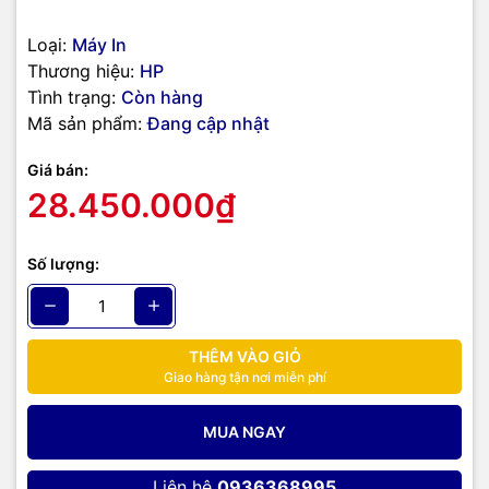
hiệu suất làm việc của bạn.
Loại:
Máy In
Thương hiệu:
HP
Tình trạng:
Còn hàng
Mã sản phẩm:
Đang cập nhật
Giá bán:
28.450.000₫
Số lượng:
THÊM VÀO GIỎ
Giao hàng tận nơi miễn phí
MUA NGAY
Liên hệ
0936368995