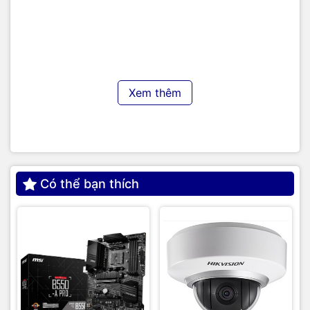
Mực hộp máy in laser HP 416A Black (W2040A) (~2,400
pages)
Mực hộp máy in laser HP 416A Black (W2040A) (~2,100
pages)
Xem thêm
HP 416x Black Original LaserJet Toner Cartridge (~7,500
pages) –
HP 416x Cyan Original LaserJet Toner Cartridge (~6,000
pages) – W2041x
HP 416A Yellow LaserJet Toner Cartridge (~2,100 pages) –
Có thể bạn thích
W2042A;
HP 416x Yellow Original LaserJet Toner Cartridge (~6,000
pages) – W2042x
HP 416A Magenta LaserJet Toner Cartridge (~2,100 pages)
– W2043A;
HP 416x Magenta Original LaserJet Toner Cartridge (~6,000
pages) W2043x