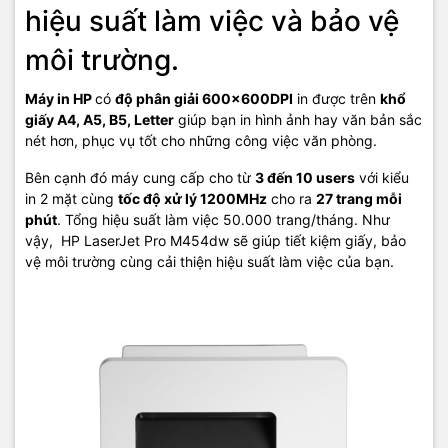
hiệu suất làm việc và bảo vệ
ROAM capable for easy printing
môi trường.
Máy in HP
có
độ phân giải 600x600DPI
in được trên
khổ
giấy A4, A5, B5, Letter
giúp bạn in hình ảnh hay văn bản sắc
nét hơn, phục vụ tốt cho những công việc văn phòng.
Bên cạnh đó máy cung cấp cho từ
3 đến 10 users
với kiểu
in 2 mặt cùng
tốc độ xử lý 1200MHz
cho ra
27 trang mỗi
phút
. Tổng hiệu suất làm việc 50.000 trang/tháng. Như
vậy, HP LaserJet Pro M454dw sẽ giúp tiết kiệm giấy, bảo
vệ môi trường cùng cải thiện hiệu suất làm việc của bạn.