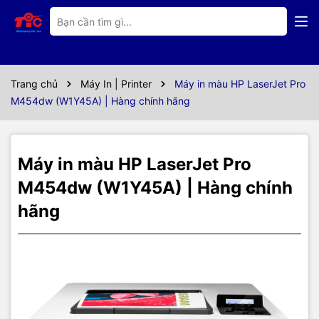
Thông số kỹ thuật
Máy in màu HP LaserJet Pro
M454dw (W1Y45A)
Trang chủ
Máy In | Printer
Máy in màu HP LaserJet Pro
M454dw (W1Y45A) | Hàng chính hãng
Máy in màu HP LaserJet Pro
M454dw (W1Y45A) | Hàng chính
hãng