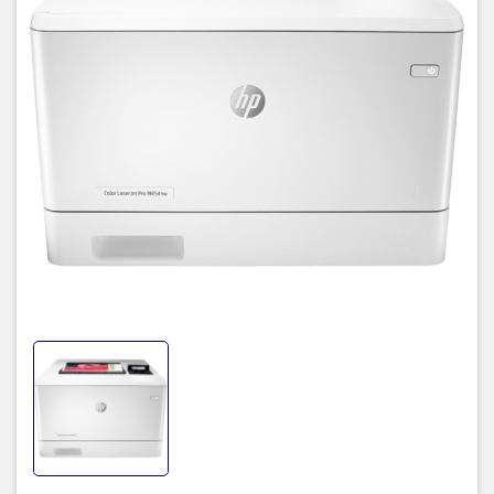
In 2 mặt nhanh, nâng cao hiệu
suất làm việc và bảo vệ môi
trường.
Máy in HP
có
độ phân giải 600x600DPI
in được trên
khổ giấy A4,
A5, B5, Letter
giúp bạn in hình ảnh hay văn bản sắc nét hơn, phục
vụ tốt cho những công việc văn phòng.
Bên cạnh đó máy cung cấp cho từ
3 đến 10 users
với kiểu in 2
mặt cùng
tốc độ xử lý 1200MHz
cho ra
27 trang mỗi phút
. Tổng
hiệu suất làm việc 50.000 trang/tháng. Như vậy, HP LaserJet Pro
M454dw sẽ giúp tiết kiệm giấy, bảo vệ môi trường cùng cải thiện