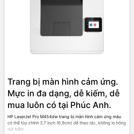
TIC.VN
– Nhà phân phối và cung cấp giải pháp công nghệ uy tín
tại Việt Nam. Chúng tôi chuyên cung cấp đa dạng sản phẩm:
Laptop
,
Máy tính PC
,
Máy chủ - Server
,
Thiết bị mạng
,
Camera
giám sát
,
Tổng đài
,
Màn hình tương tác
,
Linh kiện máy tính
,
Điện
máy
như tivi, tủ lạnh, máy giặt, máy hút ẩm... cùng nhiều thiết bị
công nghệ khác.
TIC.VN
cam kết mang đến
sản phẩm chính
hãng, giá tốt, dịch vụ chuyên nghiệp
, đáp ứng tối đa nhu cầu của
doanh nghiệp cũng như gia đình và cá nhân.
Trang bị màn hình cảm ứng.
Mực in đa dạng, dễ kiếm, dễ
mua luôn có tại Phúc Anh.
HP LaserJet Pro M454dw trang bị màn hình cảm ứng màu
có thể tùy chỉnh 2,7 inch (6,9cm) dễ thao tác, không lo hỏng
nút bấm.