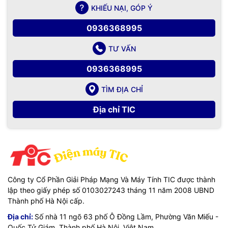
mang đến
sản phẩm chính hãng, giá tốt, dịch vụ chuyên
KHIẾU NẠI, GÓP Ý
nghiệp
, đáp ứng tối đa nhu cầu của doanh nghiệp cũng như
0936368995
gia đình và cá nhân.
TƯ VẤN
0936368995
TÌM ĐỊA CHỈ
Địa chỉ TIC
Công ty Cổ Phần Giải Pháp Mạng Và Máy Tính TIC được thành
lập theo giấy phép số 0103027243 tháng 11 năm 2008 UBND
Thành phố Hà Nội cấp.
Địa chỉ:
Số nhà 11 ngõ 63 phố Ô Đồng Lầm, Phường Văn Miếu -
Quốc Tử Giám, Thành phố Hà Nội, Việt Nam