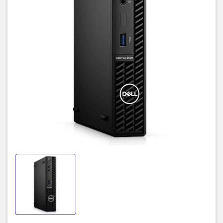
(ở phía sau)
Cổng âm thanh
● Một cổng giắc cắm âm thanh đa năng (phía trước)
● Một cổng âm thanh Line-out / Line-in tái tác vụ (phía trước)
Cổng video
● Hai cổng DisplayPort 1.4 (phía sau)
● Một cổng video thứ 3 tùy chọn (VGA / DP 1.4 / HDMI 2.0b)
(ở phía sau)
Đầu đọc thẻ phương tiện không được hỗ trợ
Cổng bộ đổi nguồn 65 W Bộ chuyển đổi AC, thùng 4,5 mm cho
CPU 35 W
Khe cắm cáp bảo mật
● Một khe cắm cáp bảo mật kensington
● Một vòng lặp ổ khóa
Các khe cắm bên trong
SATA Một khe cắm SATA cho ổ cứng 2,5 inch và ổ đĩa quang
M.2
● Một khe cắm M.2 2230 cho thẻ WiFi và Bluetooth
● Một khe cắm M.2 2230/2280 cho SSD
Thông số kỹ thuật Ethernet
● Kết nối Intel Ethernet I219-LM
● Realtek RTL8111KD
LƯU Ý: Hệ thống của bạn được định cấu hình bằng một trong hai
các mô hình ethernet. Để biết thêm thông tin, hãy xem Ethernet
trình điều khiển trên hình ảnh hệ điều hành công ty