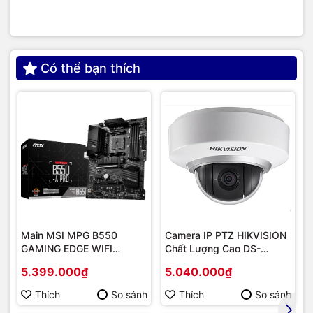
Có thể bạn thích
Main MSI MPG B550
Camera IP PTZ HIKVISION
GAMING EDGE WIFI
Chất Lượng Cao DS-
(Chipset AMD B550/
2DE2202-DE3
5.399.000₫
5.040.000₫
Socket AM4/ VGA
onboard)
Thích
So sánh
Thích
So sánh