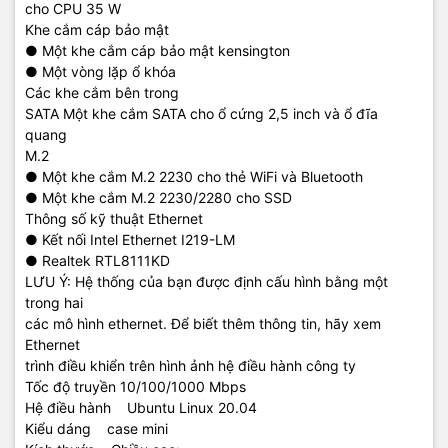
cho CPU 35 W
Khe cắm cáp bảo mật
● Một khe cắm cáp bảo mật kensington
● Một vòng lặp ổ khóa
Các khe cắm bên trong
SATA Một khe cắm SATA cho ổ cứng 2,5 inch và ổ đĩa
quang
M.2
● Một khe cắm M.2 2230 cho thẻ WiFi và Bluetooth
● Một khe cắm M.2 2230/2280 cho SSD
Thông số kỹ thuật Ethernet
● Kết nối Intel Ethernet I219-LM
● Realtek RTL8111KD
LƯU Ý: Hệ thống của bạn được định cấu hình bằng một
trong hai
các mô hình ethernet. Để biết thêm thông tin, hãy xem
Ethernet
trình điều khiển trên hình ảnh hệ điều hành công ty
Tốc độ truyền 10/100/1000 Mbps
Hệ điều hành Ubuntu Linux 20.04
Kiểu dáng case mini