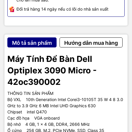
Đổi trả hàng 14 ngày nếu có lỗi do nhà sản xuất
Mô tả sản phẩm
Hướng dẫn mua hàng
Máy Tính Để Bàn Dell
Optiplex 3090 Micro -
42oc390002
THÔNG TIN SẢN PHẨM
Bộ VXL 10th Generation Intel Corei3-10105T 35 W 4 8 3.0
GHz to 3.9 GHz 6 MB Intel UHD Graphics 630
Chipset intel Q470
Cạc đồ họa VGA onboard
Bộ nhớ 4 GB, 1 x 4 GB, DDR4, 2666 MHz
Ổ cứng 256 GB, M.2, PCIe NVMe, SSD, Class 35