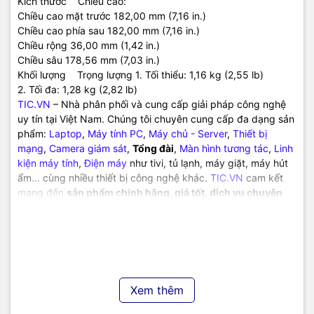
Kích thước Chiều cao:
Chiều cao mặt trước 182,00 mm (7,16 in.)
Chiều cao phía sau 182,00 mm (7,16 in.)
Chiều rộng 36,00 mm (1,42 in.)
Chiều sâu 178,56 mm (7,03 in.)
Khối lượng Trọng lượng 1. Tối thiểu: 1,16 kg (2,55 lb)
2. Tối đa: 1,28 kg (2,82 lb)
TIC.VN
– Nhà phân phối và cung cấp giải pháp công nghệ
uy tín tại Việt Nam. Chúng tôi chuyên cung cấp đa dạng sản
phẩm:
Laptop
,
Máy tính PC
,
Máy chủ - Server
,
Thiết bị
mạng
,
Camera giám sát
,
Tổng đài
,
Màn hình tương tác
,
Linh
kiện máy tính
,
Điện máy
như tivi, tủ lạnh, máy giặt, máy hút
ẩm... cùng nhiều thiết bị công nghệ khác.
TIC.VN
cam kết
mang đến
sản phẩm chính hãng, giá tốt, dịch vụ chuyên
nghiệp
, đáp ứng tối đa nhu cầu của doanh nghiệp cũng như
gia đình và cá nhân.
Xem thêm