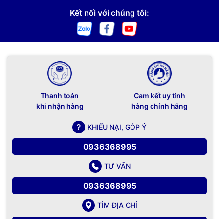
Kết nối với chúng tôi:
Thanh toán
Cam kết uy tính
khi nhận hàng
hàng chính hãng
KHIẾU NẠI, GÓP Ý
0936368995
TƯ VẤN
0936368995
TÌM ĐỊA CHỈ