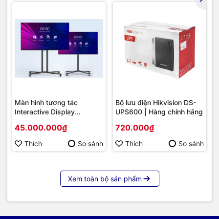
Màn hình tương tác
Bộ lưu điện Hikvision DS-
Interactive Display
UPS600 | Hàng chính hãng
Hikvision DS-D5B86RB/FL
45.000.000₫
720.000₫
86 | Cấu hình cao cấp |
Hàng chính hãng
Thích
So sánh
Thích
So sánh
Xem toàn bộ sản phẩm