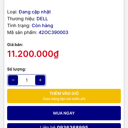
Loại:
Đang cập nhật
Thương hiệu:
DELL
Tình trạng:
Còn hàng
Mã sản phẩm:
42OC390003
Giá bán:
11.200.000₫
Số lượng:
THÊM VÀO GIỎ
Giao hàng tận nơi miễn phí
MUA NGAY
Liên hệ
0936368995