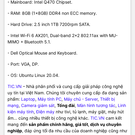
- Mainboard: Intel Q470 Chipset.
- RAM: 8GB (1x8GB) DDR4 non ECC memory.
- Hard Drive: 2.5 inch 1TB 7200rpm SATA.
- Intel Wi-Fi 6 AX201, Dual-band 2x2 802.11ax with MU-
MIMO + Bluetooth 5.1.
- Dell Optical Mouse and Keyboard.
- Port: VGA, DP.
- OS: Ubuntu Linux 20.04.
TIC.VN
– Nhà phân phối và cung cấp giải pháp công nghệ
uy tín tại Việt Nam. Chúng tôi chuyên cung cấp đa dạng sản
phẩm:
Laptop
,
Máy tính PC
,
Máy chủ - Server
,
Thiết bị
mạng
,
Camera giám sát
,
Tổng đài
,
Màn hình tương tác
,
Linh
kiện máy tính
,
Điện máy
như tivi, tủ lạnh, máy giặt, máy hút
ẩm... cùng nhiều thiết bị công nghệ khác.
TIC.VN
cam kết
mang đến
sản phẩm chính hãng, giá tốt, dịch vụ chuyên
nghiệp
, đáp ứng tối đa nhu cầu của doanh nghiệp cũng như