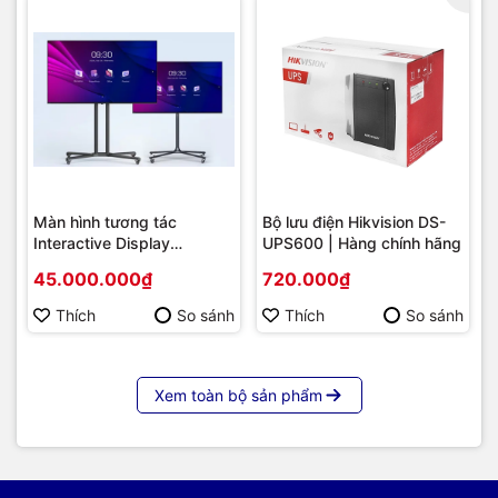
Màn hình tương tác
Bộ lưu điện Hikvision DS-
Interactive Display
UPS600 | Hàng chính hãng
Hikvision DS-D5B86RB/FL
45.000.000₫
720.000₫
86 | Cấu hình cao cấp |
Hàng chính hãng
Thích
So sánh
Thích
So sánh
Xem toàn bộ sản phẩm