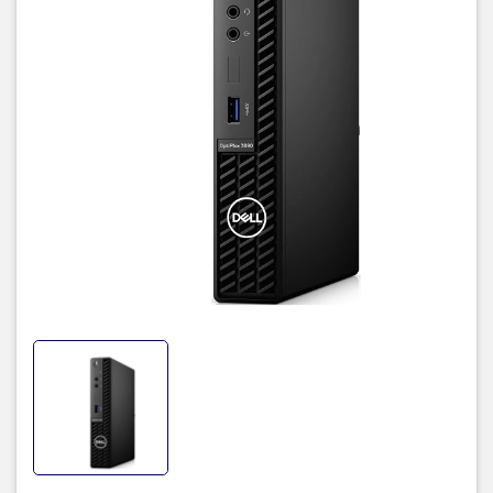
- Dell Optical Mouse and Keyboard.
- Port: VGA, DP.
- OS: Ubuntu Linux 20.04.
TIC.VN
– Nhà phân phối và cung cấp giải pháp công nghệ uy tín
tại Việt Nam. Chúng tôi chuyên cung cấp đa dạng sản phẩm:
Laptop
,
Máy tính PC
,
Máy chủ - Server
,
Thiết bị mạng
,
Camera
giám sát
,
Tổng đài
,
Màn hình tương tác
,
Linh kiện máy tính
,
Điện
máy
như tivi, tủ lạnh, máy giặt, máy hút ẩm... cùng nhiều thiết bị
công nghệ khác.
TIC.VN
cam kết mang đến
sản phẩm chính
hãng, giá tốt, dịch vụ chuyên nghiệp
, đáp ứng tối đa nhu cầu của
doanh nghiệp cũng như gia đình và cá nhân.