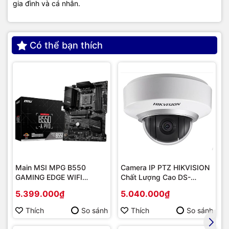
gia đình và cá nhân.
Có thể bạn thích
Main MSI MPG B550
Camera IP PTZ HIKVISION
GAMING EDGE WIFI
Chất Lượng Cao DS-
(Chipset AMD B550/
2DE2202-DE3
5.399.000₫
5.040.000₫
Socket AM4/ VGA
onboard)
Thích
So sánh
Thích
So sánh