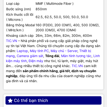
Loại cáp
MMF ( Multimode Fiber )
Bước sóng (nm)
850nm
Kích thước cốt lõi
62.5, 62.5, 50.0, 500, 50.0, 50.0
( Microns )
Băng thông Modal
160 (FDDI), 200 (OM1), 400, 500 (OM2),
( MHz/km )
2000 (OM3), 4700 (OM4)
Khoảng cách cáp
26m, 33m, 66m, 82m, 300m, 400m
TIC.VN
– Nhà phân phối và cung cấp giải pháp công nghệ
uy tín tại Việt Nam. Chúng tôi chuyên cung cấp đa dạng sản
phẩm:
Laptop
,
Máy tính PC
,
Máy chủ - Server
,
Thiết bị
mạng
,
Camera giám sát
,
Tổng đài
,
Màn hình tương tác
,
Linh
kiện máy tính
,
Điện máy
như tivi, tủ lạnh, máy giặt, máy hút
ẩm... cùng nhiều thiết bị công nghệ khác.
TIC.VN
cam kết
mang đến
sản phẩm chính hãng, giá tốt, dịch vụ chuyên
nghiệp
, đáp ứng tối đa nhu cầu của doanh nghiệp cũng như
gia đình và cá nhân.
Có thể bạn thích