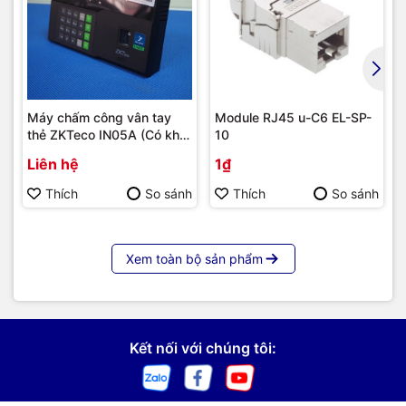
Máy chấm công vân tay
Module RJ45 u-C6 EL-SP-
thẻ ZKTeco IN05A (Có khả
10
năng tích hợp module 4G) |
Liên hệ
1₫
Hàng chính hãng
Thích
So sánh
Thích
So sánh
Xem toàn bộ sản phẩm
Kết nối với chúng tôi: