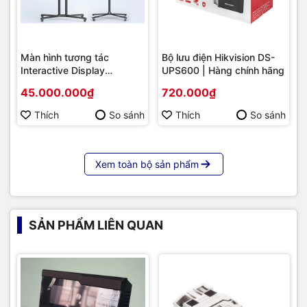
Màn hình tương tác
Bộ lưu điện Hikvision DS-
Interactive Display
UPS600 | Hàng chính hãng
Hikvision DS-D5B86RB/FL
45.000.000₫
720.000₫
86 | Cấu hình cao cấp |
Hàng chính hãng
Thích
So sánh
Thích
So sánh
Xem toàn bộ sản phẩm
SẢN PHẨM LIÊN QUAN