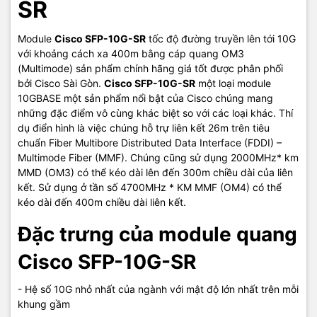
SR
Module
Cisco SFP-10G-SR
tốc độ đường truyền lên tới 10G
với khoảng cách xa 400m bằng cáp quang OM3
(Multimode) sản phẩm chính hãng giá tốt được phân phối
bởi Cisco Sài Gòn.
Cisco SFP-10G-SR
một loại module
10GBASE một sản phẩm nổi bật của Cisco chúng mang
những đặc điểm vô cùng khác biệt so với các loại khác. Thí
dụ điển hình là việc chúng hỗ trự liên kết 26m trên tiêu
chuẩn Fiber Multibore Distributed Data Interface (FDDI) –
Multimode Fiber (MMF). Chúng cũng sử dụng 2000MHz* km
MMD (OM3) có thể kéo dài lên đến 300m chiều dài của liên
kết. Sử dụng ở tần số 4700MHz * KM MMF (OM4) có thể
kéo dài đến 400m chiều dài liên kết.
Đặc trưng của module quang
Cisco SFP-10G-SR
- Hệ số 10G nhỏ nhất của ngành với mật độ lớn nhất trên mỗi
khung gầm