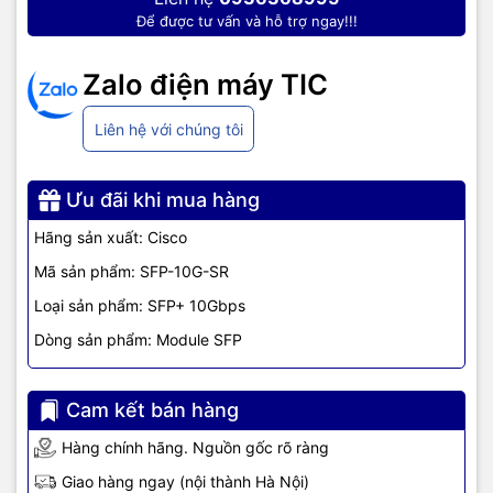
Laptop
,
Máy tính PC
,
Máy chủ - Server
,
Thiết bị mạng
,
Camera
Để được tư vấn và hỗ trợ ngay!!!
giám sát
,
Tổng đài
,
Màn hình tương tác
,
Linh kiện máy tính
,
Điện
máy
như tivi, tủ lạnh, máy giặt, máy hút ẩm... cùng nhiều thiết bị
công nghệ khác.
TIC.VN
cam kết mang đến
sản phẩm chính
Zalo điện máy TIC
hãng, giá tốt, dịch vụ chuyên nghiệp
, đáp ứng tối đa nhu cầu của
doanh nghiệp cũng như gia đình và cá nhân.
Liên hệ với chúng tôi
Ưu đãi khi mua hàng
Hãng sản xuất: Cisco
Mã sản phẩm: SFP-10G-SR
Loại sản phẩm: SFP+ 10Gbps
Dòng sản phẩm: Module SFP
Cam kết bán hàng
Hàng chính hãng. Nguồn gốc rõ ràng
Giao hàng ngay (nội thành Hà Nội)