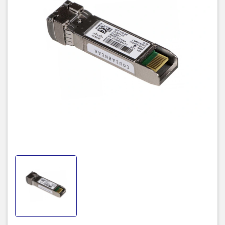
Cisco SFP-10G-SR
- Hệ số 10G nhỏ nhất của ngành với mật độ lớn nhất trên mỗi
khung gầm
- Thiết bị đầu vào / đầu ra có thể thay thế nóng được cắm vào
cổng Ethernet SFP + của công tắc Cisco
- Hỗ trợ mô hình "trả tiền khi bạn sinh sống" để bảo vệ đầu tư và
dễ di chuyển công nghệ
- Khả năng giám sát quang học kỹ thuật số cho khả năng chẩn
đoán mạnh mẽ
- Khả năng tương tác quang học với 10GBASE XENPAK, 10GBASE
X2 và 10GBASE XFP trên cùng một liên kết
- Tính năng nhận dạng chất lượng (ID) của Cisco cho phép một
nền tảng Cisco xác định liệu mô-đun này có được chứng nhận và
thử nghiệm bởi Cisco hay không
Bảng thông số kỹ thuật module