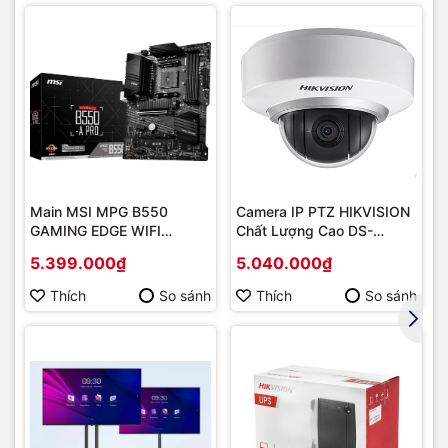
Main MSI MPG B550
Camera IP PTZ HIKVISION
GAMING EDGE WIFI
Chất Lượng Cao DS-
(Chipset AMD B550/
2DE2202-DE3
5.399.000₫
5.040.000₫
Socket AM4/ VGA
onboard)
Thích
So sánh
Thích
So sánh