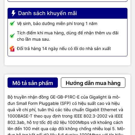
Danh sách khuyến mãi
Vệ sinh, bảo dưỡng miễn phí trong 1 năm
Tích điểm khi mua hàng, dùng để nhận thêm ưu đãi
cho lần mua sau.
Đổi trả hàng 14 ngày nếu có lỗi do nhà sản xuất
Mô tả sản phẩm
Hướng dẫn mua hàng
Bộ truyền nhận đồng GE-GB-P1RC-E của Gigalight là mô-
đun Small Form Pluggable (SFP) có hiệu suất cao và hiệu
quả về chi phí, tuân thủ các tiêu chuẩn Gigabit Ethernet và
1000BASE-T theo quy định trong IEEE 802.3-2002 và IEEE
802.3ab, hỗ trợ tốc độ dữ liệu 1000Mbps với khoảng cách
lên đến 100 mét qua cáp đôi không chống nhiễu loại 5. Mô-
đun hỗ trợ kết nối dữ liệu full duplex 1000Mbps với tín hiệu