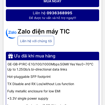
MUA NGAY
Liên hệ
0936368995
Để được tư vấn và hỗ trợ ngay!!!
Zalo điện máy TIC
Liên hệ với chúng tôi
Ưu đãi khi mua hàng
GE-GB-P1RC-E
10/100/1000Mbps
SGMII
Yes
Yes
0~70℃
Up to 1.25Gb/s bi-directional data links
Hot-pluggable SFP footprint
TX Disable and RX Los/without Los function
Fully metallic enclosure for low EMI
+3.3V single power supply