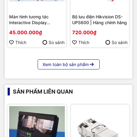
Màn hình tương tác
Bộ lưu điện Hikvision DS-
Interactive Display
UPS600 | Hàng chính hãng
Hikvision DS-D5B86RB/FL
45.000.000₫
720.000₫
86 | Cấu hình cao cấp |
Hàng chính hãng
Thích
So sánh
Thích
So sánh
Xem toàn bộ sản phẩm
SẢN PHẨM LIÊN QUAN