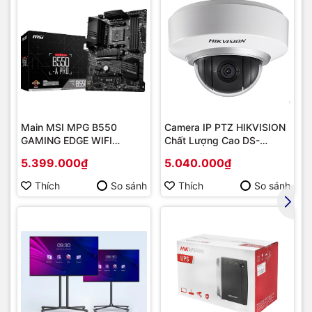
Main MSI MPG B550
Camera IP PTZ HIKVISION
GAMING EDGE WIFI
Chất Lượng Cao DS-
(Chipset AMD B550/
2DE2202-DE3
5.399.000₫
5.040.000₫
Socket AM4/ VGA
onboard)
Thích
So sánh
Thích
So sánh