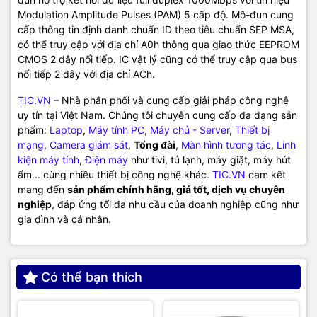
Modulation Amplitude Pulses (PAM) 5 cấp độ. Mô-đun cung
cấp thông tin định danh chuẩn ID theo tiêu chuẩn SFP MSA,
có thể truy cập với địa chỉ A0h thông qua giao thức EEPROM
CMOS 2 dây nối tiếp. IC vật lý cũng có thể truy cập qua bus
nối tiếp 2 dây với địa chỉ ACh.
TIC.VN
– Nhà phân phối và cung cấp giải pháp công nghệ
uy tín tại Việt Nam. Chúng tôi chuyên cung cấp đa dạng sản
phẩm:
Laptop
,
Máy tính PC
,
Máy chủ - Server
,
Thiết bị
mạng
,
Camera giám sát
,
Tổng đài
,
Màn hình tương tác
,
Linh
kiện máy tính
,
Điện máy
như tivi, tủ lạnh, máy giặt, máy hút
ẩm... cùng nhiều thiết bị công nghệ khác.
TIC.VN
cam kết
mang đến
sản phẩm chính hãng, giá tốt, dịch vụ chuyên
nghiệp
, đáp ứng tối đa nhu cầu của doanh nghiệp cũng như
gia đình và cá nhân.
Có thể bạn thích