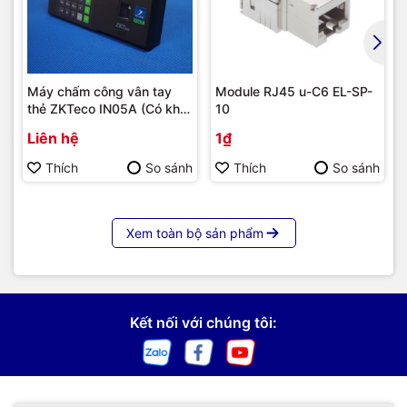
Máy chấm công vân tay
Module RJ45 u-C6 EL-SP-
thẻ ZKTeco IN05A (Có khả
10
năng tích hợp module 4G) |
Liên hệ
1₫
Hàng chính hãng
Thích
So sánh
Thích
So sánh
Xem toàn bộ sản phẩm
Kết nối với chúng tôi: