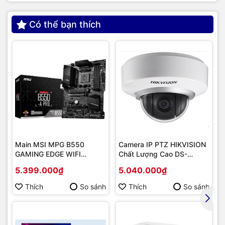
Có thể bạn thích
Main MSI MPG B550
Camera IP PTZ HIKVISION
GAMING EDGE WIFI
Chất Lượng Cao DS-
(Chipset AMD B550/
2DE2202-DE3
5.399.000₫
5.040.000₫
Socket AM4/ VGA
onboard)
Thích
So sánh
Thích
So sánh