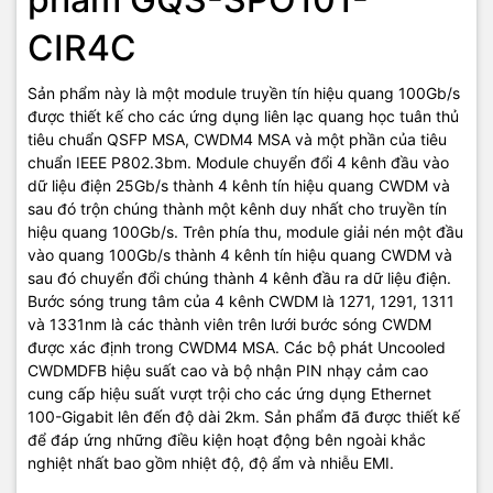
CIR4C
Sản phẩm này là một module truyền tín hiệu quang 100Gb/s
được thiết kế cho các ứng dụng liên lạc quang học tuân thủ
tiêu chuẩn QSFP MSA, CWDM4 MSA và một phần của tiêu
chuẩn IEEE P802.3bm. Module chuyển đổi 4 kênh đầu vào
dữ liệu điện 25Gb/s thành 4 kênh tín hiệu quang CWDM và
sau đó trộn chúng thành một kênh duy nhất cho truyền tín
hiệu quang 100Gb/s. Trên phía thu, module giải nén một đầu
vào quang 100Gb/s thành 4 kênh tín hiệu quang CWDM và
sau đó chuyển đổi chúng thành 4 kênh đầu ra dữ liệu điện.
Bước sóng trung tâm của 4 kênh CWDM là 1271, 1291, 1311
và 1331nm là các thành viên trên lưới bước sóng CWDM
được xác định trong CWDM4 MSA. Các bộ phát Uncooled
CWDMDFB hiệu suất cao và bộ nhận PIN nhạy cảm cao
cung cấp hiệu suất vượt trội cho các ứng dụng Ethernet
100-Gigabit lên đến độ dài 2km. Sản phẩm đã được thiết kế
để đáp ứng những điều kiện hoạt động bên ngoài khắc
nghiệt nhất bao gồm nhiệt độ, độ ẩm và nhiễu EMI.