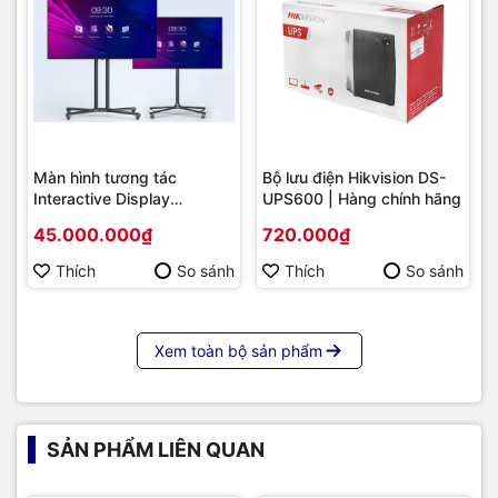
Màn hình tương tác
Bộ lưu điện Hikvision DS-
Interactive Display
UPS600 | Hàng chính hãng
Hikvision DS-D5B86RB/FL
45.000.000₫
720.000₫
86 | Cấu hình cao cấp |
Hàng chính hãng
Thích
So sánh
Thích
So sánh
Xem toàn bộ sản phẩm
SẢN PHẨM LIÊN QUAN