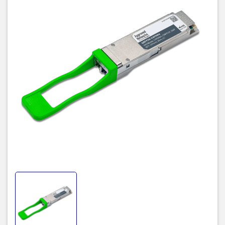
kiện hoạt động bên ngoài khắc nghiệt nhất bao gồm nhiệt độ, độ
ẩm và nhiễu EMI.
II. Thông số kỹ thuật Module
Quang Gigalight GQS-
SPO101-CIR4C
Part Number
Product Description
GQS-
100G QSFP28 CWDM4, up to reach 2km for G.652
SPO101-
SMF with KR4FEC
CIR4C
4 channels full-duplex transceiver modules
Transmission data rate up to 25.78Gbps per channel
4 channels DFB-based CWDM uncooled transmitter
4 channels PIN ROSA
Internal CDR circuits on both receiver and transmitter channels