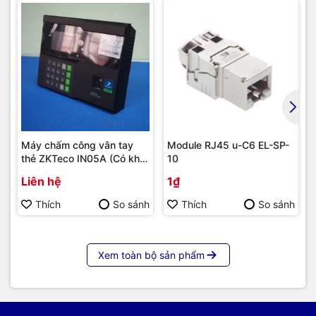
Máy chấm công vân tay
Module RJ45 u-C6 EL-SP-
thẻ ZKTeco IN05A (Có khả
10
năng tích hợp module 4G) |
Liên hệ
1₫
Hàng chính hãng
Thích
So sánh
Thích
So sánh
Xem toàn bộ sản phẩm