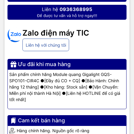
hãng, giá tốt, dịch vụ chuyên nghiệp
, đáp ứng tối đa nhu cầu của
Liên hệ
0936368995
doanh nghiệp cũng như gia đình và cá nhân.
Để được tư vấn và hỗ trợ ngay!!!
Zalo điện máy TIC
Liên hệ với chúng tôi
Ưu đãi khi mua hàng
Sản phẩm chính hãng Module quang Gigalight GQS-
SPO101-CIR4C ●[Đầy đủ CO + CQ] ●[Bảo Hành: Chính
hãng 12 tháng] ●[Kho hàng: Stock sẵn] ●[Vận Chuyển:
Miễn phí nội thành Hà Nội] ●[Liên hệ HOTLINE để có giá
tốt nhất]
Cam kết bán hàng
Hàng chính hãng. Nguồn gốc rõ ràng