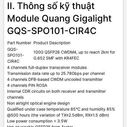
II. Thông số kỹ thuật
Module Quang Gigalight
GQS-SPO101-CIR4C
Part Number
Product Description
GQS-
100G QSFP28 CWDM4, up to reach 2km for
SPO101-
G.652 SMF with KR4FEC
CIR4C
4 channels full-duplex transceiver modules
Transmission data rate up to 25.78Gbps per channel
4 channels DFB-based CWDM uncooled transmitter
4 channels PIN ROSA
Internal CDR circuits on both receiver and transmitter
channels
Non airtight optical engine design
Qualified under case temperature 85°C and humidity 85%
@500 hours (the variation of TX≤2.5dBm, RX≤1.5 dBm)
Low power consumption < 3.5W
Hot-pluggable QSFP28 form-factor