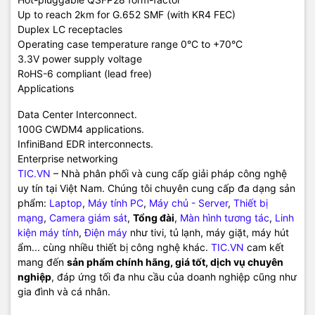
Up to reach 2km for G.652 SMF (with KR4 FEC)
Duplex LC receptacles
Operating case temperature range 0°C to +70°C
3.3V power supply voltage
RoHS-6 compliant (lead free)
Applications
Data Center Interconnect.
100G CWDM4 applications.
InfiniBand EDR interconnects.
Enterprise networking
TIC.VN
– Nhà phân phối và cung cấp giải pháp công nghệ
uy tín tại Việt Nam. Chúng tôi chuyên cung cấp đa dạng sản
phẩm:
Laptop
,
Máy tính PC
,
Máy chủ - Server
,
Thiết bị
mạng
,
Camera giám sát
,
Tổng đài
,
Màn hình tương tác
,
Linh
kiện máy tính
,
Điện máy
như tivi, tủ lạnh, máy giặt, máy hút
ẩm... cùng nhiều thiết bị công nghệ khác.
TIC.VN
cam kết
mang đến
sản phẩm chính hãng, giá tốt, dịch vụ chuyên
nghiệp
, đáp ứng tối đa nhu cầu của doanh nghiệp cũng như
gia đình và cá nhân.