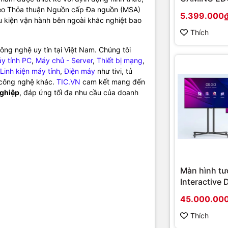
(Chipset A
theo Thỏa thuận Nguồn cấp Đa nguồn (MSA)
5.399.000
 kiện vận hành bên ngoài khắc nghiệt bao
Socket AM4
onboard)
Thích
ng nghệ uy tín tại Việt Nam. Chúng tôi
y tính PC
,
Máy chủ - Server
,
Thiết bị mạng
,
Linh kiện máy tính
,
Điện máy
như tivi, tủ
ị công nghệ khác.
TIC.VN
cam kết mang đến
nghiệp
, đáp ứng tối đa nhu cầu của doanh
Màn hình tư
Interactive 
Hikvision D
45.000.00
D5B86RB/FL
hình cao cấ
Thích
chính hãng