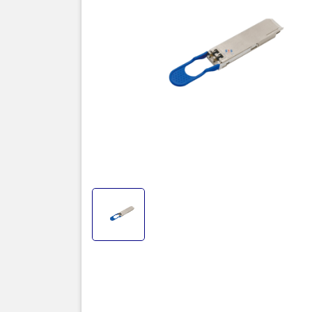
Sản phẩm n
thông quan
4I1-9D1F đ
của ITU-T. 
quang LAN-
học 112Gb/
kênh tín h
ra. Bước s
nm là các 
bộ phát LA
suất vượt t
học yêu cầ
dạng hình t
Đa nguồn (
khắc nghiệt
TIC.VN
– Nh
chuyên cun
mạng
,
Came
tivi, tủ lạ
mang đến
của doanh 