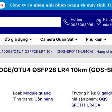
Hotline
Hệ t
0936368995
cửa 
Đồ gia dụng
Camera Quan Sát
Phụ kiện
ht 100GE/OTU4 QSFP28 LR4 10km (GQS-SPO111-LR4CA) | Hàng chí
100GE/OTU4 QSFP28 LR4 10km (GQS-S
Loại:
Module quang
Thương hiệu:
Gigalig
Tình trạng:
Còn hàng
Mã sản phẩm:
GQS-
g số kỹ thuật
SPO111-LR4CA