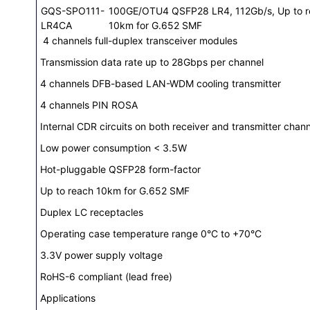
GQS-SPO111-
100GE/OTU4 QSFP28 LR4, 112Gb/s, Up to 
LR4CA
10km for G.652 SMF
4 channels full-duplex transceiver modules
Transmission data rate up to 28Gbps per channel
4 channels DFB-based LAN-WDM cooling transmitter
4 channels PIN ROSA
Internal CDR circuits on both receiver and transmitter chan
Low power consumption < 3.5W
Hot-pluggable QSFP28 form-factor
Up to reach 10km for G.652 SMF
Duplex LC receptacles
Operating case temperature range 0°C to +70°C
3.3V power supply voltage
RoHS-6 compliant (lead free)
Applications