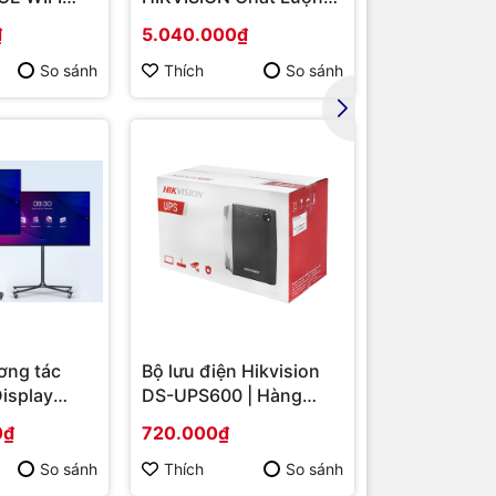
MD B550/
Cao DS-2DE2202-DE3
Hàng chính 
₫
5.040.000₫
1.567.000₫
/ VGA
So sánh
Thích
So sánh
Thích
ơng tác
Bộ lưu điện Hikvision
Display
DS-UPS600 | Hàng
S-
chính hãng
0₫
720.000₫
 86 | Cấu
p | Hàng
So sánh
Thích
So sánh