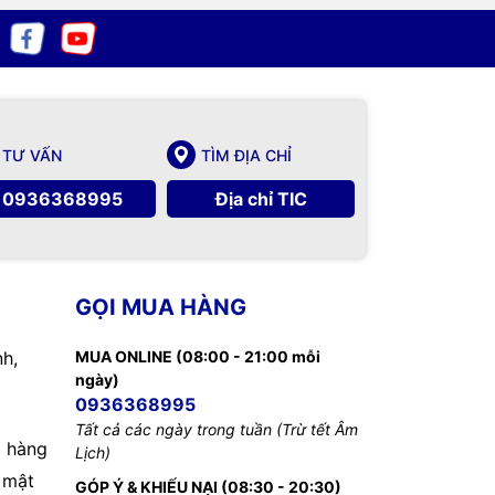
TƯ VẤN
TÌM ĐỊA CHỈ
0936368995
Địa chỉ TIC
GỌI MUA HÀNG
nh,
MUA ONLINE (08:00 - 21:00 mỗi
ngày)
0936368995
Tất cả các ngày trong tuần (Trừ tết Âm
 hàng
Lịch)
 mật
GÓP Ý & KHIẾU NẠI (08:30 - 20:30)