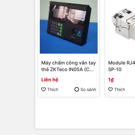
Máy chấm công vân tay
Module RJ4
thẻ ZKTeco IN05A (Có
SP-10
khả năng tích hợp
Liên hệ
1₫
module 4G) | Hàng
chính hãng
Thích
So sánh
Thích