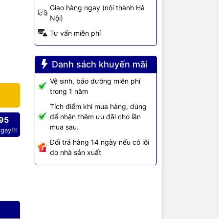
ng truyền
Giao hàng ngay (nội thành Hà
u cầu OTU4
Nội)
G.sup39)
 tín hiệu
Tư vấn miễn phí
n dẫn quang
thành 4
u điện đầu
Danh sách khuyến mãi
à 1309,14
Vệ sinh, bảo dưỡng miễn phí
02.3ba. Các
trong 1 năm
ng cấp hiệu
ện quang
Tích điểm khi mua hàng, dùng
với định
để nhận thêm ưu đãi cho lần
95
n Nguồn cấp
mua sau.
gay!!!
h bên ngoài
Đổi trả hàng 14 ngày nếu có lỗi
do nhà sản xuất
húng tôi
iết bị
 máy
như
cam kết
đa nhu cầu