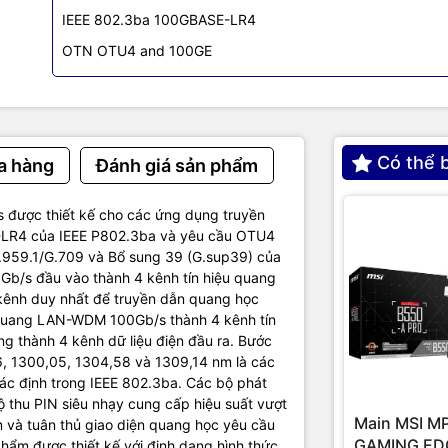
IEEE 802.3ba 100GBASE-LR4
OTN OTU4 and 100GE
Có thể 
a hàng
Đánh giá sản phẩm
 được thiết kế cho các ứng dụng truyền
-LR4 của IEEE P802.3ba và yêu cầu OTU4
G.959.1/G.709 và Bổ sung 39 (G.sup39) của
8Gb/s đầu vào thành 4 kênh tín hiệu quang
ênh duy nhất để truyền dẫn quang học
u quang LAN-WDM 100Gb/s thành 4 kênh tín
 thành 4 kênh dữ liệu điện đầu ra. Bước
, 1300,05, 1304,58 và 1309,14 nm là các
c định trong IEEE 802.3ba. Các bộ phát
thu PIN siêu nhạy cung cấp hiệu suất vượt
Main MSI M
m và tuân thủ giao diện quang học yêu cầu
GAMING EDG
m được thiết kế với định dạng hình thức,