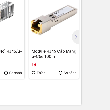
Nối RJ45/u-
Module RJ45 Cáp Mạng
DHI-CyberCi
u-C5e 100m
Module-Lice
chính hãng
1₫
Liên hệ
So sánh
Thích
So sánh
Thích