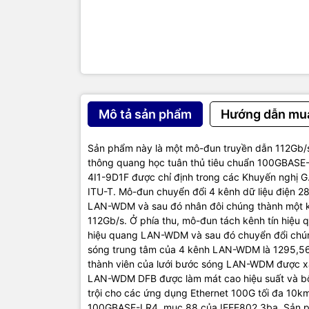
Mô tả sản phẩm
Hướng dẫn mu
Sản phẩm này là một mô-đun truyền dẫn 112Gb/s
thông quang học tuân thủ tiêu chuẩn 100GBASE
4I1-9D1F được chỉ định trong các Khuyến nghị 
ITU-T. Mô-đun chuyển đổi 4 kênh dữ liệu điện 2
LAN-WDM và sau đó nhân đôi chúng thành một k
112Gb/s. Ở phía thu, mô-đun tách kênh tín hiệ
hiệu quang LAN-WDM và sau đó chuyển đổi chúng
sóng trung tâm của 4 kênh LAN-WDM là 1295,56
thành viên của lưới bước sóng LAN-WDM được xá
LAN-WDM DFB được làm mát cao hiệu suất và bộ 
trội cho các ứng dụng Ethernet 100G tối đa 10k
100GBASE-LR4, mục 88 của IEEE802.3ba. Sản phẩ