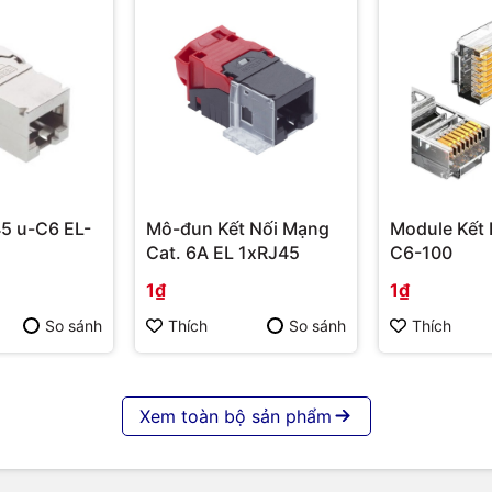
5 u-C6 EL-
Mô-đun Kết Nối Mạng
Module Kết 
Cat. 6A EL 1xRJ45
C6-100
1₫
1₫
So sánh
Thích
So sánh
Thích
Xem toàn bộ sản phẩm