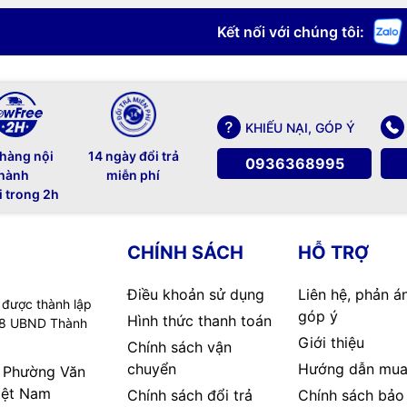
Kết nối với chúng tôi:
KHIẾU NẠI, GÓP Ý
 hàng nội
14 ngày đổi trả
0936368995
hành
miễn phí
i trong 2h
CHÍNH SÁCH
HỖ TRỢ
Điều khoản sử dụng
Liên hệ, phản á
 được thành lập
góp ý
Hình thức thanh toán
08 UBND Thành
Giới thiệu
Chính sách vận
chuyển
Hướng dẫn mua
, Phường Văn
iệt Nam
Chính sách đổi trả
Chính sách bảo