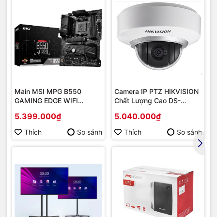
Main MSI MPG B550
Camera IP PTZ HIKVISION
GAMING EDGE WIFI
Chất Lượng Cao DS-
(Chipset AMD B550/
2DE2202-DE3
5.399.000₫
5.040.000₫
Socket AM4/ VGA
onboard)
Thích
So sánh
Thích
So sánh