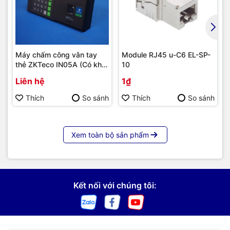
Máy chấm công vân tay
Module RJ45 u-C6 EL-SP-
thẻ ZKTeco IN05A (Có khả
10
năng tích hợp module 4G) |
Liên hệ
1₫
Hàng chính hãng
Thích
So sánh
Thích
So sánh
Xem toàn bộ sản phẩm
Kết nối với chúng tôi: