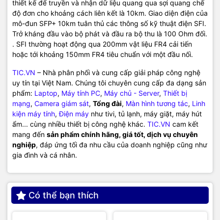
thiết kế để truyền và nhận dữ liệu quang qua sợi quang chế
độ đơn cho khoảng cách liên kết là 10km. Giao diện điện của
mô-đun SFP+ 10km tuân thủ các thông số kỹ thuật điện SFI.
Trở kháng đầu vào bộ phát và đầu ra bộ thu là 100 Ohm đối.
. SFI thường hoạt động qua 200mm vật liệu FR4 cải tiến
hoặc tới khoảng 150mm FR4 tiêu chuẩn với một đầu nối.
TIC.VN
– Nhà phân phối và cung cấp giải pháp công nghệ
uy tín tại Việt Nam. Chúng tôi chuyên cung cấp đa dạng sản
phẩm:
Laptop
,
Máy tính PC
,
Máy chủ - Server
,
Thiết bị
mạng
,
Camera giám sát
,
Tổng đài
,
Màn hình tương tác
,
Linh
kiện máy tính
,
Điện máy
như tivi, tủ lạnh, máy giặt, máy hút
ẩm... cùng nhiều thiết bị công nghệ khác.
TIC.VN
cam kết
mang đến
sản phẩm chính hãng, giá tốt, dịch vụ chuyên
nghiệp
, đáp ứng tối đa nhu cầu của doanh nghiệp cũng như
gia đình và cá nhân.
Có thể bạn thích