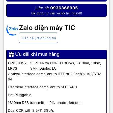
Liên hệ
0936368995
Để được tư vấn và hỗ trợ ngay!!!
Zalo điện máy TIC
Liên hệ với chúng tôi
Ưu đãi khi mua hàng
GPP-31192-
SFP+ LR w/ CDR, 11.3Gb/s, 1310nm, 10km,
LRCS
SMF, Duplex LC
Optical interface compliant to IEEE 802.3ae/OC192/STM-
64
Electrical interface compliant to SFF-8431
Hot Pluggable
1310nm DFB transmitter, PIN photo-detector
Dual CDR with 8.5-11.3Gb/s