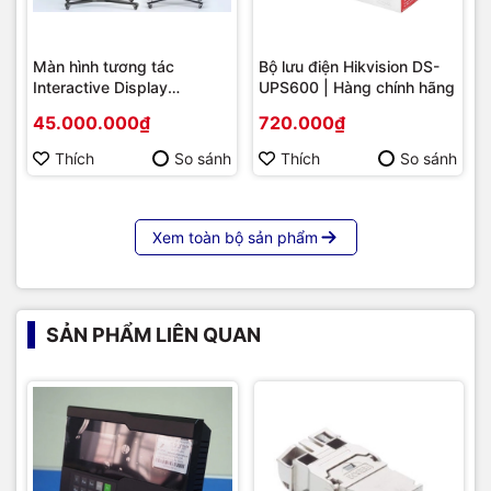
Màn hình tương tác
Bộ lưu điện Hikvision DS-
Interactive Display
UPS600 | Hàng chính hãng
Hikvision DS-D5B86RB/FL
45.000.000₫
720.000₫
86 | Cấu hình cao cấp |
Hàng chính hãng
Thích
So sánh
Thích
So sánh
Xem toàn bộ sản phẩm
SẢN PHẨM LIÊN QUAN