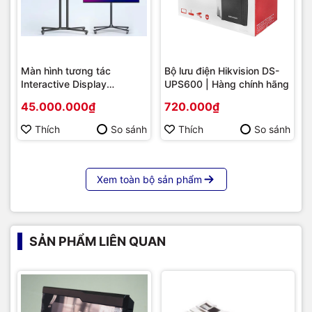
Màn hình tương tác
Bộ lưu điện Hikvision DS-
Interactive Display
UPS600 | Hàng chính hãng
Hikvision DS-D5B86RB/FL
45.000.000₫
720.000₫
86 | Cấu hình cao cấp |
Hàng chính hãng
Thích
So sánh
Thích
So sánh
Xem toàn bộ sản phẩm
SẢN PHẨM LIÊN QUAN