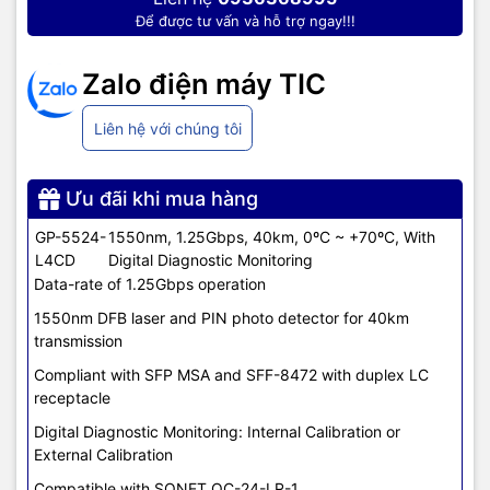
Để được tư vấn và hỗ trợ ngay!!!
Zalo điện máy TIC
Liên hệ với chúng tôi
Ưu đãi khi mua hàng
GP-5524-
1550nm, 1.25Gbps, 40km, 0ºC ~ +70ºC, With
L4CD
Digital Diagnostic Monitoring
Data-rate of 1.25Gbps operation
1550nm DFB laser and PIN photo detector for 40km
transmission
Compliant with SFP MSA and SFF-8472 with duplex LC
receptacle
Digital Diagnostic Monitoring: Internal Calibration or
External Calibration
Compatible with SONET OC-24-LR-1