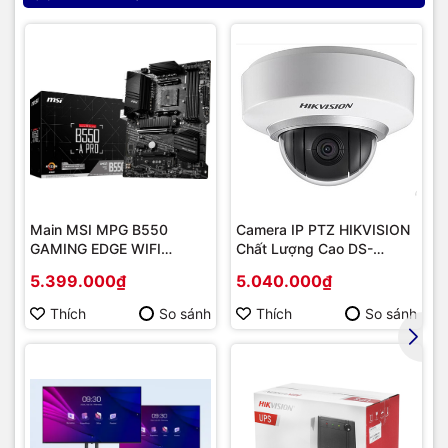
Main MSI MPG B550
Camera IP PTZ HIKVISION
GAMING EDGE WIFI
Chất Lượng Cao DS-
(Chipset AMD B550/
2DE2202-DE3
5.399.000₫
5.040.000₫
Socket AM4/ VGA
onboard)
Thích
So sánh
Thích
So sánh