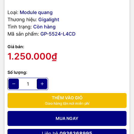
Loại:
Module quang
Thương hiệu:
Gigalight
Tình trạng:
Còn hàng
Mã sản phẩm:
GP-5524-L4CD
Giá bán:
1.250.000₫
Số lượng:
THÊM VÀO GIỎ
Giao hàng tận nơi miễn phí
MUA NGAY
Liên hệ
0936368995