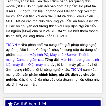
cách truyền tín hiệu lên đến 40km bằng sợi quang đơn
mode (SMF). Bộ chuyển đổi bao gồm ba phần: bộ phát tia
laser DFB, bộ thu tín hiệu photodiode PIN tích hợp với một
bộ khuếch đại tiền khuếch đại (TIA) và đơn vị điều khiển
MCU. Tất cả các mô-đun đáp ứng yêu cầu an toàn laser lớp
I. Các bộ chuyển đổi tương thích với Hiệp định Nguồn cấp
Đa nguồn (MSA) của SFP và SFF-8472. Để biết thêm thông
tin chi tiết, vui lòng tham khảo SFP MSA.
TIC.VN
– Nhà phân phối và cung cấp giải pháp công nghệ
uy tín tại Việt Nam. Chúng tôi chuyên cung cấp đa dạng sản
phẩm:
Laptop
,
Máy tính PC
,
Máy chủ - Server
,
Thiết bị
mạng
,
Camera giám sát
,
Tổng đài
,
Màn hình tương tác
,
Linh
kiện máy tính
,
Điện máy
như tivi, tủ lạnh, máy giặt, máy hút
ẩm... cùng nhiều thiết bị công nghệ khác.
TIC.VN
cam kết
mang đến
sản phẩm chính hãng, giá tốt, dịch vụ chuyên
nghiệp
, đáp ứng tối đa nhu cầu của doanh nghiệp cũng như
gia đình và cá nhân.
Có thể bạn thích