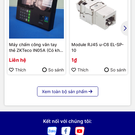
Máy chấm công vân tay
Module RJ45 u-C6 EL-SP-
thẻ ZKTeco IN05A (Có khả
10
năng tích hợp module 4G) |
Liên hệ
1₫
Hàng chính hãng
Thích
So sánh
Thích
So sánh
Xem toàn bộ sản phẩm
Kết nối với chúng tôi: