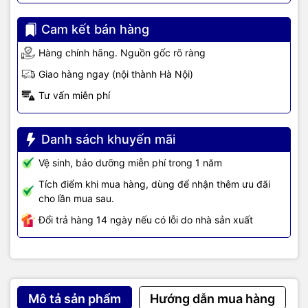
Quantum Dot hiển thị 100% dải
Cam kết bán hàng
màu sắc
Hàng chính hãng. Nguồn gốc rõ ràng
Hiển thị 100% dải màu sắc với độ chân thật sống động chưa từng
Giao hàng ngay (nội thành Hà Nội)
có. Mang bạn đến với " Bản giao hưởng về màu sắc" trong mọi
điều kiện độ sáng nào.
Tư vấn miễn phí
*100% dải sắc màu được đo theo tiêu chuẩn DCI-P3, được chứng
nhận bởi VDE.
Danh sách khuyến mãi
Giảm thiểu độ chói, giảm
Vệ sinh, bảo dưỡng miễn phí trong 1 năm
Tích điểm khi mua hàng, dùng để nhận thêm ưu đãi
nhiễu tuyệt đối
cho lần mua sau.
Đổi trả hàng 14 ngày nếu có lỗi do nhà sản xuất
Khả năng chống chói vượt trội
Công nghệ Chống Chói ấn tượng từ Samsung loại bỏ tối đa ánh
sáng bên ngoài gây xao nhãng như ánh nắng hay ánh đèn, để bạn
đắm chìm vào các nội dung giải trí, bất kể ngày hay đêm.
Mô tả sản phẩm
Hướng dẫn mua hàng