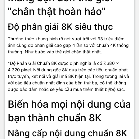
bản giao hưởng âm thanh tuyệt vời Công nghệ Q-Symphony tận
"chân thật hoàn hảo"
dụng loa TV và loa thanh, kiến tạo không gian giải trí đỉnh cao, bao
trùm mọi giác quan.
Độ phân giải 8K siêu thực
*Q-Symphony chỉ khả dụng với các soundbar tương thích. Kiểm
tra khả năng tương thích của Q-Symphony trong thông số kỹ thuật
Thưởng thức khung hình rõ nét vượt trội với 33 triệu điểm
của loa thanh.
ảnh cùng độ phân giải cao gấp 4 lần so với chuẩn 4K thông
Âm thanh "nhập gia -tùy
thường, Như bước vào thế giới chân thật nhất.
*Độ Phân Giải Chuẩn 8K được định nghĩa là có 7.680 x
biến" theo không gian của
4.320 pixel. Nội dung gốc 8K dựa trên các tiêu chuẩn phát
trực tuyến, kết nối và giải mã 8K hiện tại. Trong tương lai và
bạn
với các tiêu chuẩn nhất định của bên thứ ba, có thể không
được bảo đảm hoặc sẽ yêu cầu mua thêm thiết bị/bộ sạc.
Công nghệ SpaceFit Sound
Biến hóa mọi nội dung của
Bạn không cần lo lắng vị trí & cách đặt TV theo thiết kế nhà sẽ ảnh
bạn thành chuẩn 8K
hưởng đến trải nghiệm âm thanh trên TV. Dù TV gắn tường hay đặt
trên mặt phẳng.Công nghệ SpaceFitsound sẽ đem đến âm thanh
nguyên bản trung thực nhất ở bất kỳ không gian nào.
Nâng cấp nội dung chuẩn 8K