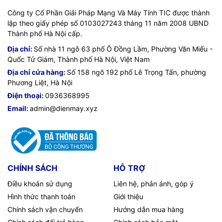
bạn
Công ty Cổ Phần Giải Pháp Mạng Và Máy Tính TIC được thành
Công nghệ SpaceFit Sound
lập theo giấy phép số 0103027243 tháng 11 năm 2008 UBND
Thành phố Hà Nội cấp.
Bạn không cần lo lắng vị trí & cách đặt TV theo thiết kế nhà
Địa chỉ:
Số nhà 11 ngõ 63 phố Ô Đồng Lầm, Phường Văn Miếu -
sẽ ảnh hưởng đến trải nghiệm âm thanh trên TV. Dù TV gắn
Quốc Tử Giám, Thành phố Hà Nội, Việt Nam
tường hay đặt trên mặt phẳng.Công nghệ SpaceFitsound sẽ
Địa chỉ cửa hàng:
Số 158 ngõ 192 phố Lê Trọng Tấn, phường
đem đến âm thanh nguyên bản trung thực nhất ở bất kỳ
Phương Liệt, Hà Nội
không gian nào.
Điện thoại:
0936368995
Hoàn thiện xu hướng " vẻ
Email:
admin@dienmay.xyz
đẹp tối giản"
Thiết kế Infinity One
Không thỏa hiệp trước những giới hạn, Infinity One đại diện
CHÍNH SÁCH
HỖ TRỢ
cho tuyên ngôn thiết kế mới của Samsung. Thiết kế bóng
Điều khoản sử dụng
Liên hệ, phản ánh, góp ý
bẩy xứng tầm tuyệt tác với viền mỏng chưa từng có, cho
bạn đắm chìm vào mọi nội dung hiển thị, nâng tầm sang
Hình thức thanh toán
Giới thiệu
trọng cho không gian sống.
Chính sách vận chuyển
Hướng dẫn mua hàng