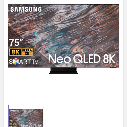
lượng 8K bằng "trí tuệ nhân
tạo'' mới
Bộ xử lý Neo Quantum 8K - Với
16 mạng mô phỏng thần kinh
nhân tạo -
Kiến tạo và Tự Nâng cấp cho bạn trải nghiệm chất lượng hình ảnh
8K tối ưu chưa từng có. Thay vì chỉ sử dụng một mạng mô phỏng
thần kinh nhân tạo để phân tích dữ liệu hình ảnh, bộ xử lý Neo
Quantum 8K sử dụng dữ liệu được tạo ra từ 16 mạng mô phỏng
thần kinh nhân tạo giúp tăng cường đến từng chi tiết theo chuẩn
8K cho mọi nội dung
*Trải nghiệm hiển thị có thể khác nhau tùy theo loại nội dung và
định dạng. Tính năng nâng cấp có thể không áp dụng cho kết nối
PC và chế độ Game Mode.