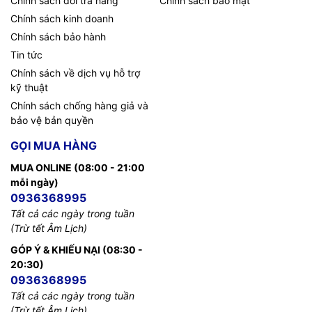
Chính sách đổi trả hàng
Chính sách bảo mật
Giải pháp cho không gian
Chính sách kinh doanh
tinh gọn
Chính sách bảo hành
Tin tức
Slim One Connect đính kèm
Chính sách về dịch vụ hỗ trợ
kỹ thuật
Dù bạn cài đặt TV ở bất cứ đâu, thiết bị Slim One Connect
Chính sách chống hàng giả và
đều giúp bạn giảm thiểu đáng kể tình trạng dây cáp bừa
bảo vệ bản quyền
bộn, cho phép lắp đặt gọn gàng và thẩm mỹ hơn.
GỌI MUA HÀNG
Chiến game mượt mà
MUA ONLINE (08:00 - 21:00
mỗi ngày)
theo từng chuyển động
0936368995
Tất cả các ngày trong tuần
chuẩn 120Hz
(Trừ tết Âm Lịch)
GÓP Ý & KHIẾU NẠI (08:30 -
Công nghệ Motion Xcelerator Turbo+
20:30)
Chiến thắng mọi màn game với chuyển động mượt mà lên
0936368995
đến 4K 120Hz nhờ công nghệ Motion Xcelerator Turbo+.
Tất cả các ngày trong tuần
Thỏa sức chơi game, sẵn sàng lâm trận với những thao tác
(Trừ tết Âm Lịch)