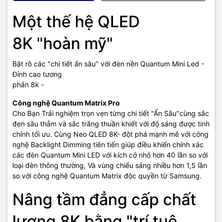
Độ tương phản vượt trội từ
Một thế hệ QLED
"góc nhìn đạo diễn"
8K "hoàn mỹ"
Công nghệ Quantum HDR 32x
Bật rõ các "chi tiết ẩn sâu" với đèn nền Quantum Mini Led -
Tái hiện chuẩn xác từng sắc thái, chi tiết chân thực với dải màu rực
Đỉnh cao tương
rỡ và độ tương phản ấn tượng. Thưởng thức trọn mọi chi tiết hoàn
phản 8k -
mỹ với công nghệ HDR10+ tuỳ chỉnh màu sắc và độ tương phản
Công nghệ Quantum Matrix Pro
trong từng cảnh phim.
Cho Bạn Trải nghiệm trọn vẹn từng chi tiết "Ẩn Sâu"cùng sắc
*Độ sáng của công nghệ Quantum HDR dựa trên các tiêu chuẩn
đen sâu thẳm và sắc trắng thuần khiết với độ sáng được tinh
thử nghiệm nội bộ và có thể thay đổi tùy theo môi trường xung
chỉnh tối ưu. Cùng Neo QLED 8K- đột phá mạnh mẽ với công
quanh hoặc các điều kiện đặc biệt khác.
nghệ Backlight Dimming tiên tiến giúp điều khiển chính xác
các đèn Quantum Mini LED với kích cở nhỏ hơn 40 lần so với
Trải nghiệm luôn trọn vẹn từ
loại đèn thông thường, Và vùng chiếu sáng nhiều hơn 1,5 lần
so với công nghệ Quantum Matrix độc quyền từ Samsung.
mọi góc nhìn
Nâng tầm đẳng cấp chất
Công nghệ Ultra Viewing Angle
lượng 8K bằng "trí tuệ
Ngồi ở đâu không còn quan trọng nữa Thoải mái tận hưởng mọi