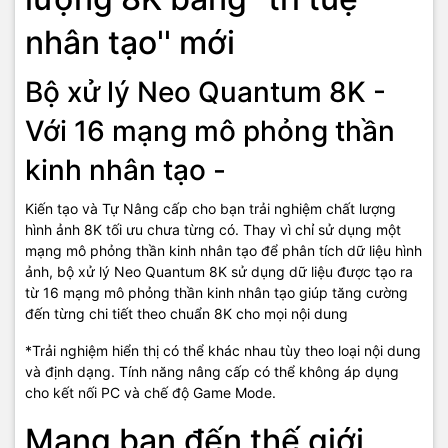
góc nhìn khác nhau, dù bạn ngồi trong góc căn phòng. Công nghệ
nhân tạo'' mới
Ultra Viewing Angle giảm thiểu tối đa sự rò rỉ ánh sáng bằng cách
tập trung và phân bổ đều nguồn sáng khắp màn hình TV.
Bộ xử lý Neo Quantum 8K -
Khi âm thanh vòm "theo dấu"
Với 16 mạng mô phỏng thần
hình ảnh chuyển động
kinh nhân tạo -
Công nghệ Object Tracking Sound Pro (OTS +)
Kiến tạo và Tự Nâng cấp cho bạn trải nghiệm chất lượng
Với các loa bố trí bên trong TV tạo hiệu ứng 3D, âm thanh sẽ theo
hình ảnh 8K tối ưu chưa từng có. Thay vì chỉ sử dụng một
dấu chuyển động hình ảnh của từng phân cảnh, khiến bạn cảm
mạng mô phỏng thần kinh nhân tạo để phân tích dữ liệu hình
thấy như thể đang xảy ra xung quanh bạn.
ảnh, bộ xử lý Neo Quantum 8K sử dụng dữ liệu được tạo ra
Bản giao hưởng tuyệt vời từ ​
từ 16 mạng mô phỏng thần kinh nhân tạo giúp tăng cường
đến từng chi tiết theo chuẩn 8K cho mọi nội dung
TV & Soundbar
*Trải nghiệm hiển thị có thể khác nhau tùy theo loại nội dung
và định dạng. Tính năng nâng cấp có thể không áp dụng
Công nghệ Q-Symphony
cho kết nối PC và chế độ Game Mode.
Mang bạn đến thế giới
Khi cả Loa Soundbar & Loa Tivi cùng đồng bộ thăng hoa tạo ra