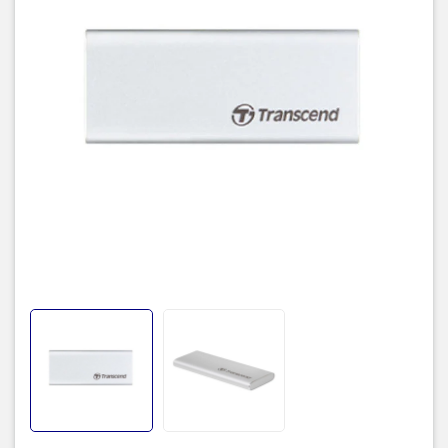
USB-A & USB-C - Kho lưu
trữ cho dân chuyên nghiệp
ESD260C 1Tb USB-A & USB-C Dung lượng của ổ cứng là 1Tb, cho
dân chuyên có thể mở rộng không gian lưu trữ đồ họa của mình
thoải mái.