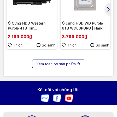
Ổ Cứng HDD Western
Ổ cứng HDD WD Purple
Purple 4TB Tím
6TB WD63PURU | Hàng
(WD42PURU) 3.5inch
chính hãng
2.199.000₫
3.799.000₫
SATA3 CHÍNH HÃNG |
Hàng chính hãng
Thích
So sánh
Thích
So sánh
Xem toàn bộ sản phẩm
Kết nối với chúng tôi: