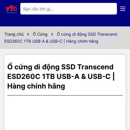
Thông số kỹ thuật
Loại ổ
SSD
Trang chủ
Ổ Cứng
Ổ cứng di động SSD Transcend
Dung lượng
1TGB
ESD260C 1TB USB-A & USB-C | Hàng chính hãng
Tốc độ đọc
520Mb/s
Tốc độ ghi
460Mb/s
Ổ cứng di động SSD Transcend
Chuẩn giao tiếp
Type-C và USB3.1
ESD260C 1TB USB-A & USB-C |
Hàng chính hãng
Kích thước
2.5inch
Màu sắc
Bạc
Ổ cứng di động SSD
Transcend ESD260C 1Tb