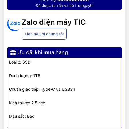
Để được tư vấn và hỗ trợ ngay!!!
Zalo điện máy TIC
Liên hệ với chúng tôi
Ưu đãi khi mua hàng
Loại ổ: SSD
Dung lượng: 1TB
Chuẩn giao tiếp: Type-C và USB3.1
TIC.VN
– Nhà phân phối và cung cấp giải pháp công nghệ uy tín
Kích thước: 2.5inch
tại Việt Nam. Chúng tôi chuyên cung cấp đa dạng sản phẩm:
Laptop
,
Máy tính PC
,
Máy chủ - Server
,
Thiết bị mạng
,
Camera
giám sát
,
Tổng đài
,
Màn hình tương tác
,
Linh kiện máy tính
,
Điện
Màu sắc: Bạc
máy
như tivi, tủ lạnh, máy giặt, máy hút ẩm... cùng nhiều thiết bị
công nghệ khác.
TIC.VN
cam kết mang đến
sản phẩm chính