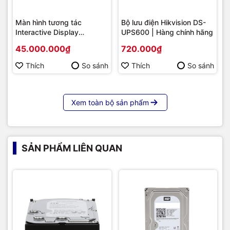
Màn hình tương tác
Bộ lưu điện Hikvision DS-
Interactive Display
UPS600 | Hàng chính hãng
Hikvision DS-D5B86RB/FL
45.000.000₫
720.000₫
86 | Cấu hình cao cấp |
Hàng chính hãng
Thích
So sánh
Thích
So sánh
Xem toàn bộ sản phẩm
SẢN PHẨM LIÊN QUAN