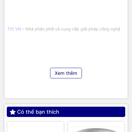
TIC.VN
– Nhà phân phối và cung cấp giải pháp công nghệ
uy tín tại Việt Nam. Chúng tôi chuyên cung cấp đa dạng sản
phẩm:
Laptop
,
Máy tính PC
,
Máy chủ - Server
,
Thiết bị
mạng
,
Camera giám sát
,
Tổng đài
,
Màn hình tương tác
,
Linh
kiện máy tính
,
Điện máy
như tivi, tủ lạnh, máy giặt, máy hút
ẩm... cùng nhiều thiết bị công nghệ khác.
TIC.VN
cam kết
mang đến
sản phẩm chính hãng, giá tốt, dịch vụ chuyên
nghiệp
, đáp ứng tối đa nhu cầu của doanh nghiệp cũng như
Xem thêm
gia đình và cá nhân.
Có thể bạn thích