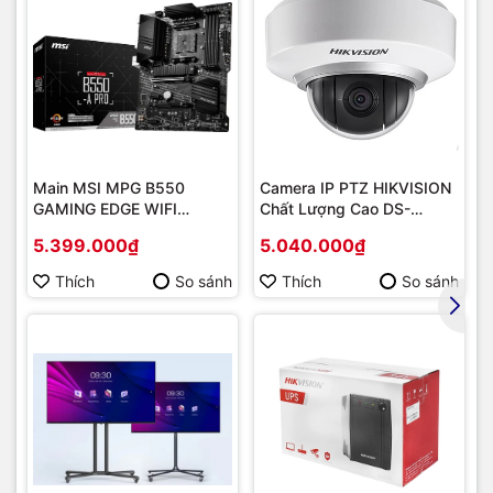
Main MSI MPG B550
Camera IP PTZ HIKVISION
GAMING EDGE WIFI
Chất Lượng Cao DS-
(Chipset AMD B550/
2DE2202-DE3
5.399.000₫
5.040.000₫
Socket AM4/ VGA
onboard)
Thích
So sánh
Thích
So sánh