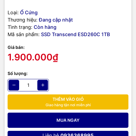
Loại:
Ổ Cứng
Thương hiệu:
Đang cập nhật
Tình trạng:
Còn hàng
Mã sản phẩm:
SSD Transcend ESD260C 1TB
Giá bán:
1.900.000₫
Ổ cứng di động SSD Transcend ESD260C 1Tb USB-A & USB-C
thiết kế tinh tế nhẹ nhàng cùng chất liệu vỏ nhôm trắng sang
Số lượng:
trọng, vỏ bọc giảm sốc tốt, độ bền cao. Bạn có thể cầm chiếc ổ
cứng này đi bất cứ đâu với kích thước nhỏ gọn 81.4 x 33.6 x
7.5mm.
THÊM VÀO GIỎ
Giao hàng tận nơi miễn phí
MUA NGAY
Liên hệ
0936368995