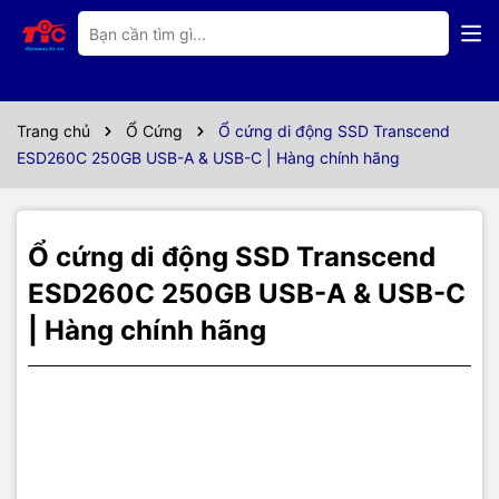
Thông số kỹ thuật
Loại ổ
SSD
Trang chủ
Ổ Cứng
Ổ cứng di động SSD Transcend
Dung lượng
250GB
ESD260C 250GB USB-A & USB-C | Hàng chính hãng
Tốc độ đọc
520Mb/s
Tốc độ ghi
460Mb/s
Ổ cứng di động SSD Transcend
Chuẩn giao tiếp
Type-C và USB3.1
ESD260C 250GB USB-A & USB-C
| Hàng chính hãng
Kích thước
2.5inch
Màu sắc
Bạc
ĐẶC ĐIỂM NỔI BẬT