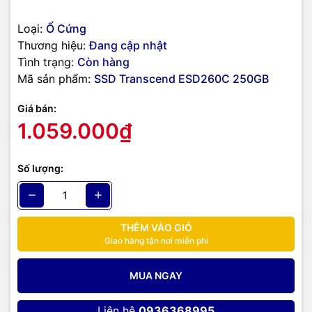
Loại:
Ổ Cứng
Thương hiệu:
Đang cập nhật
Tình trạng:
Còn hàng
Mã sản phẩm:
SSD Transcend ESD260C 250GB
Giá bán:
1.059.000₫
Số lượng:
THÊM VÀO GIỎ
Giao hàng tận nơi miễn phí
Ổ cứng di động SSD Transcend ESD260C 250GB USB-A & USB-C
MUA NGAY
thiết kế tinh tế nhẹ nhàng cùng chất liệu vỏ nhôm trắng sang
trọng, vỏ bọc giảm sốc tốt, độ bền cao. Bạn có thể cầm chiếc ổ
Liên hệ
0936368995