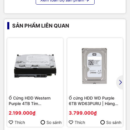
SẢN PHẨM LIÊN QUAN
Ổ Cứng HDD Western
Ổ cứng HDD WD Purple
Purple 4TB Tím
6TB WD63PURU | Hàng
(WD42PURU) 3.5inch
chính hãng
2.199.000₫
3.799.000₫
SATA3 CHÍNH HÃNG |
Hàng chính hãng
Thích
So sánh
Thích
So sánh