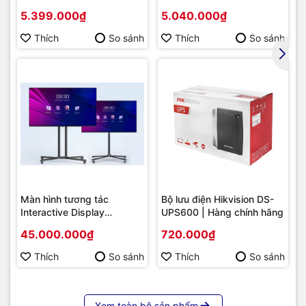
(Chipset AMD B550/
2DE2202-DE3
5.399.000₫
5.040.000₫
Socket AM4/ VGA
onboard)
Thích
So sánh
Thích
So sánh
Màn hình tương tác
Bộ lưu điện Hikvision DS-
Interactive Display
UPS600 | Hàng chính hãng
Hikvision DS-D5B86RB/FL
45.000.000₫
720.000₫
86 | Cấu hình cao cấp |
Hàng chính hãng
Thích
So sánh
Thích
So sánh
Xem toàn bộ sản phẩm