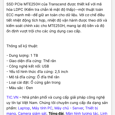
SSD PCIe MTE250H của Transcend được thiết kế với mã
hóa LDPC (Kiểm tra chẵn lẻ mật độ thấp)--một thuật toán
ECC mạnh mẽ--để giữ an toàn cho dữ liệu. Với cơ chế điều
tiết nhiệt động tích hợp, nhiệt độ vận hành được theo dõi và
kiểm soát chính xác cho MTE250H, mang lại độ bền và độ
ổn định vượt trội cho các ứng dụng cao cấp.
Thông số kỹ thuật:
- Dung lượng: 1 TB
- Giao diện đĩa cứng: Thể rắn
- Công nghệ kết nối: USB
- Yếu tố hình thức đĩa cứng: 2,5 inch
- Mô tả đĩa cứng: Ổ đĩa thể rắn
- Loại cài đặt: Ổ cứng gắn trong
- Màu sắc : Đen
TIC.VN
– Nhà phân phối và cung cấp giải pháp công nghệ
uy tín tại Việt Nam. Chúng tôi chuyên cung cấp đa dạng sản
phẩm:
Laptop
,
Máy tính PC
,
Máy chủ - Server
,
Thiết bị
mạng
,
Camera giám sát
,
Tổng đài
,
Màn hình tương tác
,
Linh