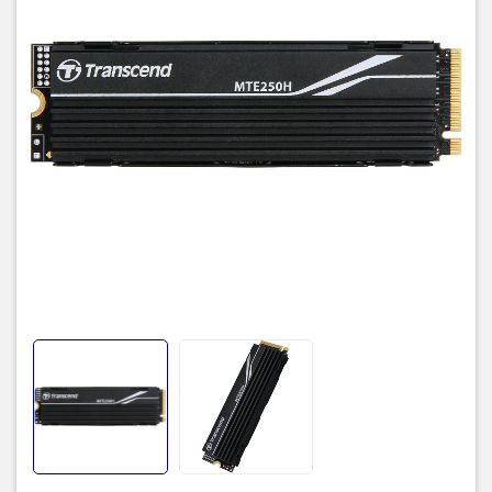
giúp giảm 15% nhiệt độ ổ đĩa, cho phép SSD duy trì nhiệt độ hoạt
động thấp hơn, ngay cả khi bạn đang đạt hiệu suất tối đa trên máy
tính để bàn hoặc bảng điều khiển trò chơi.
SSD PCIe MTE250H của Transcend được thiết kế với mã hóa
LDPC (Kiểm tra chẵn lẻ mật độ thấp)--một thuật toán ECC mạnh
mẽ--để giữ an toàn cho dữ liệu. Với cơ chế điều tiết nhiệt động tích
hợp, nhiệt độ vận hành được theo dõi và kiểm soát chính xác cho
MTE250H, mang lại độ bền và độ ổn định vượt trội cho các ứng
dụng cao cấp.
Thông số kỹ thuật:
- Dung lượng: 1 TB
- Giao diện đĩa cứng: Thể rắn
- Công nghệ kết nối: USB
- Yếu tố hình thức đĩa cứng: 2,5 inch
- Mô tả đĩa cứng: Ổ đĩa thể rắn
- Loại cài đặt: Ổ cứng gắn trong
- Màu sắc : Đen