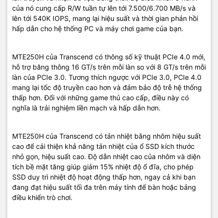
của nó cung cấp R/W tuần tự lên tới 7.500/6.700 MB/s và
lên tới 540K IOPS, mang lại hiệu suất và thời gian phản hồi
hấp dẫn cho hệ thống PC và máy chơi game của bạn.
MTE250H của Transcend có thông số kỹ thuật PCIe 4.0 mới,
hỗ trợ băng thông 16 GT/s trên mỗi làn so với 8 GT/s trên mỗi
làn của PCIe 3.0. Tương thích ngược với PCIe 3.0, PCIe 4.0
mang lại tốc độ truyền cao hơn và đảm bảo độ trễ hệ thống
thấp hơn. Đối với những game thủ cao cấp, điều này có
nghĩa là trải nghiệm liền mạch và hấp dẫn hơn.
MTE250H của Transcend có tản nhiệt bằng nhôm hiệu suất
cao để cải thiện khả năng tản nhiệt của ổ SSD kích thước
nhỏ gọn, hiệu suất cao. Độ dẫn nhiệt cao của nhôm và diện
tích bề mặt tăng giúp giảm 15% nhiệt độ ổ đĩa, cho phép
SSD duy trì nhiệt độ hoạt động thấp hơn, ngay cả khi bạn
đang đạt hiệu suất tối đa trên máy tính để bàn hoặc bảng
điều khiển trò chơi.