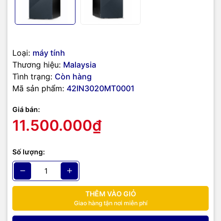
cùng phù hợp với công việc của nhân viên văn phòng, thu ngân-
kho hàng, người làm doanh nghiệp và chủ yếu là các công việc sổ
sách excel. Core i3-13100 gồm 4 nhân 8 luồng, xung nhịp tối đa
up to 4.50 GHz để bạn thỏa sức làm tới nơi chơi tới bến với đa tác
vụ không chỉ là công việc văn phòng đơn giản.
Loại:
máy tính
Thương hiệu:
Malaysia
Tình trạng:
Còn hàng
Mã sản phẩm:
42IN3020MT0001
Giá bán:
11.500.000₫
Số lượng:
THÊM VÀO GIỎ
Giao hàng tận nơi miễn phí