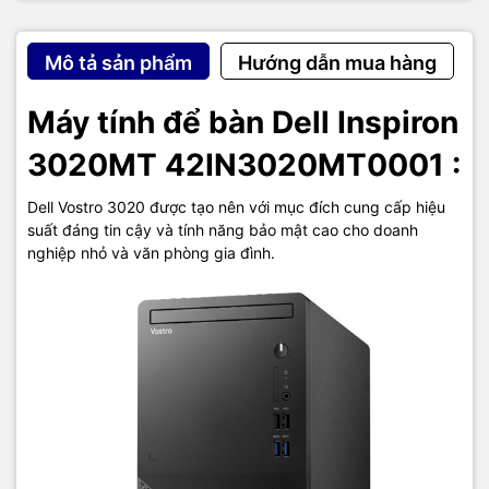
Mô tả sản phẩm
Hướng dẫn mua hàng
Máy tính để bàn Dell Inspiron
3020MT 42IN3020MT0001 :
Dell Vostro 3020 được tạo nên với mục đích cung cấp hiệu
suất đáng tin cậy và tính năng bảo mật cao cho doanh
nghiệp nhỏ và văn phòng gia đình.
Ứng dụng Dell Mobile Connect được sử dụng trên các dòng máy
tính Dell cho phép kết nối liền mạch giữa máy tính của bạn và điện
thoại thông minh. Tức là sau khi kết nối thành công, bạn có thể sử
dụng máy tính của mình để xem toàn bộ những gì đang trực tiếp
xảy ra trên điện thoại của bạn (bao gồm các cuộc gọi đến, tin
nhắn văn bản, thông báo trực tuyến, cập nhật phần mềm, dữ liệu
và tệp tin hay thậm chí là các thao tác đang diễn ra trên điện
thoại).