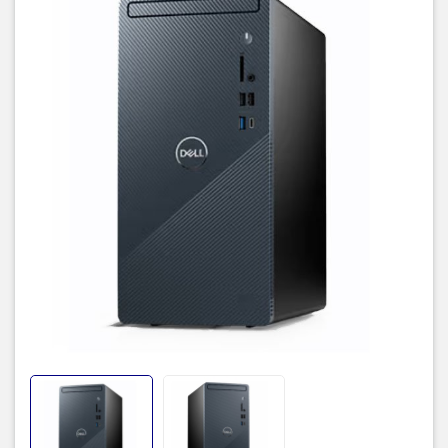
Dell Vostro 3020 với hiệu năng
bền bỉ, ổn định dưới sự trợ giúp
từ chip Intel gen 13th mới nhất
Máy tính để bàn Dell Inspiron 3020MT 42IN3020MT0001 sở hữu
cấu hình của intel gen 13th mạnh mẽ nhất tuy nhiên Intel core i3 lại
không phải con chip quá mạnh, nhưng hiệu năng của thế hệ gen
13th- Raptor Lake quả thật không thể coi thường, sản phẩm vô