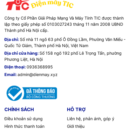
tính thẩm mỹ cho sản phẩm. Ngoài ra thiết kế hoàn hảo của
sản phẩm cũng là điểm cộng cho việc nâng cấp sửa chữa
được dễ dàng hơn.
Công ty Cổ Phần Giải Pháp Mạng Và Máy Tính TIC được thành
lập theo giấy phép số 0103027243 tháng 11 năm 2008 UBND
Thành phố Hà Nội cấp.
Địa chỉ:
Số nhà 11 ngõ 63 phố Ô Đồng Lầm, Phường Văn Miếu -
Quốc Tử Giám, Thành phố Hà Nội, Việt Nam
Thông số kỹ thuật:
Địa chỉ cửa hàng:
Số 158 ngõ 192 phố Lê Trọng Tấn, phường
Phương Liệt, Hà Nội
Thương hiệu
Dell
Mã sản phẩm
3020MT(42IN3020MT0001)
Điện thoại:
0936368995
Bộ vi xử lý
Core i3
Email:
admin@dienmay.xyz
Tốc độ CPU
≥ 3.0 GHz
Dung lượng RAM
8GB
Card màn hình
VGA Onboard
Hệ điều hành cài sẵn
Windows 11
Loại máy tính
Máy tính để bàn
CHÍNH SÁCH
HỖ TRỢ
Dung lượng Ổ cứng
256GB SSD
Điều khoản sử dụng
Liên hệ, phản ánh, góp ý
Thông số khác
Wifi
Hình thức thanh toán
Giới thiệu
Ổ quang (Optical drive)
Không có