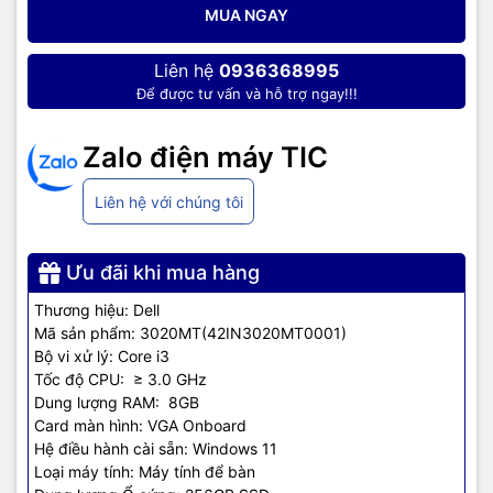
MUA NGAY
Liên hệ
0936368995
Để được tư vấn và hỗ trợ ngay!!!
Ngoài ra tích hợp card đồ họa onboard Intel UHD Graphics với 24
Zalo điện máy TIC
đơn vị xử lý, tốc độ đồ họa tối đa đạt 1050MHz hỗ trợ DirectX 12
và OpenGL 4.6, cùng với các công nghệ đồ họa khác như Intel
Liên hệ với chúng tôi
Quick Sync Video và Intel Clear Video HD đáp ứng sử dụng tốt các
tác vụ cơ bản và chơi game đơn giản.
Xử lý toàn bộ công việc văn phòng dù là những file excel của kế
Ưu đãi khi mua hàng
toán trưởng với hàng triệu dòng vẫn thật mượt mà nhờ RAM 8Gb
Thương hiệu: Dell
DDR4 3200 MHz kết hợp cùng ổ cứng SSD 256Gb M.2 PCIe
Mã sản phẩm: 3020MT(42IN3020MT0001)
NVMe Solid State Drive
Bộ vi xử lý: Core i3
Tốc độ CPU: ≥ 3.0 GHz
Dung lượng RAM: 8GB
Card màn hình: VGA Onboard
Hệ điều hành cài sẵn: Windows 11
Lợi ích khi sử dụng máy tính
Loại máy tính: Máy tính để bàn