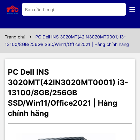
Thông số kỹ thuật
Máy tính để bàn Dell Inspiron
3020MT 42IN3020MT0001 :
Trang chủ
PC Dell INS 3020MT(42IN3020MT0001) i3-
13100/8GB/256GB SSD/Win11/Office2021 | Hàng chính hãng
Dell Vostro 3020 được tạo nên với mục đích cung cấp hiệu suất
đáng tin cậy và tính năng bảo mật cao cho doanh nghiệp nhỏ và
văn phòng gia đình.
PC Dell INS
3020MT(42IN3020MT0001) i3-
13100/8GB/256GB
SSD/Win11/Office2021 | Hàng
chính hãng