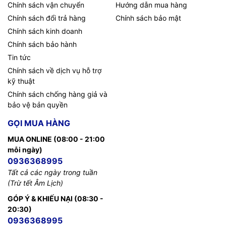
Bảo hành
12 tháng
Chính sách vận chuyển
Hướng dẫn mua hàng
Chính sách đổi trả hàng
Chính sách bảo mật
Chính sách kinh doanh
TIC.VN
– Nhà phân phối và cung cấp giải pháp công nghệ
Chính sách bảo hành
uy tín tại Việt Nam. Chúng tôi chuyên cung cấp đa dạng sản
phẩm:
Laptop
,
Máy tính PC
,
Máy chủ - Server
,
Thiết bị
Tin tức
mạng
,
Camera giám sát
,
Tổng đài
,
Màn hình tương tác
,
Linh
Chính sách về dịch vụ hỗ trợ
kiện máy tính
,
Điện máy
như tivi, tủ lạnh, máy giặt, máy hút
kỹ thuật
ẩm... cùng nhiều thiết bị công nghệ khác.
TIC.VN
cam kết
Chính sách chống hàng giả và
mang đến
sản phẩm chính hãng, giá tốt, dịch vụ chuyên
bảo vệ bản quyền
nghiệp
, đáp ứng tối đa nhu cầu của doanh nghiệp cũng như
gia đình và cá nhân.
GỌI MUA HÀNG
MUA ONLINE (08:00 - 21:00
mỗi ngày)
0936368995
Tất cả các ngày trong tuần
(Trừ tết Âm Lịch)
GÓP Ý & KHIẾU NẠI (08:30 -
20:30)
0936368995