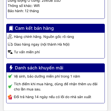
Dung lượng Ổ cứng: 256GB SSD
đồng bộ Dell
Thông số khác: Wifi
Bảo hành: 12 tháng
Không chỉ nằm ở cấu hình khỏe mà còn nằm ở khả năng nâng cấp.
Mọi nhu cầu nâng cấp vui lòng liên hệ hotline 19002173 để được
tư vấn tận tâm nhất.
Cam kết bán hàng
Nhìn chung đây là cấu hình quá ổn với những công ty, khu công
nghiệp muốn sở hữu bộ máy mạnh và ổn định theo năm tháng
Hàng chính hãng. Nguồn gốc rõ ràng
Tính năng đi kèm được cung cấp sẵn trên Dell
Bạn có thể dễ dàng truy cập internet hơn dù ngồi ở vị trí nào trong
Giao hàng ngay (nội thành Hà Nội)
căn nhà với đầy đủ các tùy chọn kết nối trên Dell Vostro. Wi-Fi 6
Tư vấn miễn phí
cùng Bluetooth cung cấp khả năng truy cập không dây nhanh
chóng trong thời đại công nghệ số 4.0.
Danh sách khuyến mãi
Vệ sinh, bảo dưỡng miễn phí trong 1 năm
Tích điểm khi mua hàng, dùng để nhận thêm ưu đãi
cho lần mua sau.
Đổi trả hàng 14 ngày nếu có lỗi do nhà sản xuất