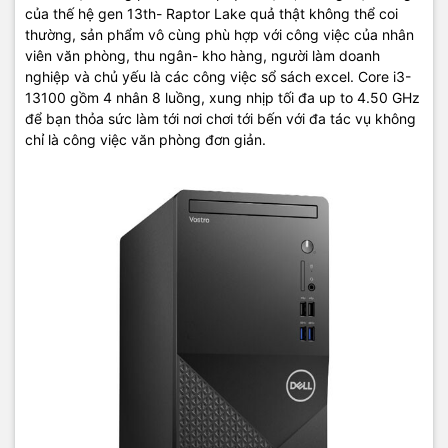
được phân bổ hợp lý thuận tiện sử dụng cũng như tăng tính thẩm
của thế hệ gen 13th- Raptor Lake quả thật không thể coi
mỹ cho sản phẩm. Ngoài ra thiết kế hoàn hảo của sản phẩm cũng
thường, sản phẩm vô cùng phù hợp với công việc của nhân
là điểm cộng cho việc nâng cấp sửa chữa được dễ dàng hơn.
viên văn phòng, thu ngân- kho hàng, người làm doanh
nghiệp và chủ yếu là các công việc sổ sách excel. Core i3-
13100 gồm 4 nhân 8 luồng, xung nhịp tối đa up to 4.50 GHz
để bạn thỏa sức làm tới nơi chơi tới bến với đa tác vụ không
chỉ là công việc văn phòng đơn giản.
Thông số kỹ thuật:
Thương hiệu
Dell
Mã sản phẩm
3020MT(42IN3020MT0001)
Bộ vi xử lý
Core i3
Tốc độ CPU
≥ 3.0 GHz
Dung lượng RAM
8GB
Card màn hình
VGA Onboard