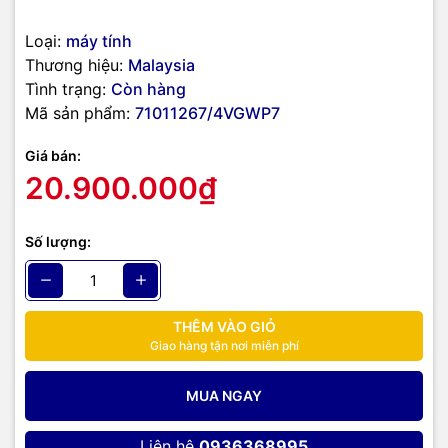
Loại:
máy tính
Khu vực làm mát cho CPU trên Dell Vostro 3020 Tower cũng được
Thương hiệu:
Malaysia
đầu tư tốt. Với dạng thiết kế quạt hút ra cùng cụm dẫn gió hứa hẹn
Tình trạng:
Còn hàng
nhiệt độ hoạt động mát mẻ, đảm bảo việc khai thác hết hiệu năng
Mã sản phẩm:
71011267/4VGWP7
của dòng vi xử lý Intel thế hệ 13 Raptor Lake hiện đại nhất được
tích hợp bên trong.
Giá bán:
Máy tính để bàn theo hãng còn sở hữu hệ thống cổng nối trước và
20.900.000₫
sau được phân bổ hợp lý thuận tiện sử dụng cũng như tăng tính
thẩm mỹ cho sản phẩm.
Số lượng:
THÊM VÀO GIỎ
Giao hàng tận nơi miễn phí
MUA NGAY
Liên hệ
0936368995