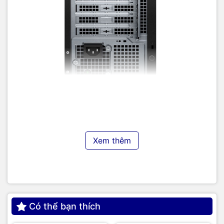
Lưu ý: Cổng kết nối trên sản phẩm thực tế có thể khác tuỳ
vào lựa chọn của nhà cung cấp, quý khách vui lòng kiểm tra
kỹ trước khi thanh toán.
Nhìn chung, dưới diện mạo có thể coi là khá cầu toàn đó, ta
Xem thêm
thấy được sự cẩn thận, tỉ mỉ được Dell áp dụng trên Vostro
3020MT siêu phẩm đứng đầu được doanh nghiệp tin dùng.
Có thể bạn thích
Cấu hình mạnh mẽ được tin