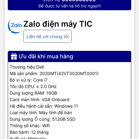
Để được tư vấn và hỗ trợ ngay!!!
Zalo điện máy TIC
Liên hệ với chúng tôi
Ưu đãi khi mua hàng
Thương hiệu:Dell
Mã sản phẩm: 3020MT(42VT3020MT0001)
Lưu ý: Cổng kết nối trên sản phẩm thực tế có thể khác tuỳ vào lựa
Bộ vi xử lý: Core i7
chọn của nhà cung cấp, quý khách vui lòng kiểm tra kỹ trước khi
Tốc độ CPU: ≥ 2.0 GHz
thanh toán.
Dung lượng RAM: 16GB
Nhìn chung, dưới diện mạo có thể coi là khá cầu toàn đó, ta thấy
Card màn hình: VGA Onboard
được sự cẩn thận, tỉ mỉ được Dell áp dụng trên Vostro 3020MT
Hệ điều hành cài sẵn: Windows 11
siêu phẩm đứng đầu được doanh nghiệp tin dùng.
Loại máy tính: Máy tính để bàn
Dung lượng Ổ cứng: 512GB SSD
Thông số khác: Wifi
Bảo hành: 12 tháng
Xuất xứ: Malaysia