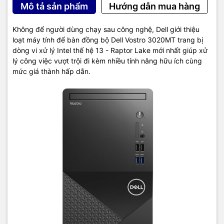
trang bị sẵn cả chân cắm kích thước 2280 phổ biến để người dùng
Mô tả sản phẩm
Hướng dẫn mua hàng
tìm mua và nâng cấp dễ dàng.
Không để người dùng chạy sau công nghệ, Dell giới thiệu
Thông số kỹ thuật:
loạt máy tính để bàn đồng bộ Dell Vostro 3020MT trang bị
dòng vi xử lý Intel thế hệ 13 - Raptor Lake mới nhất giúp xử
Thương hiệu
Dell
lý công việc vượt trội đi kèm nhiều tính năng hữu ích cùng
mức giá thành hấp dẫn.
Mã sản phẩm
3020MT(42VT3020MT0001)
Bộ vi xử lý
Core i7
Tốc độ CPU
≥ 2.0 GHz
Dung lượng RAM
16GB
Card màn hình
VGA Onboard
Hệ điều hành cài sẵn
Windows 11
Loại máy tính
Máy tính để bàn
Dung lượng Ổ cứng
512GB SSD