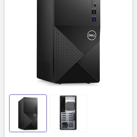
Thân case chắc chắn, thiết kế tối
ưu để tản nhiệt và nâng cấp
Là một trong những nhãn hàng tiên phong và có tuổi đời lâu năm
trong nghề, Dell trang bị cho khối ngành văn phòng của doanh
nghiệp hàng đầu thân case đứng to để khách hàng thừa sức độ
thêm nhiều thiết bị đặc thù hay khe cắm mở rộng trên Dell Vostro
3020 Tower.
Thiết kế còn được đánh giá khá cao bởi lớp vỏ kim loại chắc chắn
trên Vostro 3020, hầu như trên mỗi mặt thân case đều có lưới giúp
tối ưu hơn khả năng thoát nhiệt dưới sự hỗ trợ từ những bộ tản
nhiệt bên trong.