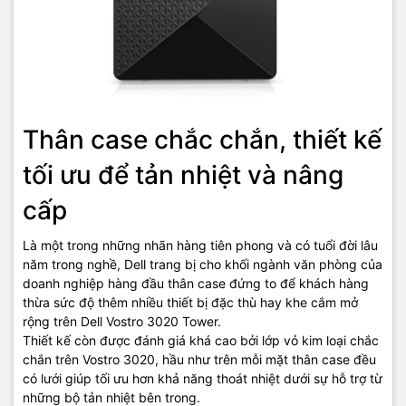
Wifi
Thông số khác
Bảo hành
12 tháng
Xuất xứ
Malaysia
Thân case chắc chắn, thiết kế
tối ưu để tản nhiệt và nâng
cấp
TIC.VN
– Nhà phân phối và cung cấp giải pháp công nghệ uy tín
tại Việt Nam. Chúng tôi chuyên cung cấp đa dạng sản phẩm:
Laptop
,
Máy tính PC
,
Máy chủ - Server
,
Thiết bị mạng
,
Camera
Là một trong những nhãn hàng tiên phong và có tuổi đời lâu
giám sát
,
Tổng đài
,
Màn hình tương tác
,
Linh kiện máy tính
,
Điện
năm trong nghề, Dell trang bị cho khối ngành văn phòng của
máy
như tivi, tủ lạnh, máy giặt, máy hút ẩm... cùng nhiều thiết bị
doanh nghiệp hàng đầu thân case đứng to để khách hàng
công nghệ khác.
TIC.VN
cam kết mang đến
sản phẩm chính
thừa sức độ thêm nhiều thiết bị đặc thù hay khe cắm mở
hãng, giá tốt, dịch vụ chuyên nghiệp
, đáp ứng tối đa nhu cầu của
rộng trên Dell Vostro 3020 Tower.
doanh nghiệp cũng như gia đình và cá nhân.
Thiết kế còn được đánh giá khá cao bởi lớp vỏ kim loại chắc
chắn trên Vostro 3020, hầu như trên mỗi mặt thân case đều
có lưới giúp tối ưu hơn khả năng thoát nhiệt dưới sự hỗ trợ từ
những bộ tản nhiệt bên trong.