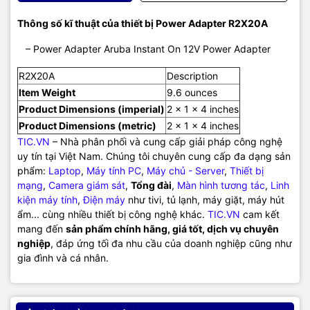
Thông số kĩ thuật của thiết bị Power Adapter R2X20A
– Power Adapter Aruba Instant On 12V Power Adapter
R2X20A
Description
Item Weight
9.6 ounces
Product Dimensions (imperial)
2 x 1 x 4 inches
Product Dimensions (metric)
‎2 x 1 x 4 inches
TIC.VN
– Nhà phân phối và cung cấp giải pháp công nghệ
uy tín tại Việt Nam. Chúng tôi chuyên cung cấp đa dạng sản
phẩm:
Laptop
,
Máy tính PC
,
Máy chủ - Server
,
Thiết bị
mạng
,
Camera giám sát
,
Tổng đài
,
Màn hình tương tác
,
Linh
kiện máy tính
,
Điện máy
như tivi, tủ lạnh, máy giặt, máy hút
ẩm... cùng nhiều thiết bị công nghệ khác.
TIC.VN
cam kết
mang đến
sản phẩm chính hãng, giá tốt, dịch vụ chuyên
nghiệp
, đáp ứng tối đa nhu cầu của doanh nghiệp cũng như
gia đình và cá nhân.