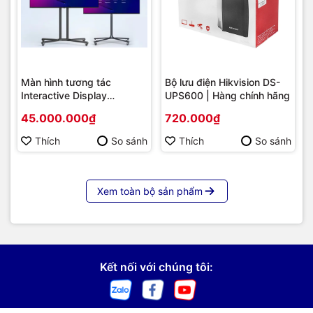
Màn hình tương tác
Bộ lưu điện Hikvision DS-
Interactive Display
UPS600 | Hàng chính hãng
Hikvision DS-D5B86RB/FL
45.000.000₫
720.000₫
86 | Cấu hình cao cấp |
Hàng chính hãng
Thích
So sánh
Thích
So sánh
Xem toàn bộ sản phẩm
Kết nối với chúng tôi: