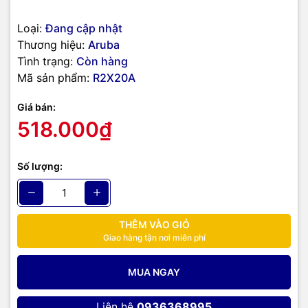
Loại:
Đang cập nhật
Thương hiệu:
Aruba
Tình trạng:
Còn hàng
Mã sản phẩm:
R2X20A
Giá bán:
518.000₫
Số lượng:
THÊM VÀO GIỎ
Giao hàng tận nơi miễn phí
MUA NGAY
Liên hệ
0936368995