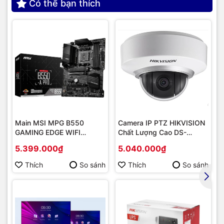
Có thể bạn thích
Main MSI MPG B550
Camera IP PTZ HIKVISION
GAMING EDGE WIFI
Chất Lượng Cao DS-
(Chipset AMD B550/
2DE2202-DE3
5.399.000₫
5.040.000₫
Socket AM4/ VGA
onboard)
Thích
So sánh
Thích
So sánh