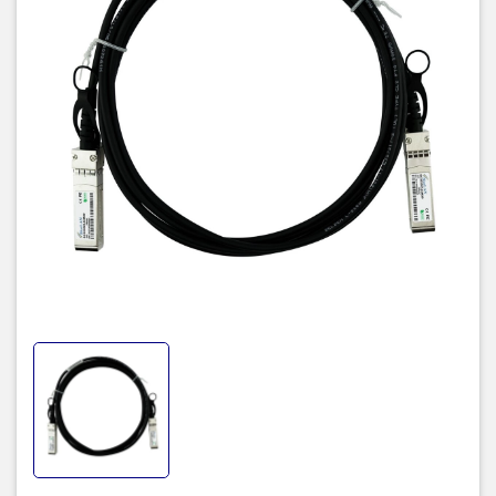
tại Việt Nam. Chúng tôi chuyên cung cấp đa dạng sản phẩm:
Laptop
,
Máy tính PC
,
Máy chủ - Server
,
Thiết bị mạng
,
Camera
giám sát
,
Tổng đài
,
Màn hình tương tác
,
Linh kiện máy tính
,
Điện
máy
như tivi, tủ lạnh, máy giặt, máy hút ẩm... cùng nhiều thiết bị
công nghệ khác.
TIC.VN
cam kết mang đến
sản phẩm chính
hãng, giá tốt, dịch vụ chuyên nghiệp
, đáp ứng tối đa nhu cầu của
doanh nghiệp cũng như gia đình và cá nhân.