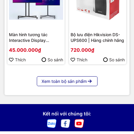
Màn hình tương tác
Bộ lưu điện Hikvision DS-
Interactive Display
UPS600 | Hàng chính hãng
Hikvision DS-D5B86RB/FL
45.000.000₫
720.000₫
86 | Cấu hình cao cấp |
Hàng chính hãng
Thích
So sánh
Thích
So sánh
Xem toàn bộ sản phẩm
Kết nối với chúng tôi: