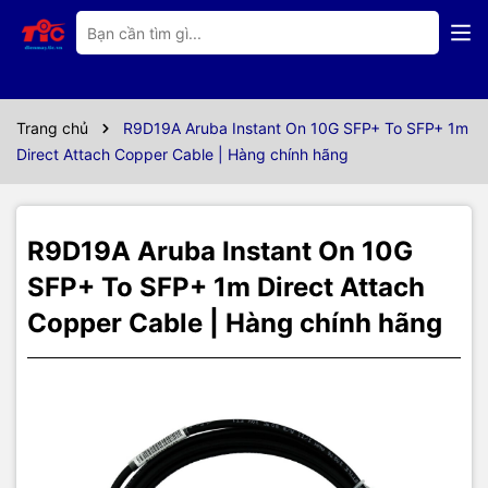
Thông số kỹ thuật
Thông số kỹ thuật
Aruba R9D19A
Trang chủ
R9D19A Aruba Instant On 10G SFP+ To SFP+ 1m
Direct Attach Copper Cable | Hàng chính hãng
Datasheet R9D19A
Specification
R9D19A Aruba Instant On 10G
SFP+ To SFP+ 1m Direct Attach
Product
Aruba Instant On 10G SFP+ to SFP+ 1m
Differentiator
Copper Cable | Hàng chính hãng
Direct Attach Copper Cable
(long)
Speed
10G SFP+
length
1m
TIC.VN
– Nhà phân phối và cung cấp giải pháp công nghệ uy tín