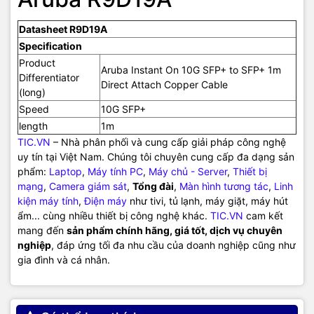
Datasheet R9D19A
Specification
Product
Aruba Instant On 10G SFP+ to SFP+ 1m
Differentiator
Direct Attach Copper Cable
(long)
Speed
10G SFP+
length
1m
TIC.VN
– Nhà phân phối và cung cấp giải pháp công nghệ
uy tín tại Việt Nam. Chúng tôi chuyên cung cấp đa dạng sản
phẩm:
Laptop
,
Máy tính PC
,
Máy chủ - Server
,
Thiết bị
mạng
,
Camera giám sát
,
Tổng đài
,
Màn hình tương tác
,
Linh
kiện máy tính
,
Điện máy
như tivi, tủ lạnh, máy giặt, máy hút
ẩm... cùng nhiều thiết bị công nghệ khác.
TIC.VN
cam kết
mang đến
sản phẩm chính hãng, giá tốt, dịch vụ chuyên
nghiệp
, đáp ứng tối đa nhu cầu của doanh nghiệp cũng như
gia đình và cá nhân.