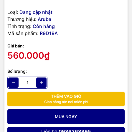
Loại:
Đang cập nhật
Thương hiệu:
Aruba
Tình trạng:
Còn hàng
Mã sản phẩm:
R9D19A
Giá bán:
560.000₫
Số lượng:
THÊM VÀO GIỎ
Giao hàng tận nơi miễn phí
MUA NGAY
Liên hệ
0936368995