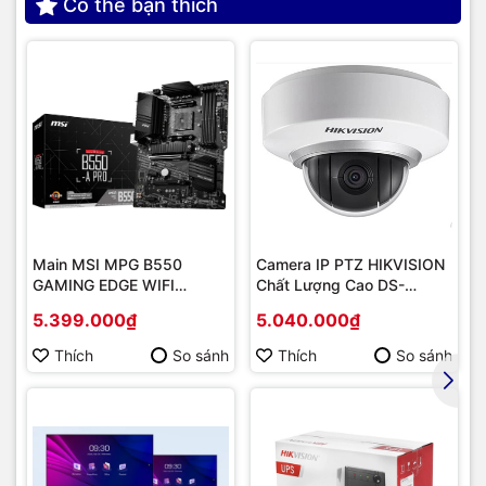
Có thể bạn thích
Main MSI MPG B550
Camera IP PTZ HIKVISION
GAMING EDGE WIFI
Chất Lượng Cao DS-
(Chipset AMD B550/
2DE2202-DE3
5.399.000₫
5.040.000₫
Socket AM4/ VGA
onboard)
Thích
So sánh
Thích
So sánh