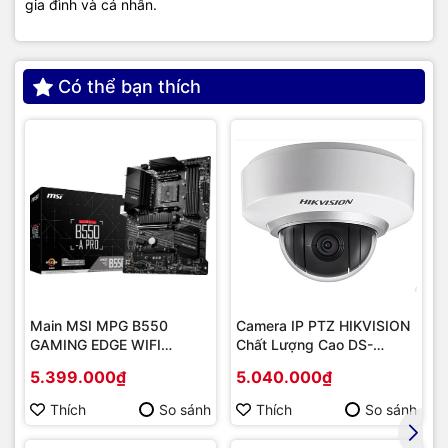
gia đình và cá nhân.
Có thể bạn thích
Main MSI MPG B550
Camera IP PTZ HIKVISION
GAMING EDGE WIFI
Chất Lượng Cao DS-
(Chipset AMD B550/
2DE2202-DE3
5.399.000₫
5.040.000₫
Socket AM4/ VGA
onboard)
Thích
So sánh
Thích
So sánh