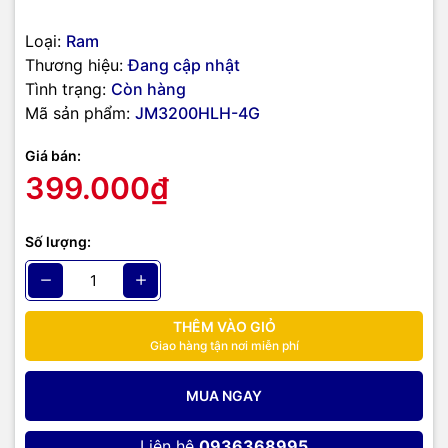
công nghệ khác.
TIC.VN
cam kết mang đến
sản phẩm chính
Loại:
Ram
hãng, giá tốt, dịch vụ chuyên nghiệp
, đáp ứng tối đa nhu cầu của
doanh nghiệp cũng như gia đình và cá nhân.
Thương hiệu:
Đang cập nhật
Tình trạng:
Còn hàng
Mã sản phẩm:
JM3200HLH-4G
Giá bán:
399.000₫
Số lượng:
THÊM VÀO GIỎ
Giao hàng tận nơi miễn phí
MUA NGAY
Liên hệ
0936368995