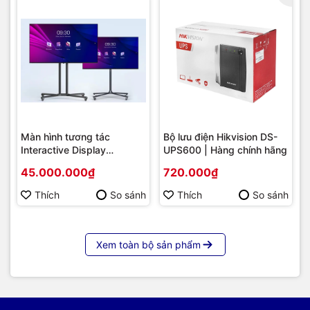
Màn hình tương tác
Bộ lưu điện Hikvision DS-
Interactive Display
UPS600 | Hàng chính hãng
Hikvision DS-D5B86RB/FL
45.000.000₫
720.000₫
86 | Cấu hình cao cấp |
Hàng chính hãng
Thích
So sánh
Thích
So sánh
Xem toàn bộ sản phẩm