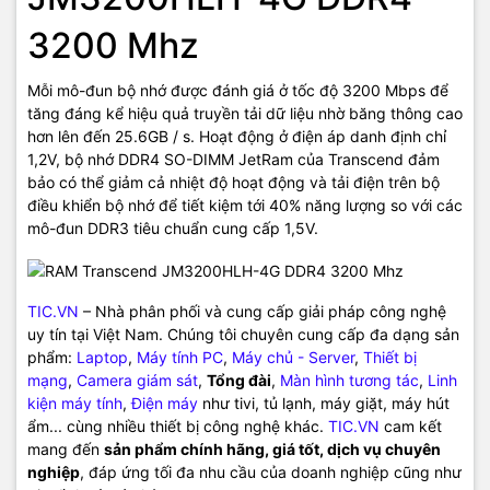
3200 Mhz
Mỗi mô-đun bộ nhớ được đánh giá ở tốc độ 3200 Mbps để
tăng đáng kể hiệu quả truyền tải dữ liệu nhờ băng thông cao
hơn lên đến 25.6GB / s. Hoạt động ở điện áp danh định chỉ
1,2V, bộ nhớ DDR4 SO-DIMM JetRam của Transcend đảm
bảo có thể giảm cả nhiệt độ hoạt động và tải điện trên bộ
điều khiển bộ nhớ để tiết kiệm tới 40% năng lượng so với các
mô-đun DDR3 tiêu chuẩn cung cấp 1,5V.
TIC.VN
– Nhà phân phối và cung cấp giải pháp công nghệ
uy tín tại Việt Nam. Chúng tôi chuyên cung cấp đa dạng sản
phẩm:
Laptop
,
Máy tính PC
,
Máy chủ - Server
,
Thiết bị
mạng
,
Camera giám sát
,
Tổng đài
,
Màn hình tương tác
,
Linh
kiện máy tính
,
Điện máy
như tivi, tủ lạnh, máy giặt, máy hút
ẩm... cùng nhiều thiết bị công nghệ khác.
TIC.VN
cam kết
mang đến
sản phẩm chính hãng, giá tốt, dịch vụ chuyên
nghiệp
, đáp ứng tối đa nhu cầu của doanh nghiệp cũng như