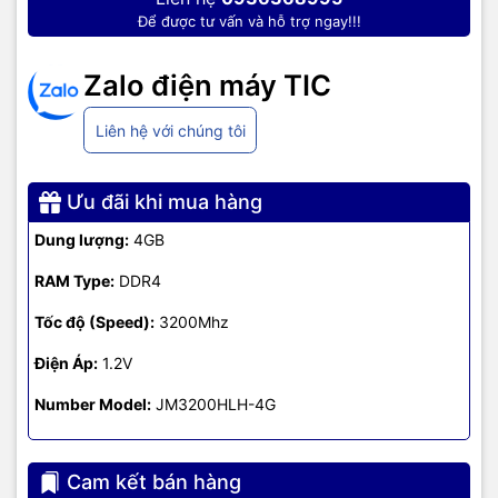
Để được tư vấn và hỗ trợ ngay!!!
Zalo điện máy TIC
Liên hệ với chúng tôi
Ưu đãi khi mua hàng
Dung lượng:
4GB
RAM Type:
DDR4
Tốc độ (Speed):
3200Mhz
Điện Áp:
1.2V
Number Model:
JM3200HLH-4G
Cam kết bán hàng