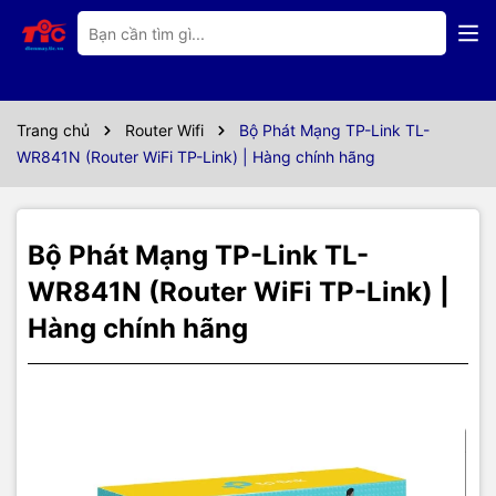
Thông số kỹ thuật
Cấu hình Bộ phát wifi TP-Link
TL-WR841N (Chuẩn N/
Trang chủ
Router Wifi
Bộ Phát Mạng TP-Link TL-
WR841N (Router WiFi TP-Link) | Hàng chính hãng
300Mbps/ 2 Ăng-ten ngoài/ 15
User)
Bộ Phát Mạng TP-Link TL-
Tốc độ WIFI
300Mbps
WR841N (Router WiFi TP-Link) |
Chuẩn kết
Hàng chính hãng
Chuẩn N
nối
Angten
2 Ăng-ten ngoài
Cổng kết
1× 10/100 Mbps WAN Port
nối
4× 10/100 Mbps LAN Ports