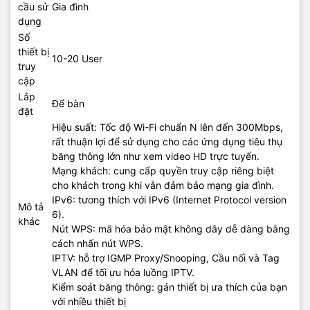
cầu sử
Gia đình
dụng
Số
thiết bị
10-20 User
truy
cập
Lắp
Để bàn
đặt
Hiệu suất: Tốc độ Wi-Fi chuẩn N lên đến 300Mbps,
rất thuận lợi để sử dụng cho các ứng dụng tiêu thụ
băng thông lớn như xem video HD trực tuyến.
Mạng khách: cung cấp quyền truy cập riêng biệt
cho khách trong khi vẫn đảm bảo mạng gia đình.
IPv6: tương thích với IPv6 (Internet Protocol version
Mô tả
6).
khác
Nút WPS: mã hóa bảo mật không dây dễ dàng bằng
cách nhấn nút WPS.
IPTV: hỗ trợ IGMP Proxy/Snooping, Cầu nối và Tag
VLAN để tối ưu hóa luồng IPTV.
Kiểm soát băng thông: gán thiết bị ưa thích của bạn
với nhiều thiết bị