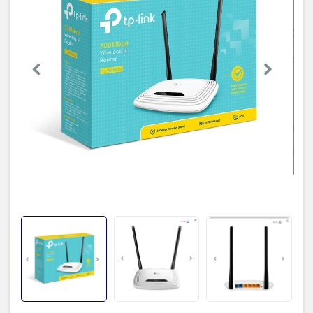
Tốc độ LAN
10/100Mbps
Công nghệ
Không
Mesh
Nhu cầu sử
Gia đình
dụng
Số thiết bị
10-20 User
truy cập
Lắp đặt
Để bàn
Hiệu suất: Tốc độ Wi-Fi chuẩn N lên đến 300Mbps,
rất thuận lợi để sử dụng cho các ứng dụng tiêu thụ
băng thông lớn như xem video HD trực tuyến.
Mạng khách: cung cấp quyền truy cập riêng biệt
cho khách trong khi vẫn đảm bảo mạng gia đình.
IPv6: tương thích với IPv6 (Internet Protocol version
Mô tả khác
6).
Nút WPS: mã hóa bảo mật không dây dễ dàng bằng
cách nhấn nút WPS.
IPTV: hỗ trợ IGMP Proxy/Snooping, Cầu nối và Tag