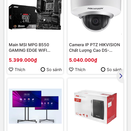
Main MSI MPG B550
Camera IP PTZ HIKVISION
GAMING EDGE WIFI
Chất Lượng Cao DS-
(Chipset AMD B550/
2DE2202-DE3
5.399.000₫
5.040.000₫
Socket AM4/ VGA
onboard)
Thích
So sánh
Thích
So sánh