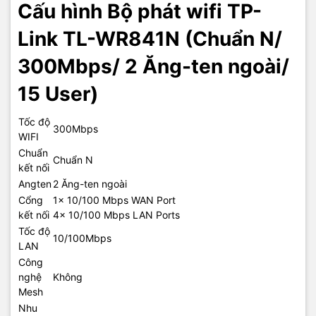
Cấu hình Bộ phát wifi TP-
Link TL-WR841N (Chuẩn N/
300Mbps/ 2 Ăng-ten ngoài/
15 User)
Tốc độ
300Mbps
WIFI
Chuẩn
Chuẩn N
kết nối
Angten
2 Ăng-ten ngoài
Cổng
1× 10/100 Mbps WAN Port
kết nối
4× 10/100 Mbps LAN Ports
Tốc độ
10/100Mbps
LAN
Công
nghệ
Không
Mesh
Nhu