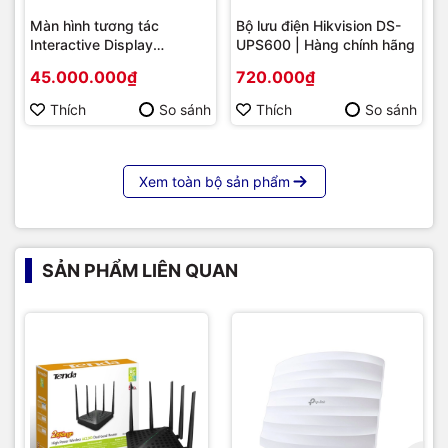
Màn hình tương tác
Bộ lưu điện Hikvision DS-
Interactive Display
UPS600 | Hàng chính hãng
Hikvision DS-D5B86RB/FL
45.000.000₫
720.000₫
86 | Cấu hình cao cấp |
Hàng chính hãng
Thích
So sánh
Thích
So sánh
Xem toàn bộ sản phẩm
SẢN PHẨM LIÊN QUAN