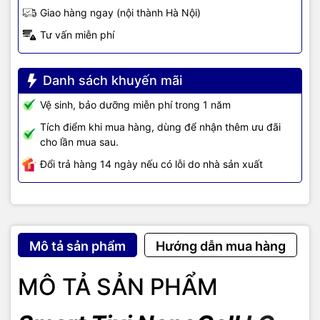
Giao hàng ngay (nội thành Hà Nội)
Tivi có chân đế làm bằng vỏ nhựa bên trong là lõi kim loại mang
Tư vấn miễn phí
đến sự chắc chắn nhưng không quá thô cứng cho thiết kế. Kết hợp
với kiểu dáng hình bán nguyệt hiện đại tạo cảm giác sang trọng và
hài hòa giữa tivi với không gian nội thất nhà bạn.
Danh sách khuyến mãi
Vệ sinh, bảo dưỡng miễn phí trong 1 năm
Tích điểm khi mua hàng, dùng để nhận thêm ưu đãi
cho lần mua sau.
Đổi trả hàng 14 ngày nếu có lỗi do nhà sản xuất
Mô tả sản phẩm
Hướng dẫn mua hàng
MÔ TẢ SẢN PHẨM