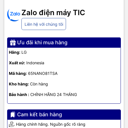
Zalo điện máy TIC
Liên hệ với chúng tôi
Ưu đãi khi mua hàng
Hãng:
LG
Xuất xứ:
Indonesia
Mã hàng:
65NANO81TSA
Thiết kế không mới nhưng vẫn
Kho hàng:
Còn hàng
đem lại trải nghiệm tuyệt vời
Bảo hành :
CHÍNH HÃNG 24 THÁNG
Smart Tivi NanoCell
LG
65NANO81TSA sở hữu thiết kế tinh tế, nhỏ
gọn mang đến cảm giác ngăn nắp cho ngôi nhà của bạn. Tivi có
Cam kết bán hàng
thiết kế thanh mảnh kết hợp cùng viền màn hình mỏng giúp mở
rộng khung hình và cho phép nó trở nên chân thật và gần gũi hơn
Hàng chính hãng. Nguồn gốc rõ ràng
trong từng thước phim.