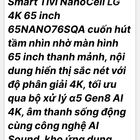
Smart Tivi NanoCell
LG
4K 65 inch
Tuy sản phẩm chỉ có kích thước 65 inch nhưng vẫn mang đến trọn
65NANO76SQA cuốn hút
vẹn từng khoảnh khắc và những khung hình hoàn mỹ cho người
xem. Đây là một thiết kế khá hoàn hảo, vừa đủ cho người dùng
tầm nhìn nhờ màn hình
thưởng thức, không tốn kém quá nhiều không gian lại tiết kiệm
được một khoản tiền nho nhỏ cho gia đình.
65 inch thanh mảnh, nội
dung hiển thị sắc nét với
độ phân giải 4K, tối ưu
qua bộ xử lý α5 Gen8 AI
4K, âm thanh sống động
cùng công nghệ AI
Sound, kho ứng dụng