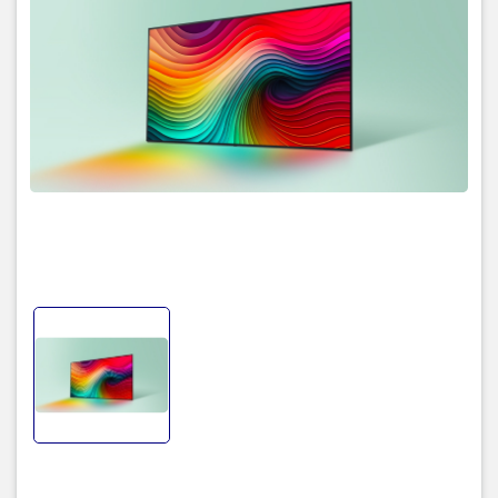
sống động cùng công
nghệ AI Sound, kho ứng
dụng webOS 24 phong phú
và điều khiển đầy thông
minh qua Magic Remote, AI
ThinQ mang đến trải
nghiệm tuyệt vời.
Đây là chiếc tivi mang nhiều
ưu điểm nổi bật của dòng