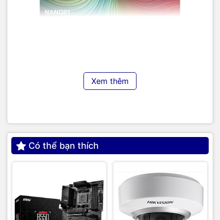
hình để truyền tải nội dung chân thực đến người xem
Xem thêm
Thiết kế không mới nhưng
vẫn đem lại trải nghiệm tuyệt
vời
Có thể bạn thích
Smart Tivi NanoCell
LG
65NANO81TSA sở hữu thiết kế tinh
tế, nhỏ gọn mang đến cảm giác ngăn nắp cho ngôi nhà của
bạn. Tivi có thiết kế thanh mảnh kết hợp cùng viền màn hình
mỏng giúp mở rộng khung hình và cho phép nó trở nên chân
thật và gần gũi hơn trong từng thước phim.