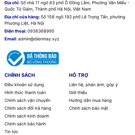
Địa chỉ:
Số nhà 11 ngõ 63 phố Ô Đồng Lầm, Phường Văn Miếu -
người xem
Quốc Tử Giám, Thành phố Hà Nội, Việt Nam
Địa chỉ cửa hàng:
Số 158 ngõ 192 phố Lê Trọng Tấn, phường
Phương Liệt, Hà Nội
Điện thoại:
0936368995
Email:
admin@dienmay.xyz
CHÍNH SÁCH
HỖ TRỢ
Điều khoản sử dụng
Liên hệ, phản ánh, góp ý
Hình thức thanh toán
Giới thiệu
- Công nghệ
AI Sound Pro
nhận biết và nâng cấp âm thanh bằng
trí tuệ nhân tạo, tối ưu chất âm theo từng thể loại nội dung cho bạn
Chính sách vận chuyển
Hướng dẫn mua hàng
nghe rõ chủ thể trong phim, chương trình tin tức đang nói gì, cảm
Chính sách đổi trả hàng
Chính sách bảo mật
nhận giai điệu du dương của bản nhạc trữ tình yêu thích.
Chính sách kinh doanh
- Công nghệ
AI Acoustic Tuning
điều chỉnh âm thanh tùy theo
Chính sách bảo hành
không gian của căn phòng bạn đang có mặt, giúp bạn được trải
Tin tức