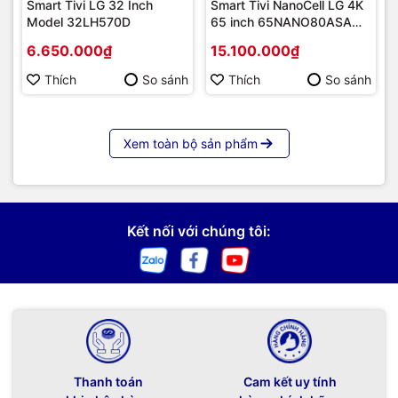
Smart Tivi LG 32 Inch
Smart Tivi NanoCell LG 4K
Model 32LH570D
65 inch 65NANO80ASA
ThinQ AI [2025] | Hàng
6.650.000₫
15.100.000₫
chính hãng
Thích
So sánh
Thích
So sánh
Xem toàn bộ sản phẩm
Kết nối với chúng tôi:
Hòa mình vào không gian nghệ
Thanh toán
Cam kết uy tính