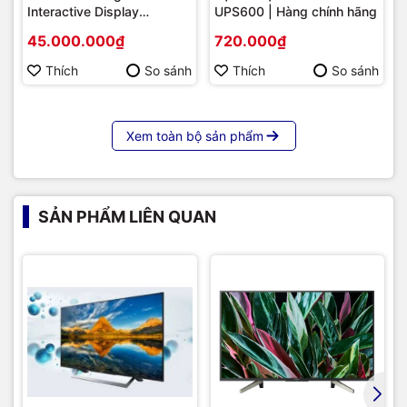
Interactive Display
UPS600 | Hàng chính hãng
Hikvision DS-D5B86RB/FL
45.000.000₫
720.000₫
86 | Cấu hình cao cấp |
Hàng chính hãng
Thích
So sánh
Thích
So sánh
Xem toàn bộ sản phẩm
SẢN PHẨM LIÊN QUAN