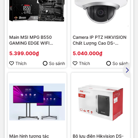
Main MSI MPG B550
Camera IP PTZ HIKVISION
GAMING EDGE WIFI
Chất Lượng Cao DS-
(Chipset AMD B550/
2DE2202-DE3
5.399.000₫
5.040.000₫
Socket AM4/ VGA
onboard)
Thích
So sánh
Thích
So sánh
Màn hình tương tác
Bộ lưu điện Hikvision DS-