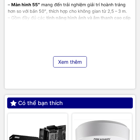
–
Màn hình 55″
mang đến trải nghiệm giải trí hoành tráng
hơn so với bản 50″, thích hợp cho không gian từ 2,5 – 3 m.
– Gồm đầy đủ các
tính năng hình ảnh và âm thanh cao cấp
như bản 50″
, đảm bảo chất lượng xem phim, chơi game,
thể thao và stream nội dung đạt chuẩn.
– Mức giá rất cạnh tranh so với các model cùng phân khúc,
là lựa chọn đáng cân nhắc nếu bạn muốn nâng cấp từ 50″
lên 55″.
Xem thêm
TIC.VN
– Nhà phân phối và cung cấp giải pháp công nghệ
uy tín tại Việt Nam. Chúng tôi chuyên cung cấp đa dạng sản
phẩm:
Laptop
,
Máy tính PC
,
Máy chủ - Server
,
Thiết bị
mạng
,
Camera giám sát
,
Tổng đài
,
Màn hình tương tác
,
Linh
kiện máy tính
,
Điện máy
như tivi, tủ lạnh, máy giặt, máy hút
ẩm... cùng nhiều thiết bị công nghệ khác.
TIC.VN
cam kết
mang đến
sản phẩm chính hãng, giá tốt, dịch vụ chuyên
Có thể bạn thích
nghiệp
, đáp ứng tối đa nhu cầu của doanh nghiệp cũng như
gia đình và cá nhân.