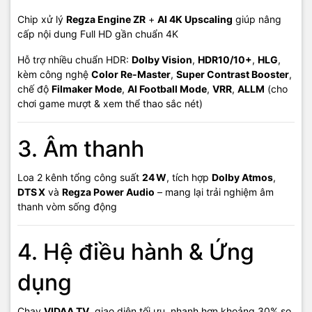
Chip xử lý
Regza Engine ZR
+
AI 4K Upscaling
giúp nâng
cấp nội dung Full HD gần chuẩn 4K
Hỗ trợ nhiều chuẩn HDR:
Dolby Vision
,
HDR10/10+
,
HLG
,
kèm công nghệ
Color Re‑Master
,
Super Contrast Booster
,
chế độ
Filmaker Mode
,
AI Football Mode
,
VRR
,
ALLM
(cho
chơi game mượt & xem thể thao sắc nét)
3. Âm thanh
Loa 2 kênh tổng công suất
24 W
, tích hợp
Dolby Atmos
,
DTS X
và
Regza Power Audio
– mang lại trải nghiệm âm
thanh vòm sống động
4. Hệ điều hành & Ứng
dụng
Chạy
VIDAA TV
, giao diện tối ưu, nhanh hơn khoảng 30% so