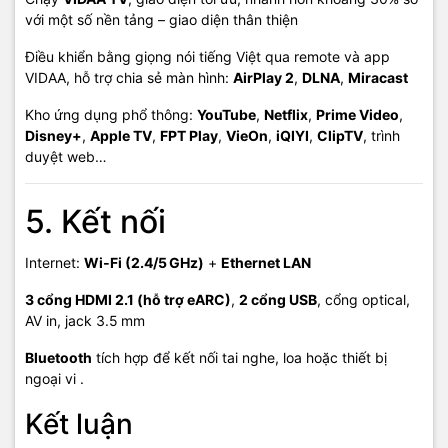
với một số nền tảng – giao diện thân thiện
Điều khiển bằng giọng nói tiếng Việt qua remote và app
VIDAA, hỗ trợ chia sẻ màn hình:
AirPlay 2
,
DLNA
,
Miracast
Kho ứng dụng phổ thông:
YouTube
,
Netflix
,
Prime Video
,
Disney+
,
Apple TV
,
FPT Play
,
VieOn
,
iQIYI
,
ClipTV
, trình
duyệt web…
5. Kết nối
Internet:
Wi‑Fi (2.4/5 GHz)
+
Ethernet LAN
3 cổng HDMI 2.1 (hỗ trợ eARC)
,
2 cổng USB
, cổng optical,
AV in, jack 3.5 mm
Bluetooth
tích hợp để kết nối tai nghe, loa hoặc thiết bị
ngoại vi .
Kết luận