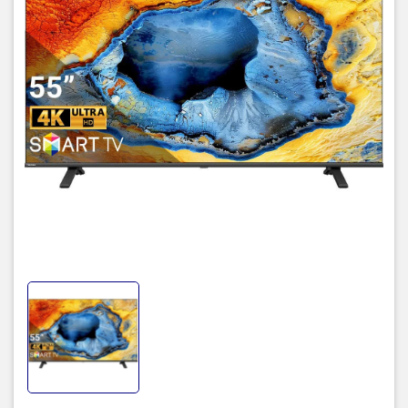
2. Hình ảnh – 4KHDR
Độ phân giải 4K Ultra HD (3840×2160) với tần số quét thực
60 Hz
Chip xử lý
Regza Engine ZR
+
AI 4K Upscaling
giúp nâng cấp nội
dung Full HD gần chuẩn 4K
Hỗ trợ nhiều chuẩn HDR:
Dolby Vision
,
HDR10/10+
,
HLG
, kèm
công nghệ
Color Re‑Master
,
Super Contrast Booster
, chế độ
Filmaker Mode
,
AI Football Mode
,
VRR
,
ALLM
(cho chơi game
mượt & xem thể thao sắc nét)
3. Âm thanh
Loa 2 kênh tổng công suất
24 W
, tích hợp
Dolby Atmos
,
DTS X
và
Regza Power Audio
– mang lại trải nghiệm âm thanh vòm sống
động
4. Hệ điều hành & Ứng dụng