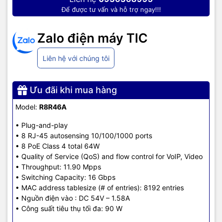
Để được tư vấn và hỗ trợ ngay!!!
Zalo điện máy TIC
Liên hệ với chúng tôi
Ưu đãi khi mua hàng
Model:
R8R46A
• Plug-and-play
• 8 RJ-45 autosensing 10/100/1000 ports
• 8 PoE Class 4 total 64W
• Quality of Service (QoS) and flow control for VoIP, Video
• Throughput: 11.90 Mpps
• Switching Capacity: 16 Gbps
• MAC address tablesize (# of entries): 8192 entries
• Nguồn điện vào : DC 54V – 1.58A
• Công suất tiêu thụ tối đa: 90 W