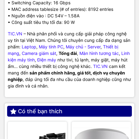
• Switching Capacity: 16 Gbps
• MAC address tablesize (# of entries): 8192 entries
• Nguồn điện vào : DC 54V – 1.58A
• Công suất tiêu thụ tối đa: 90 W
TIC.VN
– Nhà phân phối và cung cấp giải pháp công nghệ
uy tín tại Việt Nam. Chúng tôi chuyên cung cấp đa dạng sản
phẩm:
Laptop
,
Máy tính PC
,
Máy chủ - Server
,
Thiết bị
mạng
,
Camera giám sát
,
Tổng đài
,
Màn hình tương tác
,
Linh
kiện máy tính
,
Điện máy
như tivi, tủ lạnh, máy giặt, máy hút
ẩm... cùng nhiều thiết bị công nghệ khác.
TIC.VN
cam kết
mang đến
sản phẩm chính hãng, giá tốt, dịch vụ chuyên
nghiệp
, đáp ứng tối đa nhu cầu của doanh nghiệp cũng như
gia đình và cá nhân.
Có thể bạn thích