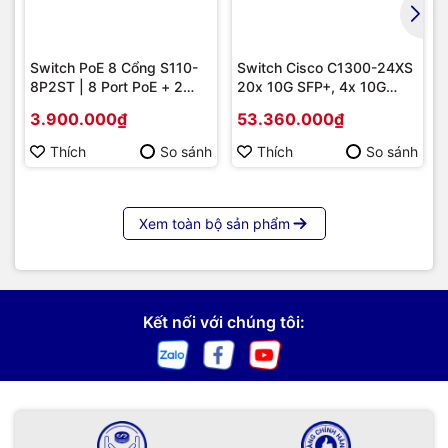
Switch PoE 8 Cổng S110-
Switch Cisco C1300-24XS
8P2ST | 8 Port PoE + 2
20x 10G SFP+, 4x 10G
Uplink SFP 1G, Giá Tốt
Copper/SFP+ combo |
3.900.000₫
53.360.000₫
Hàng chính hãng
Thích
So sánh
Thích
So sánh
Xem toàn bộ sản phẩm
Kết nối với chúng tôi: