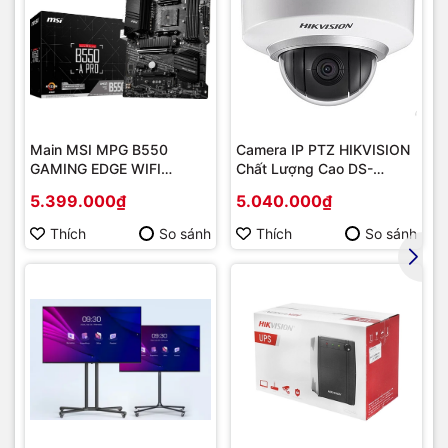
Main MSI MPG B550
Camera IP PTZ HIKVISION
GAMING EDGE WIFI
Chất Lượng Cao DS-
(Chipset AMD B550/
2DE2202-DE3
5.399.000₫
5.040.000₫
Socket AM4/ VGA
onboard)
Thích
So sánh
Thích
So sánh