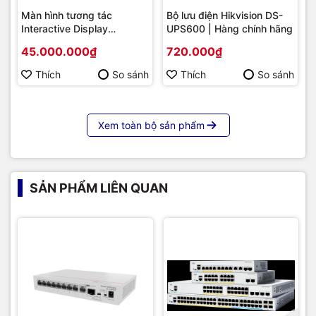
Màn hình tương tác
Bộ lưu điện Hikvision DS-
Interactive Display
UPS600 | Hàng chính hãng
Hikvision DS-D5B86RB/FL
45.000.000₫
720.000₫
86 | Cấu hình cao cấp |
Hàng chính hãng
Thích
So sánh
Thích
So sánh
Xem toàn bộ sản phẩm
SẢN PHẨM LIÊN QUAN