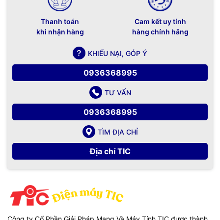
Thanh toán
Cam kết uy tính
khi nhận hàng
hàng chính hãng
KHIẾU NẠI, GÓP Ý
0936368995
TƯ VẤN
0936368995
TÌM ĐỊA CHỈ
Địa chỉ TIC
Công ty Cổ Phần Giải Pháp Mạng Và Máy Tính TIC được thành