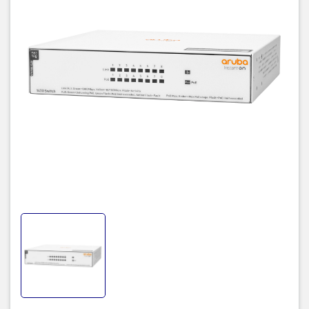
No configuration or management needed
Plug-and-play with fully automated functions and zero ongoing
maintenance
Quality of Service (QoS) and flow control for improved network
efficiency
Fan-less with Energy Efficient Ethernet for low power consumption
Class B certified for home office networks (5 and 8 port models)
Switch Aruba Instant On
1430 8G Class4 PoE 64W
Model:
R8R46A
• Plug-and-play
• 8 RJ-45 autosensing 10/100/1000 ports
• 8 PoE Class 4 total 64W
• Quality of Service (QoS) and flow control for VoIP, Video
• Throughput: 11.90 Mpps
• Switching Capacity: 16 Gbps
• MAC address tablesize (# of entries): 8192 entries
• Nguồn điện vào : DC 54V – 1.58A