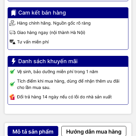
110 to 220V AC in; 50 to 60 Hz
Nguồn
0.29 to 0.48A; 0.09 kVA
Cam kết bán hàng
Hàng chính hãng. Nguồn gốc rõ ràng
TIC.VN
– Nhà phân phối và cung cấp giải pháp công nghệ uy tín
Giao hàng ngay (nội thành Hà Nội)
tại Việt Nam. Chúng tôi chuyên cung cấp đa dạng sản phẩm:
Laptop
,
Máy tính PC
,
Máy chủ - Server
,
Thiết bị mạng
,
Camera
Tư vấn miễn phí
giám sát
,
Tổng đài
,
Màn hình tương tác
,
Linh kiện máy tính
,
Điện
máy
như tivi, tủ lạnh, máy giặt, máy hút ẩm... cùng nhiều thiết bị
công nghệ khác.
TIC.VN
cam kết mang đến
sản phẩm chính
Danh sách khuyến mãi
hãng, giá tốt, dịch vụ chuyên nghiệp
, đáp ứng tối đa nhu cầu của
Vệ sinh, bảo dưỡng miễn phí trong 1 năm
doanh nghiệp cũng như gia đình và cá nhân.
Tích điểm khi mua hàng, dùng để nhận thêm ưu đãi
cho lần mua sau.
Đổi trả hàng 14 ngày nếu có lỗi do nhà sản xuất
Mô tả sản phẩm
Hướng dẫn mua hàng