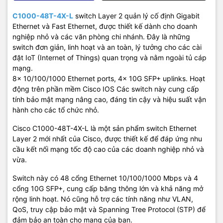
C1000-48T-4X-L
switch Layer 2 quản lý cố định Gigabit
Ethernet và Fast Ethernet, được thiết kế dành cho doanh
nghiệp nhỏ và các văn phòng chi nhánh. Đây là những
switch đơn giản, linh hoạt và an toàn, lý tưởng cho các cài
đặt IoT (Internet of Things) quan trọng và nằm ngoài tủ cáp
mạng.
8x 10/100/1000 Ethernet ports, 4x 10G SFP+ uplinks. Hoạt
động trên phần mềm Cisco IOS Các switch này cung cấp
tính bảo mật mạng nâng cao, đáng tin cậy và hiệu suất vận
hành cho các tổ chức nhỏ.
Cisco C1000-48T-4X-L là một sản phẩm switch Ethernet
Layer 2 mới nhất của Cisco, được thiết kế để đáp ứng nhu
cầu kết nối mạng tốc độ cao của các doanh nghiệp nhỏ và
vừa.
Switch này có 48 cổng Ethernet 10/100/1000 Mbps và 4
cổng 10G SFP+, cung cấp băng thông lớn và khả năng mở
rộng linh hoạt. Nó cũng hỗ trợ các tính năng như VLAN,
QoS, truy cập bảo mật và Spanning Tree Protocol (STP) để
đảm bảo an toàn cho mạng của bạn.