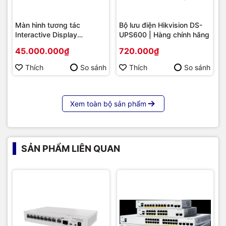
Màn hình tương tác
Bộ lưu điện Hikvision DS-
Interactive Display
UPS600 | Hàng chính hãng
Hikvision DS-D5B86RB/FL
45.000.000₫
720.000₫
86 | Cấu hình cao cấp |
Hàng chính hãng
Thích
So sánh
Thích
So sánh
Xem toàn bộ sản phẩm
SẢN PHẨM LIÊN QUAN