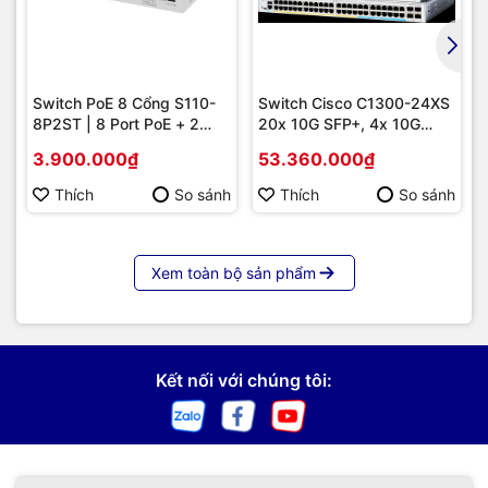
Switch PoE 8 Cổng S110-
Switch Cisco C1300-24XS
8P2ST | 8 Port PoE + 2
20x 10G SFP+, 4x 10G
Uplink SFP 1G, Giá Tốt
Copper/SFP+ combo |
3.900.000₫
53.360.000₫
Hàng chính hãng
Thích
So sánh
Thích
So sánh
Xem toàn bộ sản phẩm
Kết nối với chúng tôi: