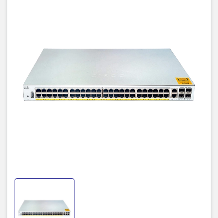
Cisco C1000-48T-4X-L cũng có thể được quản lý từ xa thông qua
giao diện web hoặc dòng lệnh, và hỗ trợ các tính năng như SNMP,
RMON và syslog để giúp đơn giản hóa quản lý mạng. Nó cũng có
tính năng độc lập với phần mềm (Software-Independent) giúp
người dùng có thể tùy chỉnh các tính năng mà không cần phải sử
dụng phần mềm cụ thể của Cisco.
Với kích thước nhỏ gọn và thiết kế không quạt, Cisco C1000-48T-
4X-L là sự lựa chọn lý tưởng cho các doanh nghiệp vừa và nhỏ với
nhu cầu kết nối mạng đơn giản và hiệu suất cao. Nó cũng có tính
năng tiết kiệm năng lượng để giảm thiểu tiêu thụ điện năng và
giảm chi phí hoạt động.
Tóm lại, Cisco C1000-48T-4X-L là một sản phẩm switch Ethernet
Layer 2 với 48 cổng Ethernet 10/100/1000 Mbps và 4 cổng 10G
SFP+. Nó hỗ trợ các tính năng bảo mật, quản lý từ xa, tính năng
độc lập với phần mềm và tiết kiệm năng lượng, phù hợp cho các
doanh nghiệp vừa và nhỏ với nhu cầu kết nối mạng đơn giản và
hiệu suất cao.
Các sản phẩm tương tự :