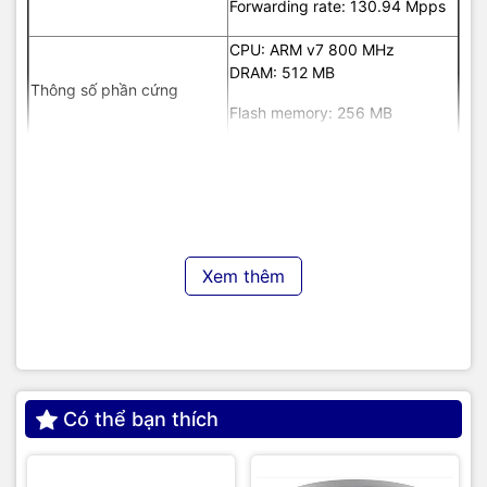
Forwarding rate: 130.94 Mpps
CPU: ARM v7 800 MHz
DRAM: 512 MB
Thông số phần cứng
Flash memory: 256 MB
Khả năng xếp chồng
N/A
(Stack)
Hệ điều hành
Cisco IOS
Kích thước
17.48 x 10.73 x 1.73 inches
Khối lượng
3.95 kg
Xem thêm
Thời gian chạy ổn định
1,452,667 giờ
(MTBF)
110 to 220V AC in; 50 to 60 Hz
Nguồn
0.29 to 0.48A; 0.09 kVA
TIC.VN
– Nhà phân phối và cung cấp giải pháp công nghệ
Có thể bạn thích
uy tín tại Việt Nam. Chúng tôi chuyên cung cấp đa dạng sản
phẩm:
Laptop
,
Máy tính PC
,
Máy chủ - Server
,
Thiết bị
mạng
,
Camera giám sát
,
Tổng đài
,
Màn hình tương tác
,
Linh