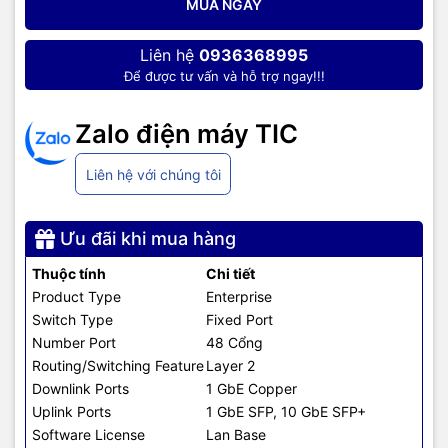
Forwarding bandwidth: 88 Gbps
MUA NGAY
Switching bandwidth: 176 Gbps
Hiệu suất hoạt động
Forwarding rate: 130.94 Mpps
Liên hệ
0936368995
Để được tư vấn và hỗ trợ ngay!!!
CPU: ARM v7 800 MHz
Zalo điện máy TIC
DRAM: 512 MB
Thông số phần cứng
Flash memory: 256 MB
Liên hệ với chúng tôi
Khả năng xếp chồng (Stack)
N/A
Ưu đãi khi mua hàng
Hệ điều hành
Cisco IOS
Thuộc tính
Chi tiết
Product Type
Enterprise
Kích thước
17.48 x 10.73 x 1.73 inches
Switch Type
Fixed Port
Number Port
48 Cổng
Khối lượng
3.95 kg
Routing/Switching Feature
Layer 2
Downlink Ports
1 GbE Copper
Thời gian chạy ổn định
1,452,667 giờ
Uplink Ports
1 GbE SFP, 10 GbE SFP+
(MTBF)
Software License
Lan Base