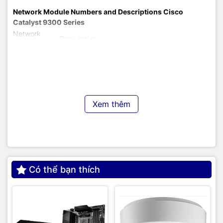
Network Module Numbers and Descriptions Cisco
Catalyst 9300 Series
Network
Description
module
C9300-NM-
Catalyst 9300 Series 4x 1G Network Module
4G
C9300-NM-
Catalyst 9300 Series 4x Multigigabit Network
4M
Module
C9300-NM-
Xem thêm
Catalyst 9300 Series 8x 10G Network Module
8X
C9300-NM-
Catalyst 9300 Series 2x 40G Network
2Q
Module
C9300-NM-
Catalyst 9300 Series 2x 25G Network Module
2Y
TIC.VN
– Nhà phân phối và cung cấp giải pháp công nghệ
Có thể bạn thích
uy tín tại Việt Nam. Chúng tôi chuyên cung cấp đa dạng sản
phẩm:
Laptop
,
Máy tính PC
,
Máy chủ - Server
,
Thiết bị
mạng
,
Camera giám sát
,
Tổng đài
,
Màn hình tương tác
,
Linh
kiện máy tính
,
Điện máy
như tivi, tủ lạnh, máy giặt, máy hút
ẩm... cùng nhiều thiết bị công nghệ khác.
TIC.VN
cam kết