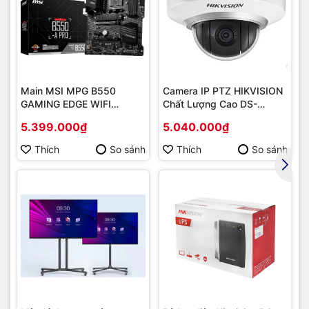
mang đến
sản phẩm chính hãng, giá tốt, dịch vụ chuyên
nghiệp
, đáp ứng tối đa nhu cầu của doanh nghiệp cũng như
gia đình và cá nhân.
Main MSI MPG B550
Camera IP PTZ HIKVISION
GAMING EDGE WIFI
Chất Lượng Cao DS-
(Chipset AMD B550/
2DE2202-DE3
5.399.000₫
5.040.000₫
Socket AM4/ VGA
onboard)
Thích
So sánh
Thích
So sánh