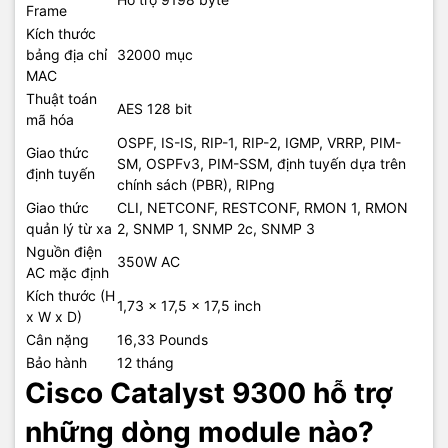
Frame
Kích thước
bảng địa chỉ
32000 mục
MAC
Thuật toán
AES 128 bit
mã hóa
OSPF, IS-IS, RIP-1, RIP-2, IGMP, VRRP, PIM-
Giao thức
SM, OSPFv3, PIM-SSM, định tuyến dựa trên
định tuyến
chính sách (PBR), RIPng
Giao thức
CLI, NETCONF, RESTCONF, RMON 1, RMON
quản lý từ xa
2, SNMP 1, SNMP 2c, SNMP 3
Nguồn điện
350W AC
AC mặc định
Kích thước (H
1,73 x 17,5 x 17,5 inch
x W x D)
Cân nặng
16,33 Pounds
Bảo hành
12 tháng
Cisco Catalyst 9300 hỗ trợ
những dòng module nào?