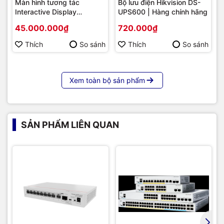
Màn hình tương tác
Bộ lưu điện Hikvision DS-
Interactive Display
UPS600 | Hàng chính hãng
Hikvision DS-D5B86RB/FL
45.000.000₫
720.000₫
86 | Cấu hình cao cấp |
Hàng chính hãng
Thích
So sánh
Thích
So sánh
Xem toàn bộ sản phẩm
SẢN PHẨM LIÊN QUAN