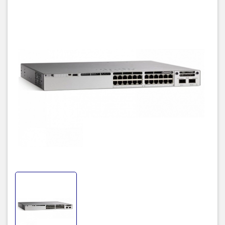
x86 và nhiều bộ nhớ hơn, cho phép chúng lưu trữ các thùng chứa
và chạy các ứng dụng và kịch bản của bên thứ ba một cách tự
nhiên trong switch.
Thông số kỹ thuật Switch Cisco
C9300-24P-E chính hãng
Thuộc tính
Mô tả chi tiết thuộc tính sản phẩm
sản phẩm
Hãng
Cisco
Mã sản phẩm
C9300-24P-E
Cổng
24 x 10/100/1000 PoE+
Hiệu suất
Dung lượng
128 Gbps
chuyển đổi