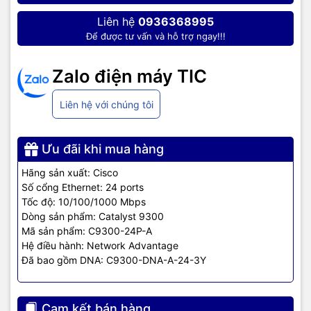
Liên hệ
0936368995
Nguồn điện
350W AC
AC mặc định
Để được tư vấn và hỗ trợ ngay!!!
Kích thước (H
1,73 x 17,5 x 17,5 inch
Zalo điện máy TIC
x W x D)
Liên hệ với chúng tôi
Cân nặng
16,33 Pounds
Bảo hành
12 tháng
Ưu đãi khi mua hàng
Cisco Catalyst 9300 hỗ trợ
Hãng sản xuất: Cisco
Số cổng Ethernet: 24 ports
những dòng module nào?
Tốc độ: 10/100/1000 Mbps
Dòng sản phẩm: Catalyst 9300
Mã sản phẩm: C9300-24P-A
Network Module Numbers and Descriptions Cisco Catalyst 9300
Hệ điều hành: Network Advantage
Series
Đã bao gồm DNA: C9300-DNA-A-24-3Y
Network
Description
module
Cam kết bán hàng