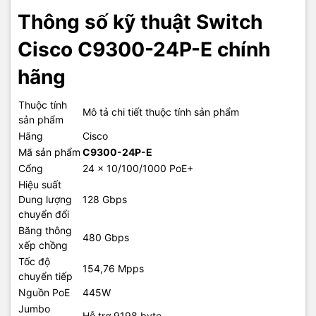
Thông số kỹ thuật Switch
Cisco C9300-24P-E chính
hãng
Thuộc tính
Mô tả chi tiết thuộc tính sản phẩm
sản phẩm
Hãng
Cisco
Mã sản phẩm
C9300-24P-E
Cổng
24 x 10/100/1000 PoE+
Hiệu suất
Dung lượng
128 Gbps
chuyển đổi
Băng thông
480 Gbps
xếp chồng
Tốc độ
154,76 Mpps
chuyển tiếp
Nguồn PoE
445W
Jumbo
Hỗ trợ 9198 byte