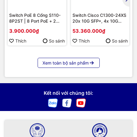
Switch PoE 8 Cổng S110-
Switch Cisco C1300-24XS
8P2ST | 8 Port PoE + 2
20x 10G SFP+, 4x 10G
Uplink SFP 1G, Giá Tốt
Copper/SFP+ combo |
3.900.000₫
53.360.000₫
Hàng chính hãng
Thích
So sánh
Thích
So sánh
Xem toàn bộ sản phẩm
Kết nối với chúng tôi: