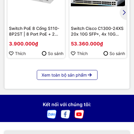
Switch PoE 8 Cổng S110-
Switch Cisco C1300-24XS
8P2ST | 8 Port PoE + 2
20x 10G SFP+, 4x 10G
Uplink SFP 1G, Giá Tốt
Copper/SFP+ combo |
3.900.000₫
53.360.000₫
Hàng chính hãng
Thích
So sánh
Thích
So sánh
Xem toàn bộ sản phẩm
Kết nối với chúng tôi: