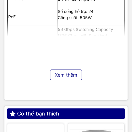
Số cổng hỗ trợ: 24
PoE
Công suất: 505W
56 Gbps Switching Capacity
(376 Gbps with Stacking)
Hiệu suất hoạt động
41.66 Mpps Forwarding rate
(279.76 Mpps with Stacking)
8 GB DRAM
Thông số phần cứng
16 GB Flash
Xem thêm
Có khả năng xếp chồng lên đến 8
thiết bị
Khả năng xếp chồng
Công nghệ Cisco StackWise-320
(Stack)
Băng thông xếp chồng: 320Gbps
Có thể bạn thích
Hệ điều hành
Cisco IOS XE
Phần mềm
Network Essentials