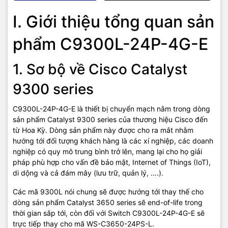
Output: 715W (56V – 12.8A)
I. Giới thiệu tổng quan sản
phẩm C9300L-24P-4G-E
TIC.VN
– Nhà phân phối và cung cấp giải pháp công nghệ uy tín
tại Việt Nam. Chúng tôi chuyên cung cấp đa dạng sản phẩm:
1. Sơ bộ về Cisco Catalyst
Laptop
,
Máy tính PC
,
Máy chủ - Server
,
Thiết bị mạng
,
Camera
giám sát
,
Tổng đài
,
Màn hình tương tác
,
Linh kiện máy tính
,
Điện
9300 series
máy
như tivi, tủ lạnh, máy giặt, máy hút ẩm... cùng nhiều thiết bị
công nghệ khác.
TIC.VN
cam kết mang đến
sản phẩm chính
hãng, giá tốt, dịch vụ chuyên nghiệp
, đáp ứng tối đa nhu cầu của
C9300L-24P-4G-E là thiết bị chuyển mạch nằm trong dòng
doanh nghiệp cũng như gia đình và cá nhân.
sản phẩm Catalyst 9300 series của thương hiệu Cisco đến
từ Hoa Kỳ. Dòng sản phẩm này được cho ra mắt nhằm
hướng tới đối tượng khách hàng là các xí nghiệp, các doanh
nghiệp có quy mô trung bình trở lên, mang lại cho họ giải
pháp phù hợp cho vấn đề bảo mật, Internet of Things (IoT),
di dộng và cả đám mây (lưu trữ, quản lý, ….).
Các mã 9300L nói chung sẽ được hướng tới thay thế cho
dòng sản phẩm Catalyst 3650 series sẽ end-of-life trong
thời gian sắp tới, còn đối với Switch C9300L-24P-4G-E sẽ
trực tiếp thay cho mã WS-C3650-24PS-L.