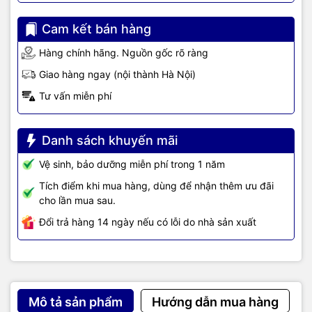
Có khả năng xếp chồng lên đến 8
thiết bị
Khả năng xếp chồng
Công nghệ Cisco StackWise-320
Cam kết bán hàng
(Stack)
Băng thông xếp chồng: 320Gbps
Hàng chính hãng. Nguồn gốc rõ ràng
Giao hàng ngay (nội thành Hà Nội)
Hệ điều hành
Cisco IOS XE
Tư vấn miễn phí
Phần mềm
Network Essentials
Danh sách khuyến mãi
1.73 x 17.5 x 16.1 inches
Kích thước
4.4 x 44.5 x 40.9 cm
Vệ sinh, bảo dưỡng miễn phí trong 1 năm
Tích điểm khi mua hàng, dùng để nhận thêm ưu đãi
cho lần mua sau.
Khối lượng
6.81 kg
Đổi trả hàng 14 ngày nếu có lỗi do nhà sản xuất
Thời gian chạy ổn định
346,940 giờ
(MTBF)
PWR-C1-715WAC
Input: 100-240VAC, 50-60 Hz, 10-
Mô tả sản phẩm
Hướng dẫn mua hàng
5A
Nguồn