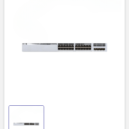
tới, còn đối với Switch C9300L-24P-4G-E sẽ trực tiếp thay cho mã
WS-C3650-24PS-L.
2. Những điểm nổi bật của sản
phẩm C9300L-24P-4G-E
C9300L-24P-4G-E sở hữu mô tả giao diện cơ bản với 24- port
uplinks PoE+, 4X1G uplinks, Network Essentials cùng với các tính
năng nổi bật như:
Hỗ trợ tốt nhất cho các điểm truy cập Wifi 6 và 802.11ac Wave 2