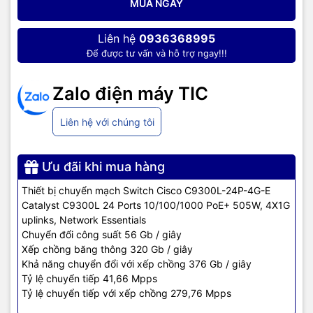
MUA NGAY
Dạng Switch
Rack mountable 1U
Liên hệ
0936368995
24x PoE+ ports
Để được tư vấn và hỗ trợ ngay!!!
Giao diện
4x 1G fixed uplinks
Zalo điện máy TIC
Số cổng hỗ trợ: 24
PoE
Công suất: 505W
Liên hệ với chúng tôi
56 Gbps Switching Capacity
(376 Gbps with Stacking)
Ưu đãi khi mua hàng
Thiết bị chuyển mạch Switch Cisco C9300L-24P-4G-E
Hiệu suất hoạt động
Catalyst C9300L 24 Ports 10/100/1000 PoE+ 505W, 4X1G
41.66 Mpps Forwarding rate
(279.76 Mpps with Stacking)
uplinks, Network Essentials
Chuyển đổi công suất 56 Gb / giây
Xếp chồng băng thông 320 Gb / giây
8 GB DRAM
Khả năng chuyển đổi với xếp chồng 376 Gb / giây
Thông số phần cứng
16 GB Flash
Tỷ lệ chuyển tiếp 41,66 Mpps
Tỷ lệ chuyển tiếp với xếp chồng 279,76 Mpps