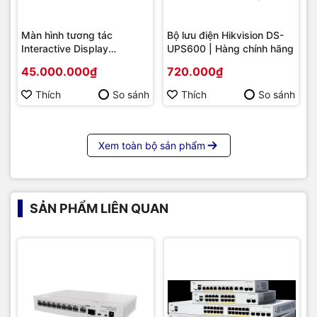
Màn hình tương tác
Bộ lưu điện Hikvision DS-
Interactive Display
UPS600 | Hàng chính hãng
Hikvision DS-D5B86RB/FL
45.000.000₫
720.000₫
86 | Cấu hình cao cấp |
Hàng chính hãng
Thích
So sánh
Thích
So sánh
Xem toàn bộ sản phẩm
SẢN PHẨM LIÊN QUAN