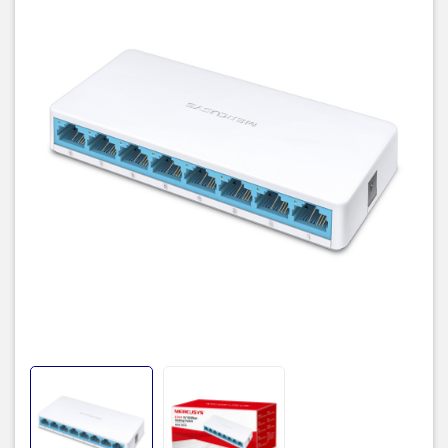
Plug and Play giúp thiết bị sẵn sàng hoạt động ngay sau
khi cắm vào nguồn điện mà không cần cài đặt phức tạp.
Switch MS108
cung cấp hiệu suất hoạt động ổn định và
đáng tin cậy, giúp tăng cường hiệu suất mạng và tối ưu
hóa kết nối mạng trong các môi trường mà yêu cầu sự ổn
định và chất lượng cao.
Với giá thành phải chăng và chất lượng đáng tin cậy,
Switch Mini 8 cổng 10/100M Mercusys MS108 là lựa chọn
lý tưởng cho các doanh nghiệp và hộ gia đình muốn tối
ưu hóa hệ thống mạng của mình. Hãy đầu tư vào sản
phẩm này để đảm bảo mạng của bạn luôn hoạt động một
cách ổn định và hiệu quả.