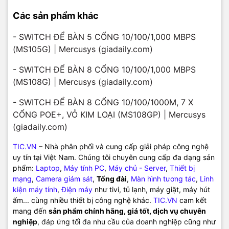
Các sản phẩm khác
-
SWITCH ĐỂ BÀN 5 CỔNG 10/100/1,000 MBPS
(MS105G) | Mercusys (giadaily.com)
-
SWITCH ĐỂ BÀN 8 CỔNG 10/100/1,000 MBPS
(MS108G) | Mercusys (giadaily.com)
-
SWITCH ĐỂ BÀN 8 CỔNG 10/100/1000M, 7 X
CỔNG POE+, VỎ KIM LOẠI (MS108GP) | Mercusys
(giadaily.com)
TIC.VN
– Nhà phân phối và cung cấp giải pháp công nghệ
uy tín tại Việt Nam. Chúng tôi chuyên cung cấp đa dạng sản
phẩm:
Laptop
,
Máy tính PC
,
Máy chủ - Server
,
Thiết bị
mạng
,
Camera giám sát
,
Tổng đài
,
Màn hình tương tác
,
Linh
kiện máy tính
,
Điện máy
như tivi, tủ lạnh, máy giặt, máy hút
ẩm... cùng nhiều thiết bị công nghệ khác.
TIC.VN
cam kết
mang đến
sản phẩm chính hãng, giá tốt, dịch vụ chuyên
nghiệp
, đáp ứng tối đa nhu cầu của doanh nghiệp cũng như