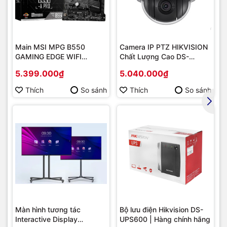
Main MSI MPG B550
Camera IP PTZ HIKVISION
GAMING EDGE WIFI
Chất Lượng Cao DS-
(Chipset AMD B550/
2DE2202-DE3
5.399.000₫
5.040.000₫
Socket AM4/ VGA
onboard)
Thích
So sánh
Thích
So sánh
Màn hình tương tác
Bộ lưu điện Hikvision DS-
Interactive Display
UPS600 | Hàng chính hãng