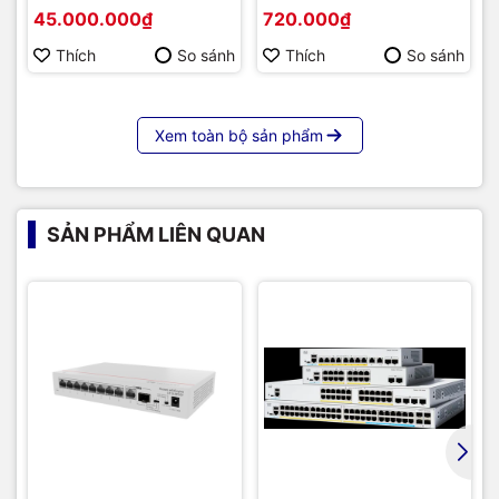
Hikvision DS-D5B86RB/FL
45.000.000₫
720.000₫
86 | Cấu hình cao cấp |
Hàng chính hãng
Thích
So sánh
Thích
So sánh
Xem toàn bộ sản phẩm
SẢN PHẨM LIÊN QUAN