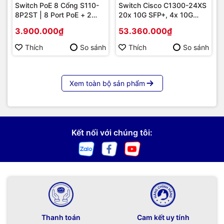
Switch PoE 8 Cổng S110-
Switch Cisco C1300-24XS
8P2ST | 8 Port PoE + 2
20x 10G SFP+, 4x 10G
Uplink SFP 1G, Giá Tốt
Copper/SFP+ combo |
3.900.000₫
53.360.000₫
Hàng chính hãng
Thích
So sánh
Thích
So sánh
Xem toàn bộ sản phẩm
Kết nối với chúng tôi:
Thanh toán
Cam kết uy tính