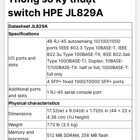
38W, maximum DC power used is 50W.
switch HPE
JL829A
When supplemented with the use of an HPE
RPS1600 or RPS 800 Redundant Power
System, up to 54 W of DC power can be
Datasheet JL829A
supplied. DC input voltage range is -48 to
-60 VDC. Total DC input power is 36 W
Specifications
typical and 54 W maximum. DC input voltage
48 RJ-45 autosensing 10/100/1000
range is -48 VDC to -60 VDC. DC input
ports (IEEE 802.3 Type 10BASE-T, IEEE
source is the HPE RPS1600 or RPS 800.
802.3u Type 100BASE-TX, IEEE 802.3ab
I/O ports and
Type 1000BASE-T); Duplex: 10BASE-
UL 60950-1; EN 60825-1 Safety of Laser
slots
T/100BASE-TX: half or full; 1000BASE-T:
Products-Part 1; EN 60825-2 Safety of Laser
full only
Products-Part 2; IEC 60950-1; IEC 62368-1;
Safety
CAN/CSA-C22.2 No. 60950-1; EN 62368-
4 SFP+ fixed 1000/10000 SFP+ ports
1/A11; FDA 21 CFR Subchapter J; ROHS
Additional ports
Compliance
1 RJ-45 serial console port
and slots
Physical characteristics
FCC Part 15 Subpart B CLASS A; ICES-003
17.32(w) x 9.04(d) x 1.72(h) in (44 x 23 x
Dimensions
CLASS A; VCCI-CISPR 32 CLASS A; EN
4.36 cm) (1U height)
55032 CLASS; AS/NZS CISPR32 CLASS A;
Emissions
Weight
7.72 lb (3.5 kg)
CISPR 24; EN 55024; EN 61000-3-2; EN
Memory and
61000-3-3; ETSI EN 300 386; GB/T 9254;
512 MB SDRAM, 256 MB flash
YD/T 993
processor