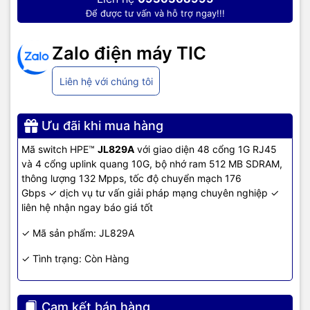
-40°F to 158°F (-40°C to 70°C)
operating/Storage
Để được tư vấn và hỗ trợ ngay!!!
temperature
Zalo điện máy TIC
Non-
5% to 95%, noncondensing
operating/Storage
relative humidity
Liên hệ với chúng tôi
Low-speed fan: 42.2 dB, High-speed fan:
Acoustic
49.3 dB; ISO 7779
Ưu đãi khi mua hàng
Mã switch HPE™
JL829A
với giao diện 48 cổng 1G RJ45
Electrical characteristics
và 4 cổng uplink quang 10G, bộ nhớ ram 512 MB SDRAM,
thông lượng 132 Mpps, tốc độ chuyển mạch 176
Frequency
50/60 Hz
Gbps ✓ dịch vụ tư vấn giải pháp mạng chuyên nghiệp ✓
liên hệ nhận ngay báo giá tốt
130/153 BTU/hr (137.15/161.42 kJ/hr), For AC
✓ Mã sản phẩm: JL829A
powered units. For DC powered units heat
Maximum heat
dissipation is 130 BTU/hr min, 171 BTU/hr
✓ Tình trạng: Còn Hàng
dissipation
max
Cam kết bán hàng
100 - 240 VAC