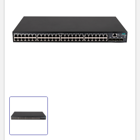
Physical characteristics
17.32(w) x 9.04(d) x 1.72(h) in (44 x 23 x
Dimensions
4.36 cm) (1U height)
Weight
7.72 lb (3.5 kg)
Memory and
512 MB SDRAM, 256 MB flash
processor
Mounting and
Mounts in an EIA standard 19-inch telco rack
enclosure
or equipment cabinet (hardware included)
Performance
1000 Mb Latency
< 5 µs
< 3 µs
10 Gbps Latency