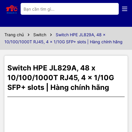
Thông số kỹ thuật
Thông số kỹ thuật
switch HPE
Trang chủ
Switch
JL829A
Switch HPE JL829A, 48 x
10/100/1000T RJ45, 4 x 1/10G SFP+ slots | Hàng chính hãng
Datasheet JL829A
Specifications
Switch HPE JL829A, 48 x
10/100/1000T RJ45, 4 x 1/10G
48 RJ-45 autosensing 10/100/1000 ports
(IEEE 802.3 Type 10BASE-T, IEEE 802.3u
SFP+ slots | Hàng chính hãng
Type 100BASE-TX, IEEE 802.3ab Type
I/O ports and
1000BASE-T); Duplex: 10BASE-T/100BASE-
slots
TX: half or full; 1000BASE-T: full only
4 SFP+ fixed 1000/10000 SFP+ ports
Additional ports
1 RJ-45 serial console port
and slots