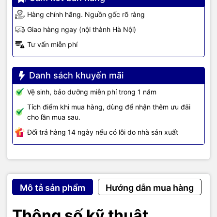
Voltage
-48 to -60 VDC
Hàng chính hãng. Nguồn gốc rõ ràng
Giao hàng ngay (nội thành Hà Nội)
10 A
Tư vấn miễn phí
Current
Maximum power
44 W
Danh sách khuyến mãi
rating
Vệ sinh, bảo dưỡng miễn phí trong 1 năm
38 W
Idle power
Tích điểm khi mua hàng, dùng để nhận thêm ưu đãi
cho lần mua sau.
Idle power is the actual power consumption
Đổi trả hàng 14 ngày nếu có lỗi do nhà sản xuất
of the device with no ports connected.
Maximum power rating and maximum heat
dissipation are the worst-case theoretical
maximum numbers provided for planning the
infrastructure with fully loaded PoE (if
equipped), 100% traffic, all ports plugged in,
Mô tả sản phẩm
Hướng dẫn mua hàng
and all modules populated.
Power ratings for AC power indicated above.
Current used is 5A Max when DC Power
Thông số kỹ thuật
Notes:
used. For DC input power, idle power is