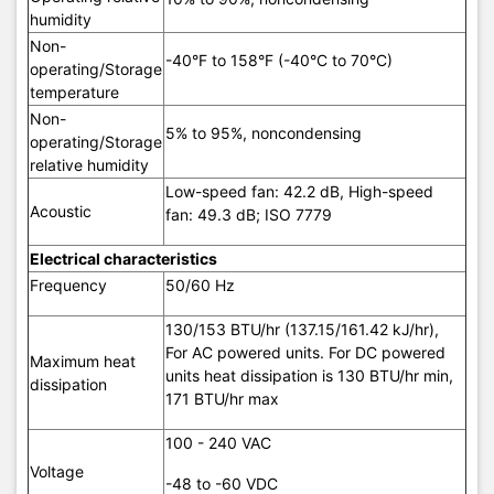
humidity
Non-
-40°F to 158°F (-40°C to 70°C)
operating/Storage
temperature
Non-
5% to 95%, noncondensing
operating/Storage
relative humidity
Low-speed fan: 42.2 dB, High-speed
Acoustic
fan: 49.3 dB; ISO 7779
Electrical characteristics
Frequency
50/60 Hz
130/153 BTU/hr (137.15/161.42 kJ/hr),
For AC powered units. For DC powered
Maximum heat
units heat dissipation is 130 BTU/hr min,
dissipation
171 BTU/hr max
100 - 240 VAC
Voltage
-48 to -60 VDC