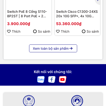
Switch PoE 8 Cổng S110-
Switch Cisco C1300-24XS
8P2ST | 8 Port PoE + 2
20x 10G SFP+, 4x 10G
Uplink SFP 1G, Giá Tốt
Copper/SFP+ combo |
3.900.000₫
53.360.000₫
Hàng chính hãng
Thích
So sánh
Thích
So sánh
Xem toàn bộ sản phẩm
Kết nối với chúng tôi: