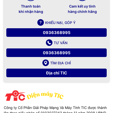
Thanh toán
Cam kết uy tính
khi nhận hàng
hàng chính hãng
KHIẾU NẠI, GÓP Ý
0936368995
TƯ VẤN
0936368995
TÌM ĐỊA CHỈ
Địa chỉ TIC
Công ty Cổ Phần Giải Pháp Mạng Và Máy Tính TIC được thành
lập theo giấy phép số 0103027243 tháng 11 năm 2008 UBND