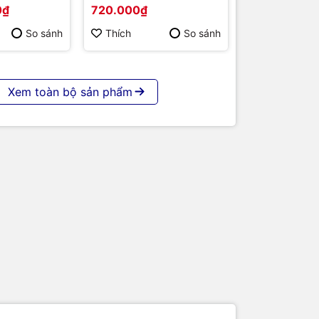
S-
chính hãng
0₫
720.000₫
 86 | Cấu
p | Hàng
So sánh
Thích
So sánh
Xem toàn bộ sản phẩm