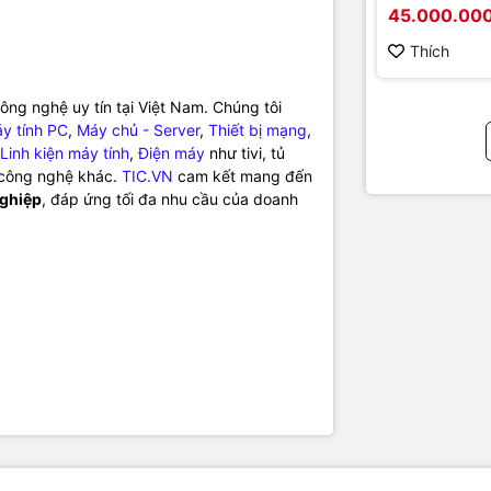
Hikvision D
45.000.00
D5B86RB/FL
hình cao cấ
Thích
chính hãng
ng nghệ uy tín tại Việt Nam. Chúng tôi
y tính PC
,
Máy chủ - Server
,
Thiết bị mạng
,
Linh kiện máy tính
,
Điện máy
như tivi, tủ
ị công nghệ khác.
TIC.VN
cam kết mang đến
nghiệp
, đáp ứng tối đa nhu cầu của doanh