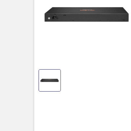
USB Type-A
- Power sup
- Fans: Fix
- CPU: Dua
- Memory a
- Packet B
- Switchin
- Throughp
- Average 
- Operating
every 1000
- Frequenc