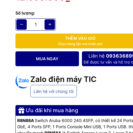
 Host port.
Số lượng:
plies: Fixed power supply.
ed fans.
THÊM VÀO GIỎ
l Core ARM Cortex A9@1016Mhz.
Giao hàng tận nơi miễn phí
nd Flash: 4GB DDR3, 16GB eMMC.
Liên hệ
09363689
MUA NGAY
uffer: 12.38MB (4.5MB Ingress/7.875MB Egress).
Để được tư vấn và hỗ trợ n
g Capacity: 56Gbps.
Zalo điện máy TIC
ut Capacity: 41.6Mpps.
Liên hệ với chúng tôi
Latency (LIFO-64-bytes packets): 1Gbps: 1.5μSec.
 Temperature: 32°F to 113°F (0°C to 45°C) up to 5000ft (1.5km) der
Ưu đãi khi mua hàng
ft (305m) from 5000ft (1.5km) to 10000ft (3.0km).
R8N88A
Switch Aruba 6000 24G 4SFP, có thiết kế 24 Port
y 50 / 60 Hz
GbE, 4 Ports SFP, 1 Ports Console Mini USB, 1 Ports USB. thi
chuyển mạch
R8N88A
là Switch Access Layer 2, Layer 3 b