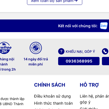
Xem toàn bộ sản phẩm
Kết nối với chúng tôi:
KHIẾU NẠI, GÓP Ý
 hàng nội
14 ngày đổi trả
0936368995
hành
miễn phí
i trong 2h
CHÍNH SÁCH
HỖ TRỢ
Điều khoản sử dụng
Liên hệ, phản á
 được thành lập
góp ý
Hình thức thanh toán
08 UBND Thành
Giới thiệu