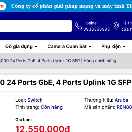
Hotline
Hệ t
0936368995
cửa 
Đồ gia dụng
Camera Quan Sát
Phụ kiện
00 24 Ports GbE, 4 Ports Uplink 1G SFP | Hàng chính hãng
24 Ports GbE, 4 Ports Uplink 1G SFP
Loại:
Switch
Thương hiệu:
Aruba
Tình trạng:
Còn hàng
Mã sản phẩm:
R8N8
g số kỹ thuật
Giá bán:
6000 24G 4SFP Switch R8N88A
12.550.000₫
x ports 10/100/1000BASE-T Ports, 4x 1G SFP ports, 1x USB-C Consol