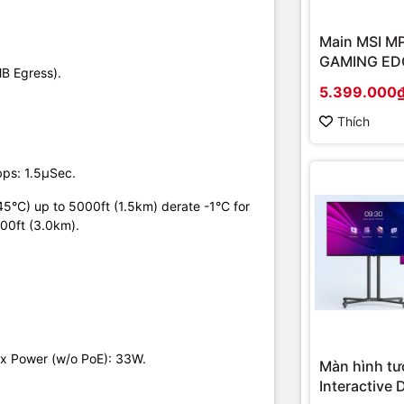
Main MSI M
GAMING EDG
B Egress).
(Chipset A
5.399.000
Socket AM4
onboard)
Thích
bps: 1.5μSec.
45°C) up to 5000ft (1.5km) derate -1°C for
00ft (3.0km).
ax Power (w/o PoE): 33W.
Màn hình tư
Interactive 
.