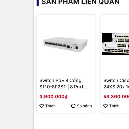
SẢN PHẨM LIÊN QUAN
Switch PoE 8 Cổng
Switch Cis
S110-8P2ST | 8 Port
24XS 20x 1
PoE + 2 Uplink SFP 1G,
10G Coppe
3.900.000₫
53.360.00
Giá Tốt
combo | Hà
hãng
Thích
So sánh
Thích