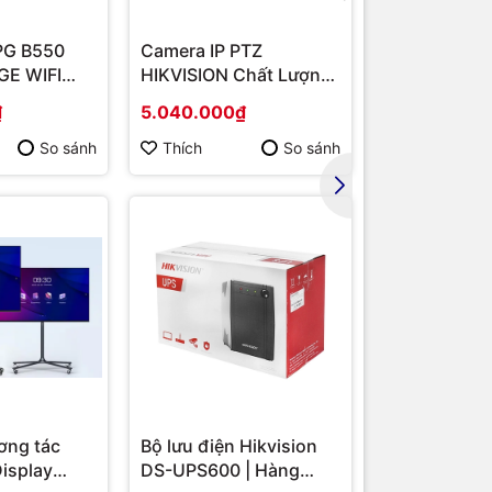
PG B550
Camera IP PTZ
Router Wi-F
E WIFI
HIKVISION Chất Lượng
Băng Tần Ké
MD B550/
Cao DS-2DE2202-DE3
Hàng chính 
₫
5.040.000₫
1.567.000₫
/ VGA
So sánh
Thích
So sánh
Thích
ơng tác
Bộ lưu điện Hikvision
Display
DS-UPS600 | Hàng