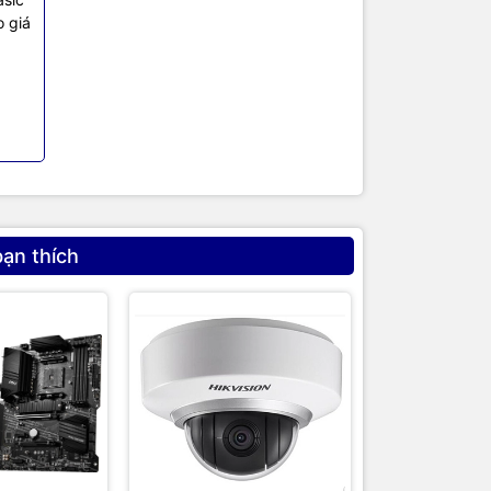
o giá
húng tôi
bạn thích
iết bị
 máy
như
cam kết
đa nhu cầu