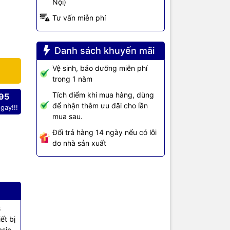
Nội)
Tư vấn miễn phí
Danh sách khuyến mãi
Vệ sinh, bảo dưỡng miễn phí
trong 1 năm
Tích điểm khi mua hàng, dùng
95
để nhận thêm ưu đãi cho lần
gay!!!
mua sau.
Đổi trả hàng 14 ngày nếu có lỗi
do nhà sản xuất
ate -1°C for
s
ết bị
asic