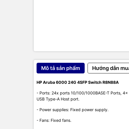
- AC Volta
- Current: 
- Power Co
- Dimension
- Weight: 2
- Bảo hành
TIC.VN
– Nh
Mô tả sản phẩm
Hướng dẫn mu
chuyên cun
mạng
,
Came
tivi, tủ lạ
HP Aruba 6000 24G 4SFP Switch R8N88A
mang đến
- Ports: 24x ports 10/100/1000BASE-T Ports, 4x 
của doanh 
USB Type-A Host port.
- Power supplies: Fixed power supply.
- Fans: Fixed fans.