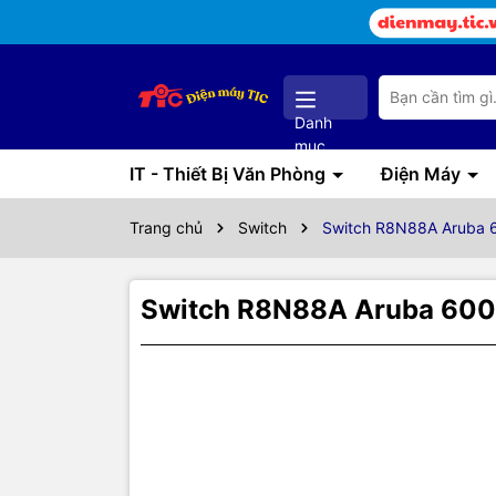
Danh
mục
IT - Thiết Bị Văn Phòng
Điện Máy
Trang chủ
Switch
Switch R8N88A Aruba 60
Switch R8N88A Aruba 6000 
Thôn
HP Aruba 
- Ports: 24