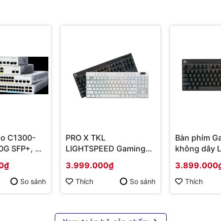
co C1300-
PRO X TKL
Bàn phím G
0G SFP+, 4x
LIGHTSPEED Gaming
không dây L
r/SFP+
Keyboard LIGHTSPEED
X TKL Ligh
0₫
3.999.000₫
3.899.000
ng chính
(Switch Tactile) | Hàng
đen Tactile 
chính hãng
920-012137
So sánh
Thích
So sánh
Thích
chính hãng