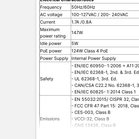
Safety
Frequency
50Hz/60Hz
AC voltage
100-127VAC / 200- 240VAC
Current
1.7A /0.8A
Maximum
147W
power rating
Idle power
5W
Emissions
PoE power
124W Class 4 PoE
Power Supply
Internal Power Supply
- EN/IEC 60950- 1:2006 + A11:2
- EN/IEC 62368-1, 2nd. & 3rd. Ed
Immunity
Safety
- UL 62368-1, 3rd. Ed.
- CAN/CSA C22.2 No. 62368-1, 3
Generic
- EN/IEC 60825- 1:2014 Class 1
- EN 55032:2015/ CISPR 32, Cla
EN
- FCC CFR 47 Part 15: 2018, Clas
- CES-003, Class B
ESD
Emissions
- VCCI-32, Class B
- CNS 13438, Class B
Radiated
- KS C 9832, Class B
- AS/NZS CISPR 32, Class B