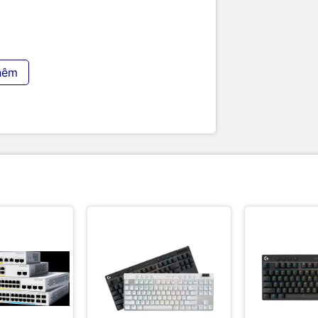
EN/IEC 61000-4-5
9835
EN/IEC 61000-4-6
d
EN/IEC 61000-4-8
hêm
EN/IEC 61000-4-11
ield
ps
EN/IEC 61000-3-2
ons
s
EN /IEC 61000-3-3
Unmanaged
ent
- Supports table-top mounting