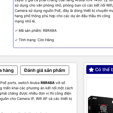
4.60 lb (2.09 kg)
sử dụng cho văn phòng nhỏ, phòng ban có các kết nối Wifi
Camera sử dụng nguồn PoE, đây là dòng thiết bị chuyển m
 and
hạng phổ thông phù hợp cho các dự án đấu thầu thi công
128Kb EEPROM; Packet buffer size: 2.0 Mb
mạng nhỏ lẻ.
✓ Mã sản phẩm: R8R48A
nce
✓ Tình trạng: Còn Hàng
< 2.7 µSec
< 1.80 µSec
Có thể 
a hàng
Đánh giá sản phẩm
ut
23.80 Mpps
 PoE ports. switch Aruba
R8R48A
với số
 triển khai các phương án kết nối một cách
32 Gbps
hải chăng được nhiều đơn vị thi công điện
uồn cho Camera IP, Wifi AP và các thiết bị
ess
8192 entries