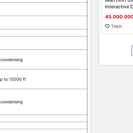
Fanless
Interactive 
Hikvision D
45.000.00
 Characteristics
D5B86RB/FL
hình cao cấ
Thích
y
50Hz/60Hz
chính hãng
e
100-127VAC / 200- 240VAC
1.7A /0.8A
-condensing
147W
ing
p to 15000 ft
r
5W
r
124W Class 4 PoE
-condensing
ply
Internal Power Supply
- EN/IEC 60950- 1:2006 + A11:2009 + A1:2010 + A12:2011 + A2
- EN/IEC 62368-1, 2nd. & 3rd. Ed.