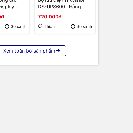
Display
DS-UPS600 | Hàng
S-
chính hãng
0₫
720.000₫
 86 | Cấu
p | Hàng
So sánh
Thích
So sánh
Xem toàn bộ sản phẩm
:2013