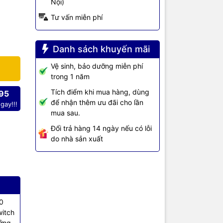
Nội)
8A
với số
Tư vấn miễn phí
 nối một
 vị thi
 Wifi AP và
Danh sách khuyến mãi
Vệ sinh, bảo dưỡng miễn phí
trong 1 năm
Tích điểm khi mua hàng, dùng
95
để nhận thêm ưu đãi cho lần
gay!!!
mua sau.
Đổi trả hàng 14 ngày nếu có lỗi
do nhà sản xuất
.3 Type
000BASE-
only
30
witch
ưởng