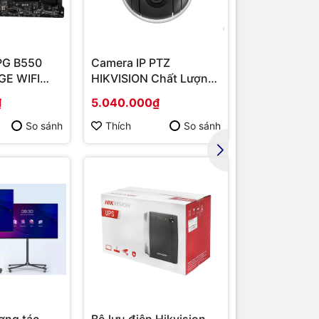
PG B550
Camera IP PTZ
Router Wi-F
E WIFI
HIKVISION Chất Lượng
Băng Tần Ké
MD B550/
Cao DS-2DE2202-DE3
Hàng chính 
₫
5.040.000₫
1.567.000₫
/ VGA
So sánh
Thích
So sánh
Thích
ơng tác
Bộ lưu điện Hikvision