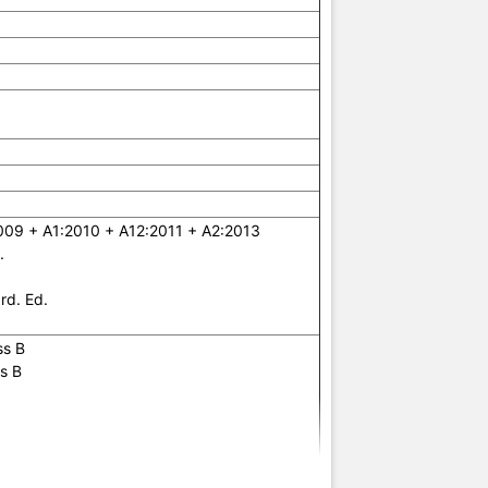
- UL 62368-1, 3rd. Ed.
- CAN/CSA C22.2 No. 62368-1, 3rd. Ed.
- EN/IEC 60825- 1:2014 Class 1
- EN 55032:2015/ CISPR 32, Class B
- FCC CFR 47 Part 15: 2018, Class B
- CES-003, Class B
- VCCI-32, Class B
- CNS 13438, Class B
- KS C 9832, Class B
- AS/NZS CISPR 32, Class B
009 + A1:2010 + A12:2011 + A2:2013
.
BS/EN 55035, CISPR 35, KS C 9835
rd. Ed.
EN 55035, CISPR 35
ss B
EN/IEC 61000-4-2
s B
EN/IEC 61000-4-3
EN/IEC 61000-4-4