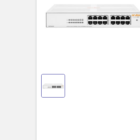
16-Port RJ
lượng 16 c
cách nhanh
công điện 
các thiết bị
Thôn
Aruba R8
Technical
I/O ports 
slots
Physical 
Dimension