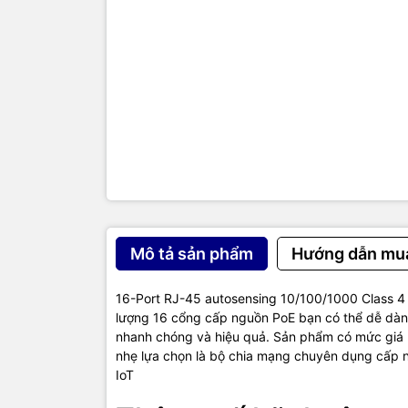
Weight
Processor
Memory
Performa
100 Mb
latency
1000 Mb
latency
Mô tả sản phẩm
Hướng dẫn mu
Throughp
(Mpps)
16-Port RJ-45 autosensing 10/100/1000 Class 4
lượng 16 cổng cấp nguồn PoE bạn có thể dễ dàng
Capacity
nhanh chóng và hiệu quả. Sản phẩm có mức giá p
nhẹ lựa chọn là bộ chia mạng chuyên dụng cấp ng
MAC addr
table size
IoT