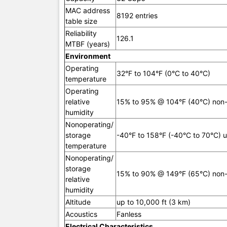
Acoustics
MAC address
8192 entries
table size
Electrical
Reliability
126.1
MTBF (years)
Frequenc
Environment
Operating
32°F to 104°F (0°C to 40°C)
AC voltag
temperature
Operating
Current
relative
15% to 95% @ 104°F (40°C) non
humidity
Maximum
Nonoperating/
power rat
storage
-40°F to 158°F (-40°C to 70°C) u
temperature
Idle powe
Nonoperating/
storage
PoE powe
15% to 90% @ 149°F (65°C) non
relative
humidity
Power Sup
Altitude
up to 10,000 ft (3 km)
Acoustics
Fanless
Electrical Characteristics