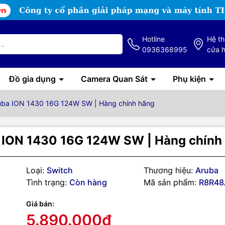
Hotline
Hệ t
0936368995
cửa 
Đồ gia dụng
Camera Quan Sát
Phụ kiện
uba ION 1430 16G 124W SW | Hàng chính hãng
ION 1430 16G 124W SW | Hàng chính
Loại:
Switch
Thương hiệu:
Aruba
Tình trạng:
Còn hàng
Mã sản phẩm:
R8R48
Giá bán:
5.890.000₫
g số kỹ thuật